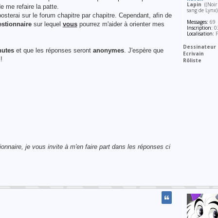
Lapin
((Noir 
e me refaire la patte.
sang de Lynx
osterai sur le forum chapitre par chapitre. Cependant, afin de
Messages:
69
stionnaire
sur lequel
vous
pourrez m'aider à orienter mes
Inscription:
03
Localisation:
F
Dessinateur
nutes
et que les réponses seront
anonymes
. J'espère que
Ecrivain
!
Rôliste
nnaire, je vous invite à m'en faire part dans les réponses ci