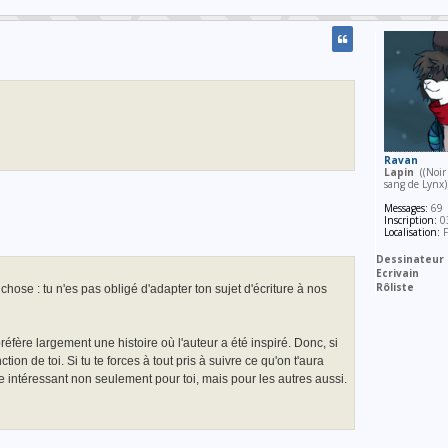
Ravan
Lapin
((Noir 
sang de Lynx
Messages:
69
Inscription:
03
Localisation:
F
Dessinateur
Ecrivain
Rôliste
 chose : tu n'es pas obligé d'adapter ton sujet d'écriture à nos
réfère largement une histoire où l'auteur a été inspiré. Donc, si
tion de toi. Si tu te forces à tout pris à suivre ce qu'on t'aura
re intéressant non seulement pour toi, mais pour les autres aussi.