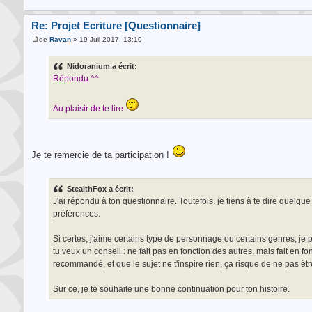
Re: Projet Ecriture [Questionnaire]
de
Ravan
» 19 Juil 2017, 13:10
Nidoranium a écrit:
Répondu ^^
Au plaisir de te lire
Je te remercie de ta participation !
StealthFox a écrit:
J'ai répondu à ton questionnaire. Toutefois, je tiens à te dire quelque
préférences.
Si certes, j'aime certains type de personnage ou certains genres, je p
tu veux un conseil : ne fait pas en fonction des autres, mais fait en fonc
recommandé, et que le sujet ne t'inspire rien, ça risque de ne pas êt
Sur ce, je te souhaite une bonne continuation pour ton histoire.