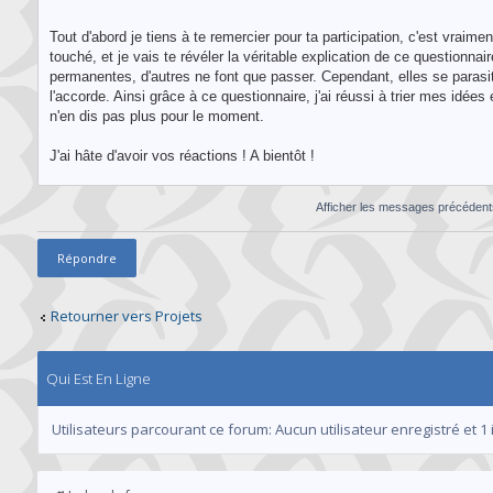
Tout d'abord je tiens à te remercier pour ta participation, c'est vraimen
touché, et je vais te révéler la véritable explication de ce questionnai
permanentes, d'autres ne font que passer. Cependant, elles se parasitent
l'accorde. Ainsi grâce à ce questionnaire, j'ai réussi à trier mes idée
n'en dis pas plus pour le moment.
J'ai hâte d'avoir vos réactions ! A bientôt !
Afficher les messages précéden
Répondre
Retourner vers Projets
Qui Est En Ligne
Utilisateurs parcourant ce forum: Aucun utilisateur enregistré et 1 