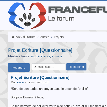
Index du forum
/
Autres
/
Projets
Projet Ecriture [Questionnaire]
Modérateurs:
modérateurs
,
admins
Répondre
Projet Ecriture [Questionnaire]
de
Ravan
» 13 Juin 2017, 19:07
*Sors de son terrier, un crayon dans le creux de l'oreille*
Bonjour/ Bonsoir à tous,
Je me permets de solliciter votre aide pour
un projet
qui me tient à 