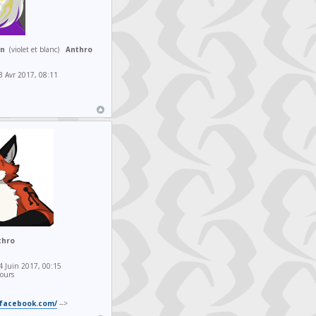
m
on
(violet et blanc)
Anthro
7
 Avr 2017, 08:11
hro
3
 Juin 2017, 00:15
ours
.facebook.com/
-->