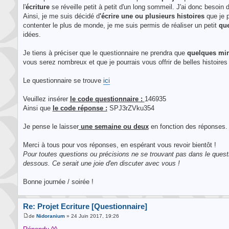
l'
écriture
se réveille petit à petit d'un long sommeil. J'ai donc besoin d
Ainsi, je me suis décidé d
'écrire une ou plusieurs histoires
que je p
contenter le plus de monde, je me suis permis de réaliser un petit
que
idées.
Je tiens à préciser que le questionnaire ne prendra que
quelques mi
vous serez nombreux et que je pourrais vous offrir de belles histoires 
Le questionnaire se trouve
ici
Veuillez insérer
le code questionnaire :
146935
Ainsi que
le code réponse :
SPJ3rZVku354
Je pense le laisser
une semaine ou deux
en fonction des réponses.
Merci à tous pour vos réponses, en espérant vous revoir bientôt !
Pour toutes questions ou précisions ne se trouvant pas dans le questio
dessous. Ce serait une joie d'en discuter avec vous !
Bonne journée / soirée !
Re: Projet Ecriture [Questionnaire]
de
Nidoranium
» 24 Juin 2017, 19:26