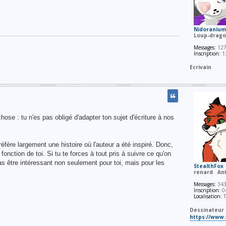
Nidoraniu
Loup-drag
Messages:
12
Inscription:
13
Ecrivain
chose : tu n'es pas obligé d'adapter ton sujet d'écriture à nos
éfère largement une histoire où l'auteur a été inspiré. Donc,
fonction de toi. Si tu te forces à tout pris à suivre ce qu'on
pas être intéressant non seulement pour toi, mais pour les
StealthFox
renard
Ant
Messages:
34
Inscription:
04
Localisation:
T
Dessinateur
https://www