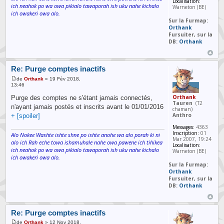
Localisation:
ich neahok po wa owa pikialo tawaporah ish uku nahe kichalo
Warneton (BE)
ich owakeri owa alo.
Sur la Furmap:
Orthank
Fursuiter, sur la
DB:
Orthank
Re: Purge comptes inactifs
de
Orthank
» 19 Fév 2018,
13:46
Orthank
Purge des comptes ne s'étant jamais connectés,
Tauren
(T2
n'ayant jamais postés et inscrits avant le 01/01/2016
chaman)
Anthro
+ [spoiler]
Messages:
4363
Inscription:
01
Alo Nokee Washte ishte shne po ishte anohe wa alo porah ki ni
Mar 2007, 19:24
alo ich Rah eche towa ishamuhale nahe owa pawene ich tihikea
Localisation:
ich neahok po wa owa pikialo tawaporah ish uku nahe kichalo
Warneton (BE)
ich owakeri owa alo.
Sur la Furmap:
Orthank
Fursuiter, sur la
DB:
Orthank
Re: Purge comptes inactifs
de
Orthank
» 12 Nov 2018,