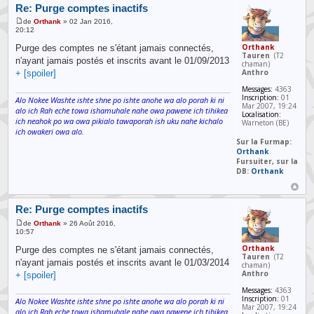
Re: Purge comptes inactifs
de
Orthank
» 02 Jan 2016,
20:12
Orthank
Purge des comptes ne s'étant jamais connectés,
Tauren
(T2
n'ayant jamais postés et inscrits avant le 01/09/2013
chaman)
Anthro
+ [spoiler]
Messages:
4363
Inscription:
01
Alo Nokee Washte ishte shne po ishte anohe wa alo porah ki ni
Mar 2007, 19:24
alo ich Rah eche towa ishamuhale nahe owa pawene ich tihikea
Localisation:
ich neahok po wa owa pikialo tawaporah ish uku nahe kichalo
Warneton (BE)
ich owakeri owa alo.
Sur la Furmap:
Orthank
Fursuiter, sur la
DB:
Orthank
Re: Purge comptes inactifs
de
Orthank
» 26 Août 2016,
10:57
Orthank
Purge des comptes ne s'étant jamais connectés,
Tauren
(T2
n'ayant jamais postés et inscrits avant le 01/03/2014
chaman)
Anthro
+ [spoiler]
Messages:
4363
Inscription:
01
Alo Nokee Washte ishte shne po ishte anohe wa alo porah ki ni
Mar 2007, 19:24
alo ich Rah eche towa ishamuhale nahe owa pawene ich tihikea