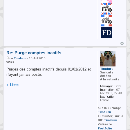
Re: Purge comptes inactifs
de
Timduru
» 16 Juil 2013,
09:38
Timduru
Purges des comptes inactifs depuis 01/01/2012 et
Suricate
n'ayant jamais posté:
Anthro
A la retraite
+
Liste
Messages:
6210
Inscription:
07
Fév 2003, 22:48
Localisation:
France
Sur la Furmap:
Timduru
Fursuiter, sur la
DB:
Timduru
Vidéaste
Portfolio