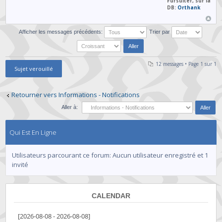
Fursuiter, sur la
DB:
Orthank
Afficher les messages précédents:
Trier par
12 messages • Page
1
sur
1
Sujet verouillé
Retourner vers Informations - Notifications
Aller à:
Qui Est En Ligne
Utilisateurs parcourant ce forum: Aucun utilisateur enregistré et 1
invité
CALENDAR