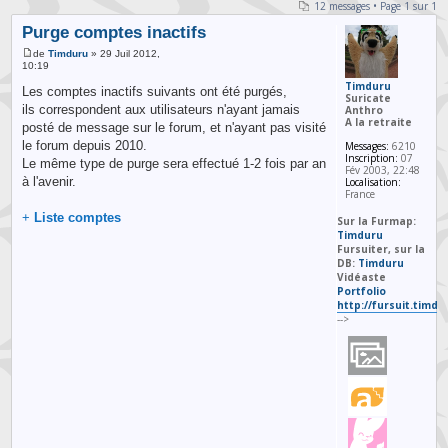
12 messages • Page
1
sur
1
Purge comptes inactifs
de
Timduru
» 29 Juil 2012,
10:19
Timduru
Les comptes inactifs suivants ont été purgés,
Suricate
ils correspondent aux utilisateurs n'ayant jamais
Anthro
A la retraite
posté de message sur le forum, et n'ayant pas visité
le forum depuis 2010.
Messages:
6210
Inscription:
07
Le même type de purge sera effectué 1-2 fois par an
Fév 2003, 22:48
à l'avenir.
Localisation:
France
+
Liste comptes
Sur la Furmap:
Timduru
Fursuiter, sur la
DB:
Timduru
Vidéaste
Portfolio
http://fursuit.timd
-->