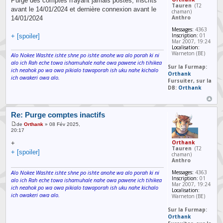
Purge des comptes n'ayant jamais postés, inscrits
Tauren
(T2
avant le 14/01/2024 et dernière connexion avant le
chaman)
Anthro
14/01/2024
Messages:
4363
Inscription:
01
+ [spoiler]
Mar 2007, 19:24
Localisation:
Warneton (BE)
Alo Nokee Washte ishte shne po ishte anohe wa alo porah ki ni
alo ich Rah eche towa ishamuhale nahe owa pawene ich tihikea
Sur la Furmap:
ich neahok po wa owa pikialo tawaporah ish uku nahe kichalo
Orthank
ich owakeri owa alo.
Fursuiter, sur la
DB:
Orthank
Re: Purge comptes inactifs
de
Orthank
» 08 Fév 2025,
20:17
Orthank
+
Tauren
(T2
+ [spoiler]
chaman)
Anthro
Alo Nokee Washte ishte shne po ishte anohe wa alo porah ki ni
Messages:
4363
Inscription:
01
alo ich Rah eche towa ishamuhale nahe owa pawene ich tihikea
Mar 2007, 19:24
ich neahok po wa owa pikialo tawaporah ish uku nahe kichalo
Localisation:
ich owakeri owa alo.
Warneton (BE)
Sur la Furmap:
Orthank