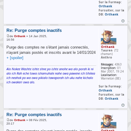
Sur la Furmap:
Orthank
Fursuiter, sur la
DB:
Orthank
Re: Purge comptes inactifs
de
Orthank
» 14 Jan 2025,
16:56
Orthank
Purge des comptes ne s'étant jamais connectés,
Tauren
(T2
n'ayant jamais postés et inscrits avant le 14/01/2024
chaman)
Anthro
+ [spoiler]
Messages:
4363
Inscription:
01
Alo Nokee Washte ishte shne po ishte anohe wa alo porah ki ni
Mar 2007, 19:24
alo ich Rah eche towa ishamuhale nahe owa pawene ich tihikea
Localisation:
ich neahok po wa owa pikialo tawaporah ish uku nahe kichalo
Warneton (BE)
ich owakeri owa alo.
Sur la Furmap:
Orthank
Fursuiter, sur la
DB:
Orthank
Re: Purge comptes inactifs
de
Orthank
» 08 Fév 2025,
20:17
Orthank