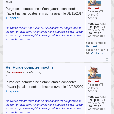
20:42
Orthank
Purge des comptes ne s'étant jamais connectés,
Tauren
(T2
n'ayant jamais postés et inscrits avant le 01/12/2017
chaman)
Anthro
+ [spoiler]
Messages:
4363
Inscription:
01
Alo Nokee Washte ishte shne po ishte anohe wa alo porah ki ni
Mar 2007, 19:24
alo ich Rah eche towa ishamuhale nahe owa pawene ich tihikea
Localisation:
ich neahok po wa owa pikialo tawaporah ish uku nahe kichalo
Warneton (BE)
ich owakeri owa alo.
Sur la Furmap:
Orthank
Fursuiter, sur la
DB:
Orthank
Re: Purge comptes inactifs
de
Orthank
» 12 Fév 2021,
17:15
Orthank
Purge des comptes ne s'étant jamais connectés,
Tauren
(T2
n'ayant jamais postés et inscrits avant le 12/02/2020
chaman)
Anthro
+ [spoiler]
Messages:
4363
Inscription:
01
Alo Nokee Washte ishte shne po ishte anohe wa alo porah ki ni
Mar 2007, 19:24
alo ich Rah eche towa ishamuhale nahe owa pawene ich tihikea
Localisation:
ich neahok po wa owa pikialo tawaporah ish uku nahe kichalo
Warneton (BE)
ich owakeri owa alo.