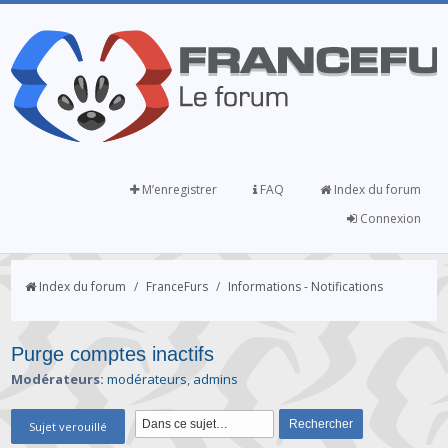
M’enregistrer
FAQ
Index du forum
Connexion
Index du forum
/
FranceFurs
/
Informations - Notifications
Purge comptes inactifs
Modérateurs:
modérateurs
,
admins
Sujet verouillé