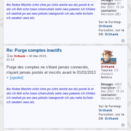
Messages:
4363
Inscription:
01
Alo Nokee Washte ishte shne po ishte anohe wa alo porah ki ni
Mar 2007, 19:24
alo ich Rah eche towa ishamuhale nahe owa pawene ich tihikea
Localisation:
ich neahok po wa owa pikialo tawaporah ish uku nahe kichalo
Warneton (BE)
ich owakeri owa alo.
Sur la Furmap:
Orthank
Fursuiter, sur la
DB:
Orthank
Re: Purge comptes inactifs
de
Orthank
» 30 Mar 2015,
21:14
Orthank
Purge des comptes ne s'étant jamais connectés,
Tauren
(T2
n'ayant jamais postés et inscrits avant le 01/01/2013
chaman)
Anthro
+ [spoiler]
Messages:
4363
Inscription:
01
Alo Nokee Washte ishte shne po ishte anohe wa alo porah ki ni
Mar 2007, 19:24
alo ich Rah eche towa ishamuhale nahe owa pawene ich tihikea
Localisation:
ich neahok po wa owa pikialo tawaporah ish uku nahe kichalo
Warneton (BE)
ich owakeri owa alo.
Sur la Furmap:
Orthank
Fursuiter, sur la
DB:
Orthank