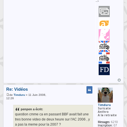
-->
Re: Vidéos
de
Timduru
» 11 Juin 2008,
12:26
Timduru
Suricate
penpen a écrit:
Anthro
question cmme ca en passant BBF avait fait une
A la retraite
tres bonne video de deux heure sur l'AC 2006 , y
Messages:
6210
a pas la meme pour la 2007 ?
Inscription:
07