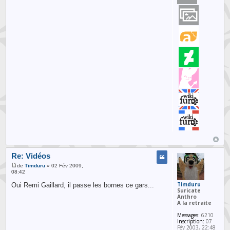
Re: Vidéos
de
Timduru
» 02 Fév 2009,
08:42
Timduru
Oui Remi Gaillard, il passe les bornes ce gars...
Suricate
Anthro
A la retraite
Messages:
6210
Inscription:
07
Fév 2003, 22:48