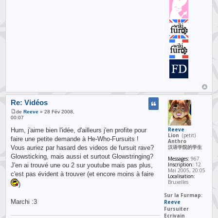
Re: Vidéos
de
Reeve
» 28 Fév 2008,
00:07
Reeve
Hum, j'aime bien l'idée, d'ailleurs j'en profite pour
Lion
(petit)
faire une petite demande à He-Who-Fursuits !
Anthro
汉语学院的学生
Vous auriez par hasard des videos de fursuit rave?
Glowsticking, mais aussi et surtout Glowstringing?
Messages:
967
Inscription:
12
J'en ai trouvé une ou 2 sur youtube mais pas plus,
Mai 2005, 20:05
c'est pas évident à trouver (et encore moins à faire
Localisation:
Bruxelles
)
Sur la Furmap:
Marchi :3
Reeve
Fursuiter
Ecrivain