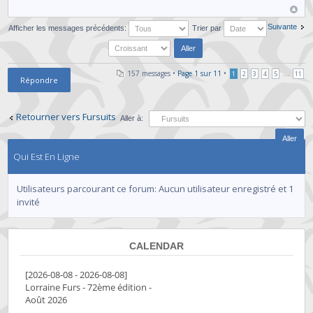
Suivante
Afficher les messages précédents:
Trier par
157 messages •
Page
1
sur
11
•
...
1
2
3
4
5
11
Répondre
Retourner vers Fursuits
Aller à:
Qui Est En Ligne
Utilisateurs parcourant ce forum: Aucun utilisateur enregistré et 1
invité
CALENDAR