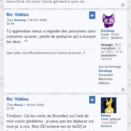
Jesus Christ, I'm a lion ! Quick, get back in your car.
Re: Vidéos
de
Deoloup
» 28 Fév 2008,
10:48
Deoloup
Tu apprendras mieux a regarder des personnes sans
Loup
(Violet,
costumes qu'avec, parole de quelqu'un qui a essayer
Ballz)
Anthro
les deux.. ^^
Messages:
3677
Inscription:
22
Jan 2005, 14:10
Sale bête est officiellement mon 2ème prénom :3
Localisation:
Saverne
Sur la Furmap:
Deoloup
Fursuiter
Musicien
Rôliste
Re: Vidéos
de
Rimou
» 28 Fév 2008,
11:03
Rimou
Timduru> J'ai les rushs de Bruxelles sur l'ordi de
Chat sphynx
mon voisin (problème : je peux pas les déplacer sur
(Gonflable)
Anthro
mon pc à moi. Mon DD externe est en fat32) et