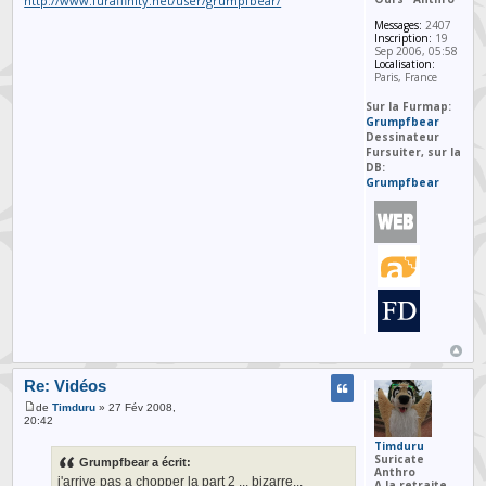
http://www.furaffinity.net/user/grumpfbear/
Messages:
2407
Inscription:
19
Sep 2006, 05:58
Localisation:
Paris, France
Sur la Furmap:
Grumpfbear
Dessinateur
Fursuiter, sur la
DB:
Grumpfbear
Re: Vidéos
de
Timduru
» 27 Fév 2008,
20:42
Timduru
Suricate
Grumpfbear a écrit:
Anthro
j'arrive pas a chopper la part 2 ... bizarre...
A la retraite