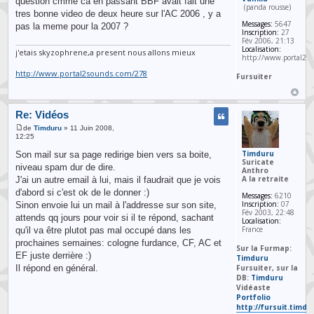
question cmme ca en passant BBF avait fait une
(panda rousse)
tres bonne video de deux heure sur l'AC 2006 , y a
Messages:
5647
pas la meme pour la 2007 ?
Inscription:
27
Fév 2006, 21:13
Localisation:
j'etais skyzophrene,a present nous allons mieux
http://www.portal2s
http://www.portal2sounds.com/278
Fursuiter
Re: Vidéos
de
Timduru
» 11 Juin 2008,
12:25
Timduru
Son mail sur sa page redirige bien vers sa boite,
Suricate
niveau spam dur de dire.
Anthro
A la retraite
J'ai un autre email à lui, mais il faudrait que je vois
d'abord si c'est ok de le donner :)
Messages:
6210
Inscription:
07
Sinon envoie lui un mail à l'addresse sur son site,
Fév 2003, 22:48
attends qq jours pour voir si il te répond, sachant
Localisation:
France
qu'il va être plutot pas mal occupé dans les
prochaines semaines: cologne furdance, CF, AC et
Sur la Furmap:
EF juste derrière :)
Timduru
Fursuiter, sur la
Il répond en général.
DB:
Timduru
Vidéaste
Portfolio
http://fursuit.timd