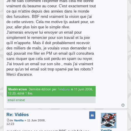
Je ne sais comment l'exprimer mais cela me donne
vraiment du beaume au coeur. C'est exactement tout
ce qui m'attire depuis des années dans le monde
des fursuiters. BBF rend vraiment la vision que j'ai
de cette univers. Cela me motive tjs autant pour, un
jour, aller plus loin que le simple rêve.
J'aimerais envoyer lui envoyer un email pour
simplement le remercier pour son travail et la joie
qu'il m'apporte. Mais il doit probablement recevoir
des milliers de mails, je voulais vous demander si
qq1 pouvait me filer en PM un email qu'il consultera
sans risquer que cela soit perdu en spam ou noyer.
J'ai trouvé un email sur son site , mais j'ai vraiment
peur qu'un tel email soit trop spamé par les robots?
Merci d'avance.
Modération
: Dernière édition par
Timduru
le 11 Juin 2008,
12:20, édité 1 fois.
email enlevé
Re: Vidéos
de
Vanilla
» 11 Juin 2008,
12:23
Vanilla