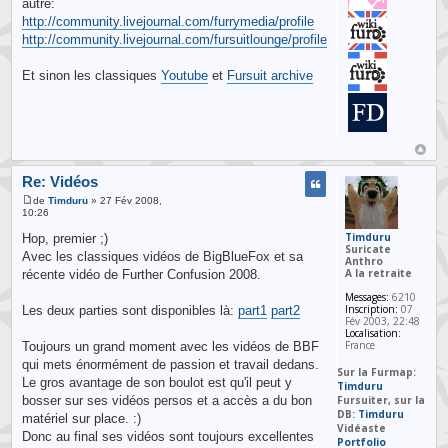
autre:
http://community.livejournal.com/furrymedia/profile
http://community.livejournal.com/fursuitlounge/profile
Et sinon les classiques
Youtube
et
Fursuit archive
Re: Vidéos
de
Timduru
» 27 Fév 2008,
10:26
Timduru
Hop, premier ;)
Suricate
Avec les classiques vidéos de BigBlueFox et sa
Anthro
A la retraite
récente vidéo de Further Confusion 2008.
Messages:
6210
Inscription:
07
Les deux parties sont disponibles là:
part1
part2
Fév 2003, 22:48
Localisation:
France
Toujours un grand moment avec les vidéos de BBF
qui mets énormément de passion et travail dedans.
Sur la Furmap:
Le gros avantage de son boulot est qu'il peut y
Timduru
Fursuiter, sur la
bosser sur ses vidéos persos et a accès a du bon
DB:
Timduru
matériel sur place. :)
Vidéaste
Donc au final ses vidéos sont toujours excellentes
Portfolio