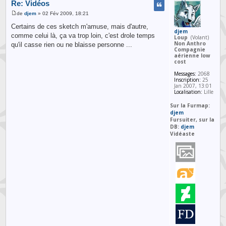
Re: Vidéos
de
djem
» 02 Fév 2009, 18:21
Certains de ces sketch m'amuse, mais d'autre,
djem
comme celui là, ça va trop loin, c'est drole temps
Loup
(Volant)
Non Anthro
qu'il casse rien ou ne blaisse personne ...
Compagnie
aérienne low
cost
Messages:
2068
Inscription:
25
Jan 2007, 13:01
Localisation:
Lille
Sur la Furmap:
djem
Fursuiter, sur la
DB:
djem
Vidéaste