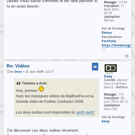
j'aurais voulu savoir comment te les faire parvenir si
Messages:
13744
Inscription:
21
tu en avais besoin.
Août 2003,
08:29
Localisation:
Nantes
Sur la Furmap:
Rimou
Dessinateur
Portfolio
https://lematougrap
-->
Re: Vidéos
de
Dany
» 11 Juin 2008, 12:17
Dany
Canidé
(danois
(noir à manteau
Timduru a écrit:
blanc))
Anthro
Hop, premier
Messages:
174
Avec les classiques vidéos de BigBlueFox et sa
Inscription:
08
Juin 2004, 08:12
récente vidéo de Further Confusion 2008.
Localisation:
dans l'Est
Les deux parties sont disponibles là:
part1
part2
Sur la Furmap:
dany
J'ai découvert ces deux vidéos récement .