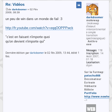
Re: Vidéos
de
darkdoomer
» 02 Fév
2009, 08:39
darkdoomer
un peu de win dans un monde de fail :3
mokvwap
(mokvwap
d'assaut
http://fr.youtube.com/watch?v=eqqOOPPPwck
intercontinental
à simple
transition
"c'est en faisant n'importe quoi
spectroscopique)
Anthro
qu'on devient n'importe qui"
eee
Messages:
118
Dernière édition par
darkdoomer
le 02 Fév 2009, 13:44, édité 1
Inscription:
14
Août 2007,
fois.
01:18
Localisation:
dijon
Sur la Furmap:
patachu666
Dessinateur
Ecrivain
Vidéaste
Rôliste
Portfolio
http://www.nowher
-->