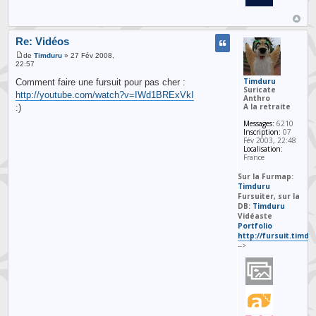
Re: Vidéos
de
Timduru
» 27 Fév 2008,
22:57
Timduru
Comment faire une fursuit pour pas cher :
Suricate
http://youtube.com/watch?v=IWd1BRExVkI
Anthro
A la retraite
:)
Messages:
6210
Inscription:
07
Fév 2003, 22:48
Localisation:
France
Sur la Furmap:
Timduru
Fursuiter, sur la
DB:
Timduru
Vidéaste
Portfolio
http://fursuit.timd
-->