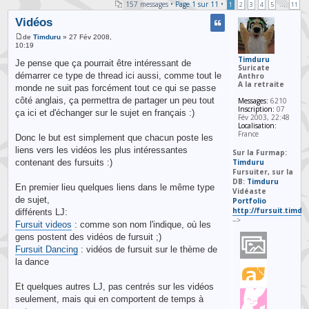
157 messages •
Page
1
sur
11
•
...
1
2
3
4
5
11
Vidéos
de
Timduru
» 27 Fév 2008,
10:19
Timduru
Je pense que ça pourrait être intéressant de
Suricate
démarrer ce type de thread ici aussi, comme tout le
Anthro
A la retraite
monde ne suit pas forcément tout ce qui se passe
côté anglais, ça permettra de partager un peu tout
Messages:
6210
Inscription:
07
ça ici et d'échanger sur le sujet en français :)
Fév 2003, 22:48
Localisation:
France
Donc le but est simplement que chacun poste les
liens vers les vidéos les plus intéressantes
Sur la Furmap:
contenant des fursuits :)
Timduru
Fursuiter, sur la
DB:
Timduru
En premier lieu quelques liens dans le même type
Vidéaste
de sujet,
Portfolio
http://fursuit.timd
différents LJ:
-->
Fursuit videos
: comme son nom l'indique, où les
gens postent des vidéos de fursuit ;)
Fursuit Dancing
: vidéos de fursuit sur le thème de
la dance
Et quelques autres LJ, pas centrés sur les vidéos
seulement, mais qui en comportent de temps à