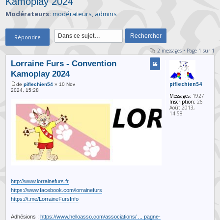
Kamoplay 2024
Modérateurs:
modérateurs
,
admins
Répondre
2 messages • Page
1
sur
1
Lorraine Furs - Convention
Kamoplay 2024
piflechien54
de
piflechien54
» 10 Nov
2024, 15:28
Messages:
1927
Inscription:
26
Août 2013,
14:58
http://www.lorrainefurs.fr
https://www.facebook.com/lorrainefurs
https://t.me/LorraineFursInfo
Adhésions :
https://www.helloasso.com/associations/ ... pagne-