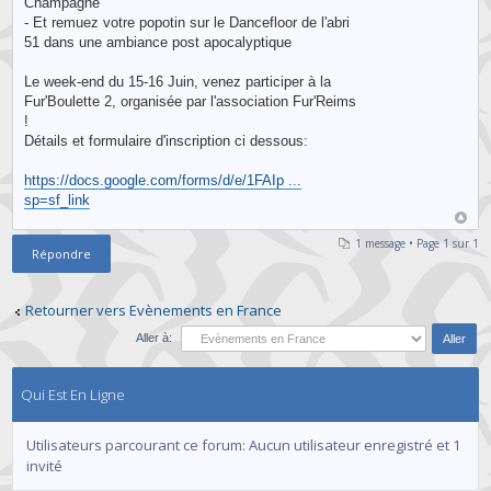
Champagne
- Et remuez votre popotin sur le Dancefloor de l'abri
51 dans une ambiance post apocalyptique
Le week-end du 15-16 Juin, venez participer à la
Fur'Boulette 2, organisée par l'association Fur'Reims
!
Détails et formulaire d'inscription ci dessous:
https://docs.google.com/forms/d/e/1FAIp ...
sp=sf_link
1 message • Page
1
sur
1
Répondre
Retourner vers Evènements en France
Aller à:
Qui Est En Ligne
Utilisateurs parcourant ce forum: Aucun utilisateur enregistré et 1
invité