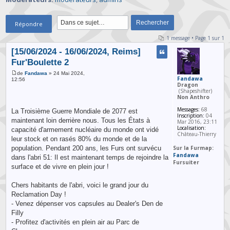
Répondre
1 message • Page
1
sur
1
[15/06/2024 - 16/06/2024, Reims]
Fur'Boulette 2
de
Fandawa
» 24 Mai 2024,
Fandawa
12:56
Dragon
(Shapeshifter)
Non Anthro
Messages:
68
La Troisième Guerre Mondiale de 2077 est
Inscription:
04
maintenant loin derrière nous. Tous les États à
Mar 2016, 23:11
Localisation:
capacité d'armement nucléaire du monde ont vidé
Château-Thierry
leur stock et on rasés 80% du monde et de la
population. Pendant 200 ans, les Furs ont survécu
Sur la Furmap:
Fandawa
dans l'abri 51: Il est maintenant temps de rejoindre la
Fursuiter
surface et de vivre en plein jour !
Chers habitants de l'abri, voici le grand jour du
Reclamation Day !
- Venez dépenser vos capsules au Dealer's Den de
Filly
- Profitez d'activités en plein air au Parc de