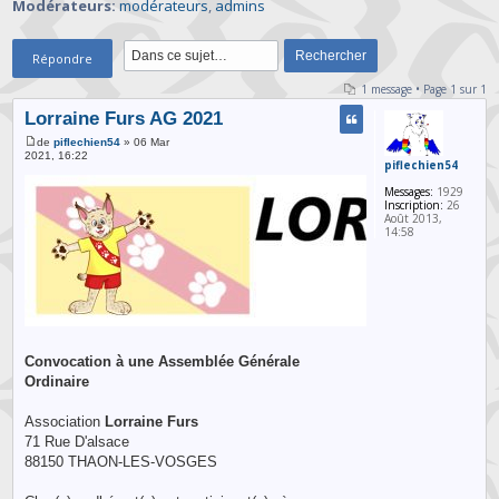
Modérateurs:
modérateurs
,
admins
Répondre
1 message • Page
1
sur
1
Lorraine Furs AG 2021
de
piflechien54
» 06 Mar
2021, 16:22
piflechien54
Messages:
1929
Inscription:
26
Août 2013,
14:58
Convocation à une Assemblée Générale
Ordinaire
Association
Lorraine Furs
71 Rue D'alsace
88150 THAON-LES-VOSGES