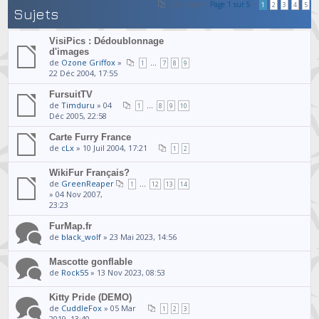
236 sujets •
Page
1
sur
5
•
1
2
3
4
5
Sujets
VisiPics : Dédoublonnage
d'images
de
Ozone Griffox
»
...
1
7
8
9
22 Déc 2004, 17:55
FursuitTV
de
Timduru
» 04
...
1
8
9
10
Déc 2005, 22:58
Carte Furry France
de
cLx
» 10 Juil 2004, 17:21
1
2
WikiFur Français?
de
GreenReaper
...
1
12
13
14
» 04 Nov 2007,
23:23
FurMap.fr
de
black_wolf
» 23 Mai 2023, 14:56
Mascotte gonflable
de
Rock55
» 13 Nov 2023, 08:53
Kitty Pride (DEMO)
de
CuddleFox
» 05 Mar
1
2
3
2019, 13:40