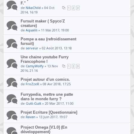
F."
de
NikaChild
» 04 Oct
1
2
3
2014, 16:19
Fursuit maker ( Spyco'Z
creature)
de
Aqualili
» 11 Mai 2017, 19:00
Pompe a eau (refroidissement
fursuit)
de
serveur
» 02 Août 2013, 13:18
Une chaine youtube Furry
Francophone !
de
CamyWolfy
» 13 Nov
1
2
3
2016, 21:16
Projet autour d'un comics.
de
FroZzeR
» 08 Avr 2018, 17:25
Furrypedia, mettre une patte
dans le monde furry ?
de
Gutt-Gutt
» 20 Mar 2017, 11:00
Projet Ecriture [Questionnaire]
de
Ravan
» 13 Juin 2017, 19:07
Project Omega [V1.0] (En
développement)