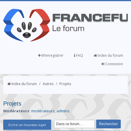
M’enregistrer
FAQ
Index du forum
Connexion
Index du forum
/
Autres
/
Projets
Projets
Modérateurs:
modérateurs
,
admins
Ecrire un nouveau sujet