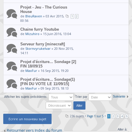
Projet - Jeu - The Curious
House
de
BleuRaven
» 03 Avr 2015,
1
2
00:56
Chaine furry Youtube
de
Mizuhiro
» 15 Juin 2016, 13:04
Serveur furry [minecraft]
de
Stornvyrukelvar
» 20 Nov 2015,
14:11
Projet d'écriture... Sondage [2]
FIN 18/09/15
de
MaxFur
» 16 Sep 2015, 19:20
Projet d'écriture... Sondage(1)
[FIN DU VOTE LE 11/09/15]
de
MaxFur
» 09 Sep 2015, 18:13
Suivante
Afficher les sujets précédents:
Trier par
236 sujets •
Page
1
sur
5
•
1
2
3
4
5
Ecrire un nouveau sujet
Retourner vers Index du forum
Aller à: