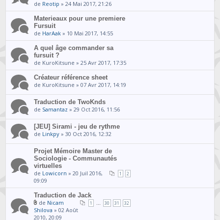
de
Reotip
» 24 Mai 2017, 21:26
Materieaux pour une premiere
Fursuit
de
HarAak
» 10 Mai 2017, 14:55
A quel âge commander sa
fursuit ?
de KuroKitsune » 25 Avr 2017, 17:35
Créateur référence sheet
de KuroKitsune » 07 Avr 2017, 14:19
Traduction de TwoKnds
de
Samantaz
» 29 Oct 2016, 11:56
[JEU] Sirami - jeu de rythme
de
Linkpy
» 30 Oct 2016, 12:32
Projet Mémoire Master de
Sociologie - Communautés
virtuelles
de
Lowicorn
» 20 Juil 2016,
1
2
09:09
Traduction de Jack
de
Nicam
...
1
30
31
32
Shilova
» 02 Août
2010, 20:09