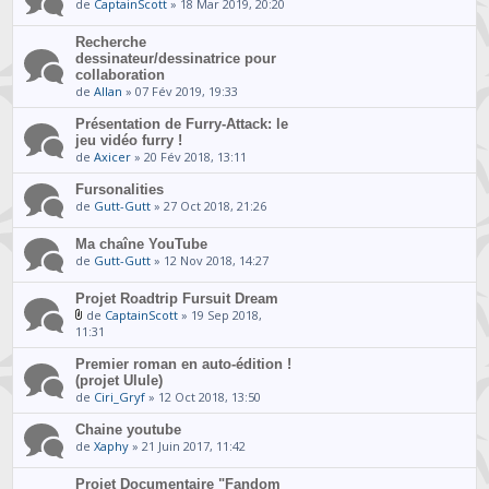
de
CaptainScott
» 18 Mar 2019, 20:20
Recherche
dessinateur/dessinatrice pour
collaboration
de
Allan
» 07 Fév 2019, 19:33
Présentation de Furry-Attack: le
jeu vidéo furry !
de
Axicer
» 20 Fév 2018, 13:11
Fursonalities
de
Gutt-Gutt
» 27 Oct 2018, 21:26
Ma chaîne YouTube
de
Gutt-Gutt
» 12 Nov 2018, 14:27
Projet Roadtrip Fursuit Dream
de
CaptainScott
» 19 Sep 2018,
11:31
Premier roman en auto-édition !
(projet Ulule)
de
Ciri_Gryf
» 12 Oct 2018, 13:50
Chaine youtube
de
Xaphy
» 21 Juin 2017, 11:42
Projet Documentaire "Fandom