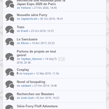
Recherche une Roomate pour la
Japan Expo 2020 de Paris
de
Yellone
» 27 Fév 2020, 14:45
Nouvelle série Furry
de
CaptainScott
» 30 Oct 2019, 18:41
Train
de
Erwill
» 25 Oct 2019, 13:57
Le Sanctuaire
de
Elbion
» 16 Avr 2017, 23:25
Parlons de projets en tout
genre!
de
Taylkan_Stenver
» 14 Sep
1
2
2018, 20:58
Cosplay
de
Icaryon
» 12 Mai 2019, 11:56
Novel of koopaling
de
catskart
» 27 Fév 2014, 16:40
Recherches sur Beastars
de
Gutt-Gutt
» 02 Avr 2019, 16:25
Série Furry Fluff Adventure