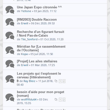
Une Japan Expo citronnée ^^
de
Yellone
» 03 Jan 2023, 11:12
[RM2003] Double Raccoon
de
Erwill
» 06 Déc 2020, 09:53
Recherche d'un figurant fursuit
/ Nord Pas-de-Calais
de
Tiki_Sonford
» 01 Oct 2020, 11:20
Méridian fur [Le rassemblement
de l'Occitanie]
de
Kopa
» 05 Juil 2020, 11:50
[Projet] Les ailes stellaires
de
Erwill
» 01 Mar 2020, 17:25
Les projets qui t'explosent le
cerveau (littéralement)
de
Ray Bleiz
» 11 Juil 2018,
1
2
00:43
besoin d'aide pour mon proget
(roman)
de
wolfFRdu64
» 03 Déc
1
2
2019, 15:35