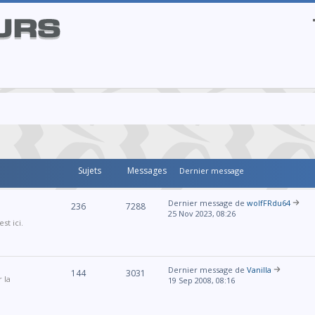
Sujets
Messages
Dernier message
Dernier message de
wolfFRdu64
236
7288
25 Nov 2023, 08:26
st ici.
Dernier message de
Vanilla
144
3031
 la
19 Sep 2008, 08:16