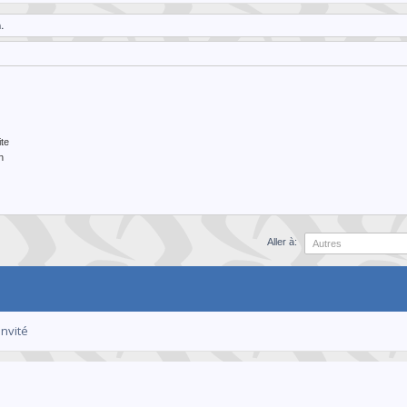
.
te
n
Aller à:
invité