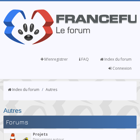
M’enregistrer
FAQ
Index du forum
Connexion
Index du forum
/
Autres
Autres
Forums
Projets
Discussions autour