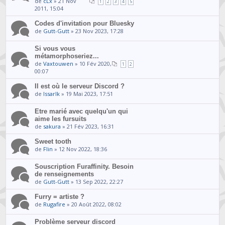
de
cLx
» 21 Nov
1
2
3
4
5
2011, 15:04
Codes d'invitation pour Bluesky
de
Gutt-Gutt
» 23 Nov 2023, 17:28
Si vous vous
métamorphoseriez...
de
Vaxtouwen
» 10 Fév 2020,
1
2
00:07
Il est où le serveur Discord ?
de
Issarlk
» 19 Mai 2023, 17:51
Etre marié avec quelqu'un qui
aime les fursuits
de
sakura
» 21 Fév 2023, 16:31
Sweet tooth
de
Flin
» 12 Nov 2022, 18:36
Souscription Furaffinity. Besoin
de renseignements
de
Gutt-Gutt
» 13 Sep 2022, 22:27
Furry = artiste ?
de
Rugafire
» 20 Août 2022, 08:02
Problème serveur discord