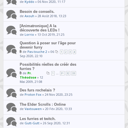
de
Kyddo
» 06 Nov 2020, 11:17
Besoin de conseils.
de
Axouh
» 28 Août 2018, 13:23
[Animatronique] A la
découverte des LEDs !
de
Lorrio
» 13 Oct 2019, 21:25
Question à poser sur l'âge pour
devenir furry
de
Pas-touche 2
» 06
1
2
3
4
Sep 2020, 22:10
Possibilités réelles de créér des
furries ?
de
Pr.
...
1
31
32
33
Théodose
» 12
Mai 2009, 21:08
Des furs rochelais ?
de
Proton Fox
» 24 Nov 2020, 23:25
The Elder Scrolls : Online
de
Vaxtouwen
» 20 Fév 2020, 13:33
Les furries et twitch.
de
Gutt-Gutt
» 26 Sep 2020, 12:31