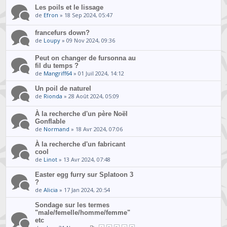
Les poils et le lissage
de
Efron
» 18 Sep 2024, 05:47
francefurs down?
de
Loupy
» 09 Nov 2024, 09:36
Peut on changer de fursonna au
fil du temps ?
de
Mangriff64
» 01 Juil 2024, 14:12
Un poil de naturel
de
Rionda
» 28 Août 2024, 05:09
À la recherche d'un père Noël
Gonflable
de
Normand
» 18 Avr 2024, 07:06
À la recherche d'un fabricant
cool
de
Linot
» 13 Avr 2024, 07:48
Easter egg furry sur Splatoon 3
?
de
Alicia
» 17 Jan 2024, 20:54
Sondage sur les termes
"male/femelle/homme/femme"
etc