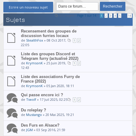
Ecrire un nouveau sujet
672 sujets •
Page
1
sur
14
•
...
1
2
3
4
5
14
Sujets
Recensement des groupes de
discussion furries locaux
de
StealthFox
» 08 Oct 2017,
1
2
22:05
Liste des groupes Discord et
Telegram furry (actualisé 2022)
de
KrymsonK
» 25 Juin 2019,
1
2
12:43
Liste des associations Furry de
France (2022)
de
KrymsonK
» 05 Jan 2020, 18:11
Qui passe encore ici ?
de
Tiwolf
» 17 Juil 2025, 02:25
1
2
Du roleplay ?
de
Mustango
» 20 Mai 2025, 19:21
Des Furs en Alsace?
de
JGM
» 03 Sep 2016, 21:59