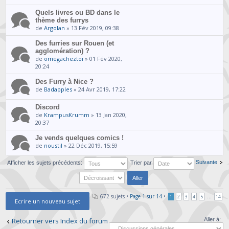
Quels livres ou BD dans le
thème des furrys
de
Argolan
» 13 Fév 2019, 09:38
Des furries sur Rouen (et
agglomération) ?
de
omegacheztoi
» 01 Fév 2020,
20:24
Des Furry à Nice ?
de
Badapples
» 24 Avr 2019, 17:22
Discord
de
KrampusKrumm
» 13 Jan 2020,
20:37
Je vends quelques comics !
de
noustil
» 22 Déc 2019, 15:59
Suivante
Afficher les sujets précédents:
Trier par
672 sujets •
Page
1
sur
14
•
...
1
2
3
4
5
14
Ecrire un nouveau sujet
Retourner vers Index du forum
Aller à: