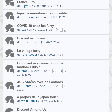
FranceFurs
de
NightFur
» 10 Août 2022, 12:04
figurine miniature customisable
de
Furdiscover
» 10 Août 2022, 11:26
COVID-19 chez les furry
de
cLx
» 08 Mai 2020, 11:36
1
2
Discord vs Forum
de
Gutt-Gutt
» 19 Juil 2022, 21:48
Le village furry
de
Furdiscover
» 22 Jan 2022, 14:09
Comment avez vous connu le
fandom Furry?
de
emo
» 30 Avr
1
2
3
4
5
2018, 19:07
Jeux vidéos avec des anthros
de
Quents
» 19 Fév 2019,
1
2
20:13
a propos de la japan touch
de
wolfFRdu64
» 03 Mai 2021, 10:51
Discord Among Us