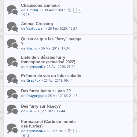
Chaussons animaux
de
Timduru
» 19 Août 2007,
1
2
14:05
Animal Crossing
de
Vaxtouwen
» 20 Fév 2020, 13:27
Qu'est ce que les "furry" mange
?
de
Nostro
» 06 Mai 2019, 17:34
Liste de vidéastes furry
francophone (actualisé 2022)
de
KrymsonK
» 21 Avr 2020, 23:24
Prénom de vos ou futur enfants
de
GreyFox
» 20 Avr 2018, 09:44
Des furrsuiter sur Lyon ??
de
Dragonjojo
» 05 Mar 2018, 21:05
Des furry sur Nancy?
de
Riku
» 30 Jan 2020, 17:44
Furmap.net (Carte du monde
des furries)
de
KrymsonK
» 30 Sep 2019,
1
2
16:43