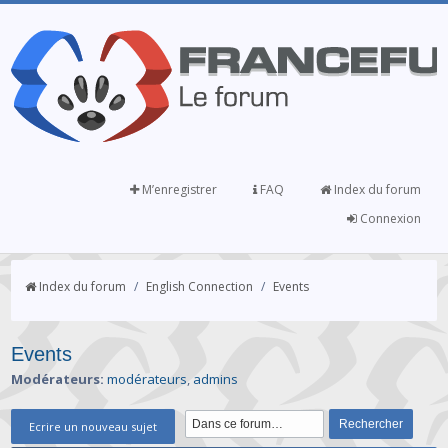
M’enregistrer
FAQ
Index du forum
Connexion
Index du forum
/
English Connection
/
Events
Events
Modérateurs:
modérateurs
,
admins
Ecrire un nouveau sujet