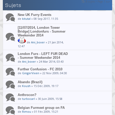
8 sujets • Page
1
sur
1
Sujets
New UK Furry Events
de
kitutal
» 08 Sep 2017, 11:35
[11/07/2014, London Tower
Bridge] Londonfurs - Summer
Weekender 2014
de
Ani_boxer
» 21 Jan 2014,
12:47
London Furs - LEFT FUR DEAD
- Summer Weekender 2014
de
Ani_boxer
» 24 Mar 2014, 03:43
Further Confusion - FC 2010
de
GingerVixen
» 22 Nov 2009, 04:30
Abando (Brazil)
de
Koush
» 15 Déc 2009, 19:17
Anthrocon?
de
turbocarl
» 30 Juin 2009, 15:58
Belgian Furmeet group on FA
de
Rimou
» 01 Fév 2009, 15:21