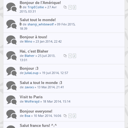
Bonjour de l'Amérique!
de
TripECollie
» 27 Avr
1
2
2015, 03:31
Salut tout le monde!
de
shaniji_whitewolf
» 09 Fév 2015,
18:39
Bonjour à tous!
de
Mino
» 23 Jan 2014, 22:42
Hai, c'est Blaher
de
Blaher
» 25 Juil 2013,
1
2
13:01
Bonjour :3
de
JuliaLoup
» 19 Juil 2014, 12:57
Salut a tout le monde :3
de
zavixs
» 13 Mai 2014, 21:41
Visit to Paris
de
Wolferajd
» 18 Mar 2014, 15:14
Bonjour everyone!
de
Boa
» 10 Mar 2014, 16:06
1
2
Salut france furs! ^.^