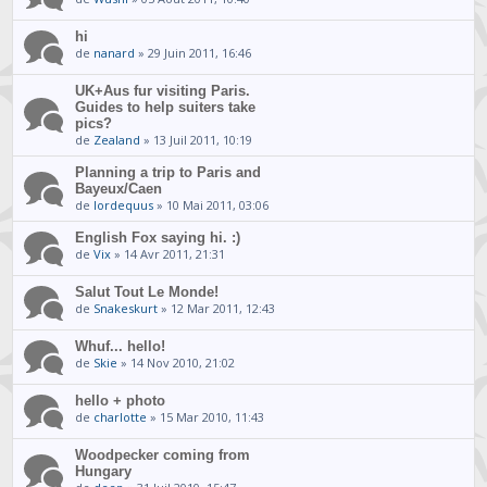
hi
de
nanard
» 29 Juin 2011, 16:46
UK+Aus fur visiting Paris.
Guides to help suiters take
pics?
de
Zealand
» 13 Juil 2011, 10:19
Planning a trip to Paris and
Bayeux/Caen
de
lordequus
» 10 Mai 2011, 03:06
English Fox saying hi. :)
de
Vix
» 14 Avr 2011, 21:31
Salut Tout Le Monde!
de
Snakeskurt
» 12 Mar 2011, 12:43
Whuf... hello!
de
Skie
» 14 Nov 2010, 21:02
hello + photo
de
charlotte
» 15 Mar 2010, 11:43
Woodpecker coming from
Hungary