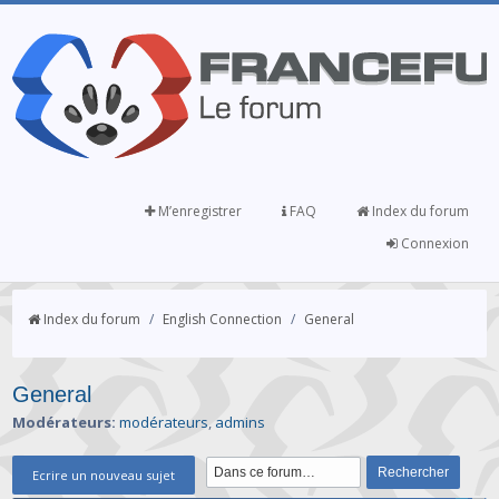
M’enregistrer
FAQ
Index du forum
Connexion
Index du forum
/
English Connection
/
General
General
Modérateurs:
modérateurs
,
admins
Ecrire un nouveau sujet