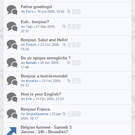
Feline greetings!
de
Perx
» 19 Juil 2009, 16:42
1
2
Euh.. bonjour?
de
Tayi
» 01 Mai 2009,
1
2
3
22:32
Bonjour, Salut and Hello!
de
Ember
» 25 Oct 2008,
1
2
3
19:26
Do yu spique annegliche ?
de
Nanaki
» 20 Avr 2009,
1
2
17:49
Bonjour a tout-le-monde!
de
Azrafox
» 25 Fév 2009,
1
2
09:13
How is your English?
de
Erik
» 15 Fév 2009, 21:03
Bonjour France.
de
StripeKazama
» 25 Jan
1
2
3
2009, 18:17
Belgian furmeet - Samedi 3
Janvier - 14h - Bruxelles?