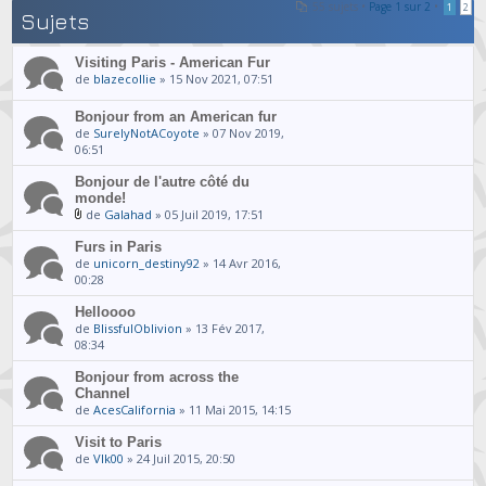
55 sujets •
Page
1
sur
2
•
1
2
Sujets
Visiting Paris - American Fur
de
blazecollie
» 15 Nov 2021, 07:51
Bonjour from an American fur
de
SurelyNotACoyote
» 07 Nov 2019,
06:51
Bonjour de l'autre côté du
monde!
de
Galahad
» 05 Juil 2019, 17:51
Furs in Paris
de
unicorn_destiny92
» 14 Avr 2016,
00:28
Helloooo
de
BlissfulOblivion
» 13 Fév 2017,
08:34
Bonjour from across the
Channel
de
AcesCalifornia
» 11 Mai 2015, 14:15
Visit to Paris
de
Vlk00
» 24 Juil 2015, 20:50