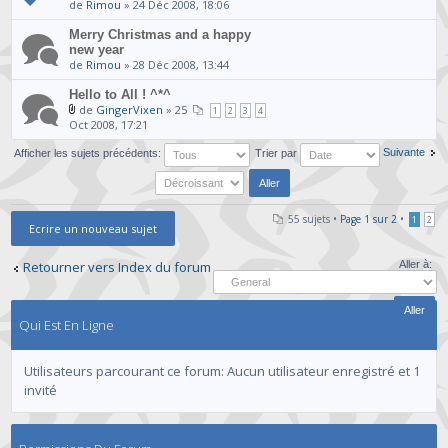
de
Rimou
» 24 Déc 2008, 18:06
Merry Christmas and a happy
new year
de
Rimou
» 28 Déc 2008, 13:44
Hello to All ! ^*^
de
GingerVixen
» 25
1
2
3
4
Oct 2008, 17:21
Suivante
Afficher les sujets précédents:
Trier par
55 sujets •
Page
1
sur
2
•
1
2
Ecrire un nouveau sujet
Retourner vers Index du forum
Aller à:
Qui Est En Ligne
Utilisateurs parcourant ce forum: Aucun utilisateur enregistré et 1
invité