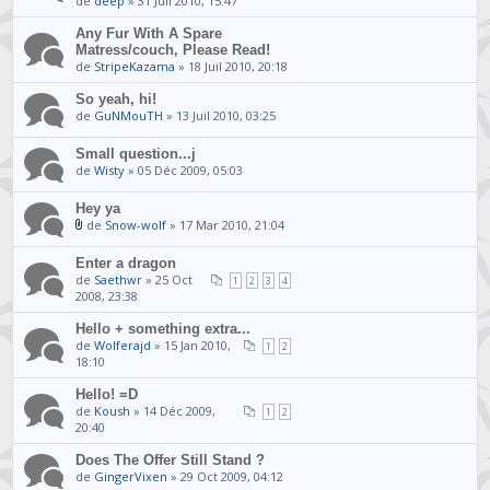
de
deep
» 31 Juil 2010, 15:47
Any Fur With A Spare
Matress/couch, Please Read!
de
StripeKazama
» 18 Juil 2010, 20:18
So yeah, hi!
de
GuNMouTH
» 13 Juil 2010, 03:25
Small question...j
de
Wisty
» 05 Déc 2009, 05:03
Hey ya
de
Snow-wolf
» 17 Mar 2010, 21:04
Enter a dragon
de
Saethwr
» 25 Oct
1
2
3
4
2008, 23:38
Hello + something extra...
de
Wolferajd
» 15 Jan 2010,
1
2
18:10
Hello! =D
de
Koush
» 14 Déc 2009,
1
2
20:40
Does The Offer Still Stand ?
de
GingerVixen
» 29 Oct 2009, 04:12