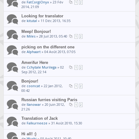
de
FatCorgiOnyx
» 23 Fév
1
2
2014, 21:09
Looking for translator
de
kitutal
» 11 Déc 2013, 16:35
Meep! Bonjour!
de
Miles
» 28 Juil 2013, 05:40
1
2
picking on the different one
de
Alphaart
» 04 Août 2013, 07:05
Amerifur Here
de
Cchytale Murilega
» 02
1
2
Sep 2012, 22:14
Bonjour!
de
cooncat
» 22 Jan 2012,
1
2
00:42
Russian furries visiting Paris
de
llanowar
» 20 Juin 2012,
1
2
21:26
Translation of Jack
de
Falkurneeze
» 31 Août 2010, 15:30
Hi all! :)
de
Wushi
» 05 Août 2011, 10:40