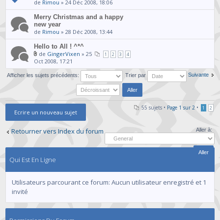
de
Rimou
» 24 Déc 2008, 18:06
Merry Christmas and a happy
new year
de
Rimou
» 28 Déc 2008, 13:44
Hello to All ! ^*^
de
GingerVixen
» 25
1
2
3
4
Oct 2008, 17:21
Suivante
Afficher les sujets précédents:
Trier par
55 sujets •
Page
1
sur
2
•
1
2
Ecrire un nouveau sujet
Retourner vers Index du forum
Aller à:
Qui Est En Ligne
Utilisateurs parcourant ce forum: Aucun utilisateur enregistré et 1
invité