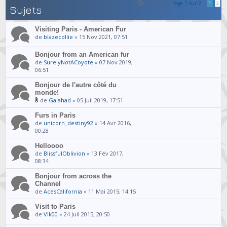
55 sujets •
Page
1
sur
2
•
1
2
Sujets
Visiting Paris - American Fur
de
blazecollie
» 15 Nov 2021, 07:51
Bonjour from an American fur
de
SurelyNotACoyote
» 07 Nov 2019,
06:51
Bonjour de l'autre côté du
monde!
de
Galahad
» 05 Juil 2019, 17:51
Furs in Paris
de
unicorn_destiny92
» 14 Avr 2016,
00:28
Helloooo
de
BlissfulOblivion
» 13 Fév 2017,
08:34
Bonjour from across the
Channel
de
AcesCalifornia
» 11 Mai 2015, 14:15
Visit to Paris
de
Vlk00
» 24 Juil 2015, 20:50