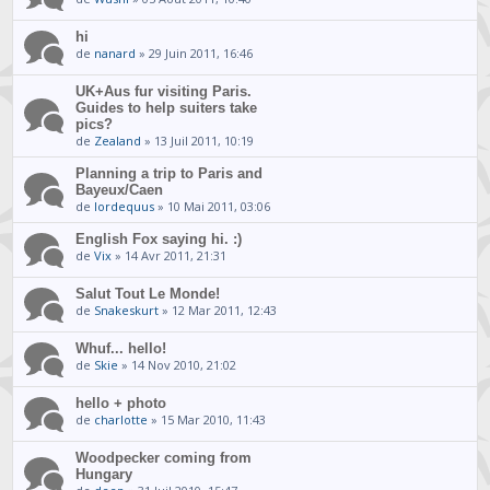
hi
de
nanard
» 29 Juin 2011, 16:46
UK+Aus fur visiting Paris.
Guides to help suiters take
pics?
de
Zealand
» 13 Juil 2011, 10:19
Planning a trip to Paris and
Bayeux/Caen
de
lordequus
» 10 Mai 2011, 03:06
English Fox saying hi. :)
de
Vix
» 14 Avr 2011, 21:31
Salut Tout Le Monde!
de
Snakeskurt
» 12 Mar 2011, 12:43
Whuf... hello!
de
Skie
» 14 Nov 2010, 21:02
hello + photo
de
charlotte
» 15 Mar 2010, 11:43
Woodpecker coming from
Hungary