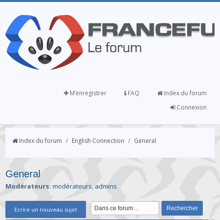
M’enregistrer
FAQ
Index du forum
Connexion
Index du forum
/
English Connection
/
General
General
Modérateurs:
modérateurs
,
admins
Ecrire un nouveau sujet