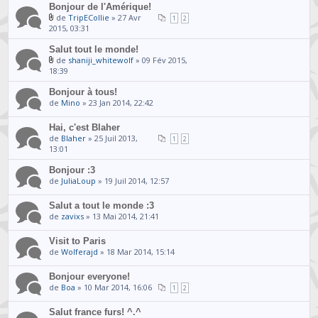
Bonjour de l'Amérique!
de
TripECollie
» 27 Avr
1
2
2015, 03:31
Salut tout le monde!
de
shaniji_whitewolf
» 09 Fév 2015,
18:39
Bonjour à tous!
de
Mino
» 23 Jan 2014, 22:42
Hai, c'est Blaher
de
Blaher
» 25 Juil 2013,
1
2
13:01
Bonjour :3
de
JuliaLoup
» 19 Juil 2014, 12:57
Salut a tout le monde :3
de
zavixs
» 13 Mai 2014, 21:41
Visit to Paris
de
Wolferajd
» 18 Mar 2014, 15:14
Bonjour everyone!
de
Boa
» 10 Mar 2014, 16:06
1
2
Salut france furs! ^.^