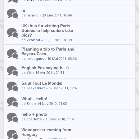
hi
de
nanard
» 29 Juin 2011, 16:46
UK+Aus fur visiting Paris.
Guides to help suiters take
pics?
de
Zealand
» 13 Juil 2011, 10:19
Planning a trip to Paris and
Bayeux/Caen
de
lordequus
» 10 Mai 2011, 03:06
English Fox saying hi. :)
de
Vix
» 14 Avr 2011, 21:31
Salut Tout Le Monde!
de
Snakeskurt
» 12 Mar 2011, 12:43
Whuf... hello!
de
Skie
» 14 Nov 2010, 21:02
hello + photo
de
charlotte
» 15 Mar 2010, 11:43
Woodpecker coming from
Hungary