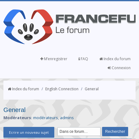
M’enregistrer
FAQ
Index du forum
Connexion
Index du forum
/
English Connection
/
General
General
Modérateurs:
modérateurs
,
admins
Ecrire un nouveau sujet