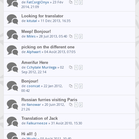
de
FatCorgiOnyx
» 23 Fév
1
2
2014, 21:09
Looking for translator
de
kitutal
» 11 Déc 2013, 16:35
Meep! Bonjour!
de
Miles
» 28 Juil 2013, 05:40
1
2
picking on the different one
de
Alphaart
» 04 Août 2013, 07:05
Amerifur Here
de
Cchytale Murilega
» 02
1
2
Sep 2012, 22:14
Bonjour!
de
cooncat
» 22 Jan 2012,
1
2
00:42
Russian furries visiting Paris
de
llanowar
» 20 Juin 2012,
1
2
21:26
Translation of Jack
de
Falkurneeze
» 31 Août 2010, 15:30
Hi all! :)
de
Wushi
» 05 Août 2011, 10:40