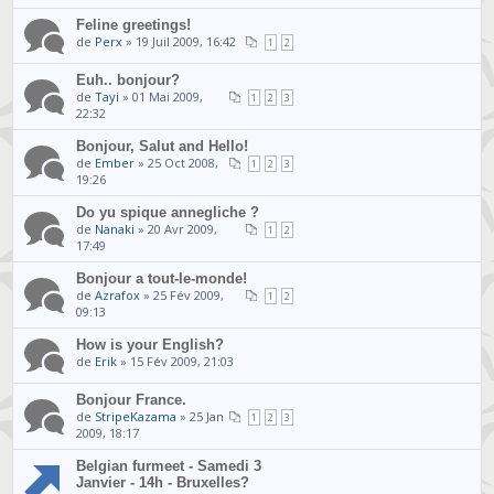
Feline greetings!
de
Perx
» 19 Juil 2009, 16:42
1
2
Euh.. bonjour?
de
Tayi
» 01 Mai 2009,
1
2
3
22:32
Bonjour, Salut and Hello!
de
Ember
» 25 Oct 2008,
1
2
3
19:26
Do yu spique annegliche ?
de
Nanaki
» 20 Avr 2009,
1
2
17:49
Bonjour a tout-le-monde!
de
Azrafox
» 25 Fév 2009,
1
2
09:13
How is your English?
de
Erik
» 15 Fév 2009, 21:03
Bonjour France.
de
StripeKazama
» 25 Jan
1
2
3
2009, 18:17
Belgian furmeet - Samedi 3
Janvier - 14h - Bruxelles?