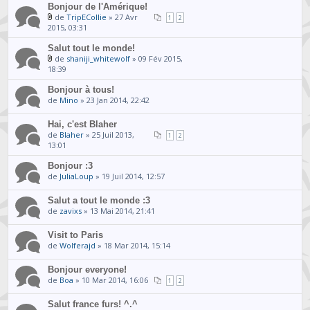
Bonjour de l'Amérique!
de
TripECollie
» 27 Avr
1
2
2015, 03:31
Salut tout le monde!
de
shaniji_whitewolf
» 09 Fév 2015,
18:39
Bonjour à tous!
de
Mino
» 23 Jan 2014, 22:42
Hai, c'est Blaher
de
Blaher
» 25 Juil 2013,
1
2
13:01
Bonjour :3
de
JuliaLoup
» 19 Juil 2014, 12:57
Salut a tout le monde :3
de
zavixs
» 13 Mai 2014, 21:41
Visit to Paris
de
Wolferajd
» 18 Mar 2014, 15:14
Bonjour everyone!
de
Boa
» 10 Mar 2014, 16:06
1
2
Salut france furs! ^.^