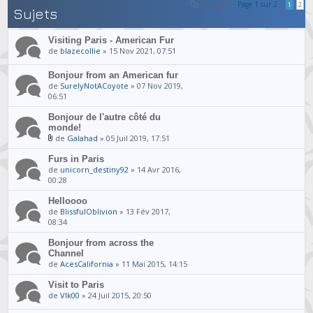
55 sujets •
Page
1
sur
2
•
1
2
Sujets
Visiting Paris - American Fur
de
blazecollie
» 15 Nov 2021, 07:51
Bonjour from an American fur
de
SurelyNotACoyote
» 07 Nov 2019,
06:51
Bonjour de l'autre côté du
monde!
de
Galahad
» 05 Juil 2019, 17:51
Furs in Paris
de
unicorn_destiny92
» 14 Avr 2016,
00:28
Helloooo
de
BlissfulOblivion
» 13 Fév 2017,
08:34
Bonjour from across the
Channel
de
AcesCalifornia
» 11 Mai 2015, 14:15
Visit to Paris
de
Vlk00
» 24 Juil 2015, 20:50