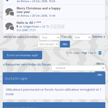
de
Rimou
» 24 Déc 2008, 18:06
Merry Christmas and a happy
new year
de
Rimou
» 28 Déc 2008, 13:44
Hello to All ! ^*^
de
GingerVixen
» 25
1
2
3
4
Oct 2008, 17:21
Suivante
Afficher les sujets précédents:
Trier par
55 sujets •
Page
1
sur
2
•
1
2
Ecrire un nouveau sujet
Retourner vers Index du forum
Aller à:
Qui Est En Ligne
Utilisateurs parcourant ce forum: Aucun utilisateur enregistré et 1
invité