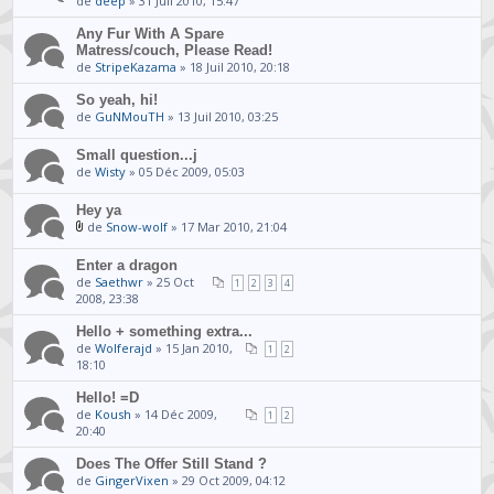
de
deep
» 31 Juil 2010, 15:47
Any Fur With A Spare
Matress/couch, Please Read!
de
StripeKazama
» 18 Juil 2010, 20:18
So yeah, hi!
de
GuNMouTH
» 13 Juil 2010, 03:25
Small question...j
de
Wisty
» 05 Déc 2009, 05:03
Hey ya
de
Snow-wolf
» 17 Mar 2010, 21:04
Enter a dragon
de
Saethwr
» 25 Oct
1
2
3
4
2008, 23:38
Hello + something extra...
de
Wolferajd
» 15 Jan 2010,
1
2
18:10
Hello! =D
de
Koush
» 14 Déc 2009,
1
2
20:40
Does The Offer Still Stand ?
de
GingerVixen
» 29 Oct 2009, 04:12