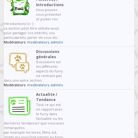
Introductions
Vous pouvez
vous présenter
et poster vos
introductions ici :)
La section peut être utilisée aussi
pour partager vos intérêts, vos
particularités, parler de vous etc..
Modérateurs:
modérateurs
,
admins
Discussions
générales
Discussions sur
les différents
aspects du furry
ne rentrant pas
dans une autre section.
Modérateurs:
modérateurs
,
admins
Actualite /
Tendance
Tout ce qui est
en rapport avec
le furry dans
l'actualite ou les
dernieres 'tendances' que vous avez
remarquées:
par exemple les livres, films, bd,
objets qui vous font penser au furry,