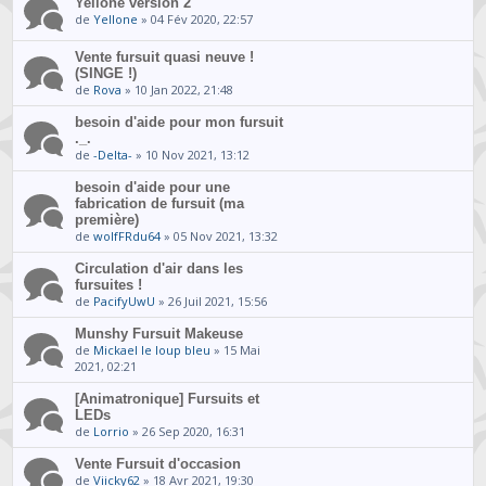
Yellone version 2
de
Yellone
» 04 Fév 2020, 22:57
Vente fursuit quasi neuve !
(SINGE !)
de
Rova
» 10 Jan 2022, 21:48
besoin d'aide pour mon fursuit
._.
de
-Delta-
» 10 Nov 2021, 13:12
besoin d'aide pour une
fabrication de fursuit (ma
première)
de
wolfFRdu64
» 05 Nov 2021, 13:32
Circulation d'air dans les
fursuites !
de
PacifyUwU
» 26 Juil 2021, 15:56
Munshy Fursuit Makeuse
de
Mickael le loup bleu
» 15 Mai
2021, 02:21
[Animatronique] Fursuits et
LEDs
de
Lorrio
» 26 Sep 2020, 16:31
Vente Fursuit d'occasion
de
Viicky62
» 18 Avr 2021, 19:30