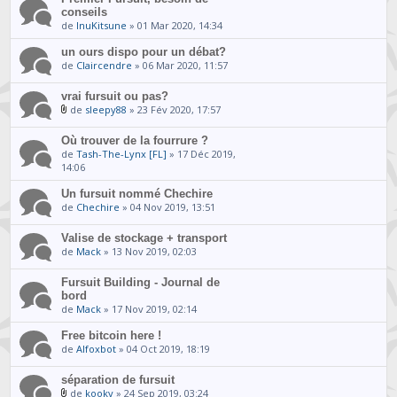
conseils
de
InuKitsune
» 01 Mar 2020, 14:34
un ours dispo pour un débat?
de
Claircendre
» 06 Mar 2020, 11:57
vrai fursuit ou pas?
de
sleepy88
» 23 Fév 2020, 17:57
Où trouver de la fourrure ?
de
Tash-The-Lynx [FL]
» 17 Déc 2019,
14:06
Un fursuit nommé Chechire
de
Chechire
» 04 Nov 2019, 13:51
Valise de stockage + transport
de
Mack
» 13 Nov 2019, 02:03
Fursuit Building - Journal de
bord
de
Mack
» 17 Nov 2019, 02:14
Free bitcoin here !
de
Alfoxbot
» 04 Oct 2019, 18:19
séparation de fursuit
de
kooky
» 24 Sep 2019, 03:24