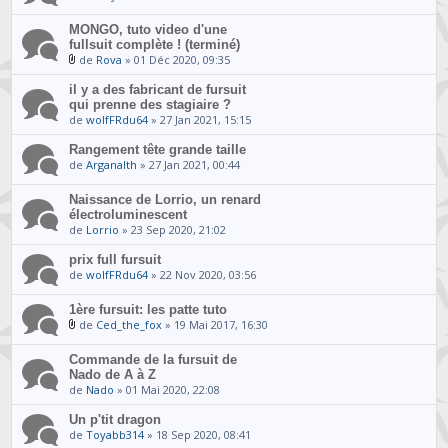
MONGO, tuto video d'une
fullsuit complète ! (terminé)
de
Rova
» 01 Déc 2020, 09:35
il y a des fabricant de fursuit
qui prenne des stagiaire ?
de
wolfFRdu64
» 27 Jan 2021, 15:15
Rangement tête grande taille
de
Arganalth
» 27 Jan 2021, 00:44
Naissance de Lorrio, un renard
électroluminescent
de
Lorrio
» 23 Sep 2020, 21:02
prix full fursuit
de
wolfFRdu64
» 22 Nov 2020, 03:56
1ère fursuit: les patte tuto
de
Ced_the_fox
» 19 Mai 2017, 16:30
Commande de la fursuit de
Nado de A à Z
de
Nado
» 01 Mai 2020, 22:08
Un p'tit dragon
de
Toyabb314
» 18 Sep 2020, 08:41