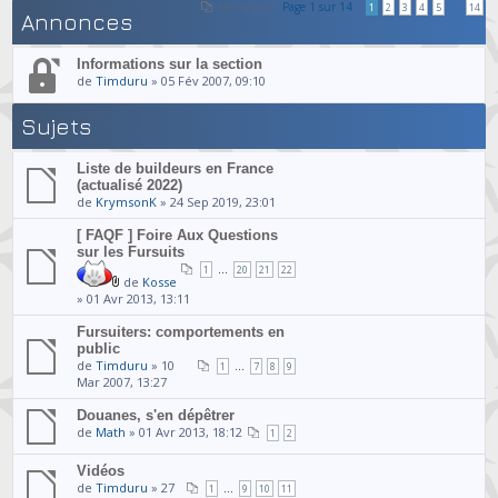
692 sujets •
Page
1
sur
14
•
...
1
2
3
4
5
14
Annonces
Informations sur la section
de
Timduru
» 05 Fév 2007, 09:10
Sujets
Liste de buildeurs en France
(actualisé 2022)
de
KrymsonK
» 24 Sep 2019, 23:01
[ FAQF ] Foire Aux Questions
sur les Fursuits
...
1
20
21
22
de
Kosse
» 01 Avr 2013, 13:11
Fursuiters: comportements en
public
de
Timduru
» 10
...
1
7
8
9
Mar 2007, 13:27
Douanes, s'en dépêtrer
de
Math
» 01 Avr 2013, 18:12
1
2
Vidéos
de
Timduru
» 27
...
1
9
10
11