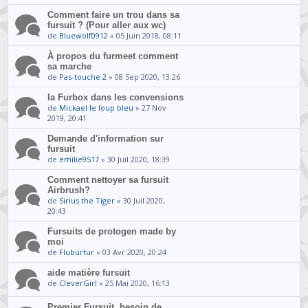
Comment faire un trou dans sa
fursuit ? (Pour aller aux wc)
de
Bluewolf0912
» 05 Juin 2018, 08:11
À propos du furmeet comment
sa marche
de
Pas-touche 2
» 08 Sep 2020, 13:26
la Furbox dans les convensions
de
Mickael le loup bleu
» 27 Nov
2019, 20:41
Demande d'information sur
fursuit
de
emilie9517
» 30 Juil 2020, 18:39
Comment nettoyer sa fursuit
Airbrush?
de
Sirius the Tiger
» 30 Juil 2020,
20:43
Fursuits de protogen made by
moi
de
Fluburtur
» 03 Avr 2020, 20:24
aide matière fursuit
de
CleverGirl
» 25 Mai 2020, 16:13
Premier Fursuit, besoin de