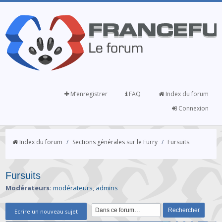
M’enregistrer
FAQ
Index du forum
Connexion
Index du forum
/
Sections générales sur le Furry
/
Fursuits
Fursuits
Modérateurs:
modérateurs
,
admins
Ecrire un nouveau sujet