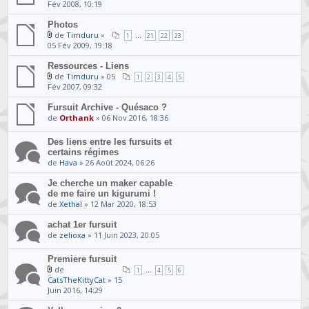
Fév 2008, 10:19
Photos
de
Timduru
»
...
1
21
22
23
05 Fév 2009, 19:18
Ressources - Liens
de
Timduru
» 05
1
2
3
4
5
Fév 2007, 09:32
Fursuit Archive - Quésaco ?
de
Orthank
» 06 Nov 2016, 18:36
Des liens entre les fursuits et
certains régimes
de
Hava
» 26 Août 2024, 06:26
Je cherche un maker capable
de me faire un kigurumi !
de
Xethal
» 12 Mar 2020, 18:53
achat 1er fursuit
de
zelioxa
» 11 Juin 2023, 20:05
Premiere fursuit
de
...
1
4
5
6
CatsTheKittyCat
» 15
Juin 2016, 14:29