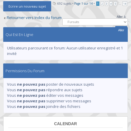
692 sujets •
Page
1
sur
14
•
...
1
2
3
4
5
14
Ecrire un nouveau sujet
Retourner vers Index du forum
Aller à:
Qui Est En Ligne
Utilisateurs parcourant ce forum: Aucun utilisateur enregistré et 1
invité
Permissions Du Forum
Vous
ne pouvez pas
poster de nouveaux sujets
Vous
ne pouvez pas
répondre aux sujets
Vous
ne pouvez pas
éditer vos messages
Vous
ne pouvez pas
supprimer vos messages
Vous
ne pouvez pas
joindre des fichiers
CALENDAR