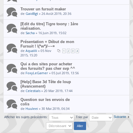
Trouver un fursuit maker
de
GaidBgt
» 26 Août 2019, 20:36
[Edit du titre] Tigre toony : 1ère
réalisation.
de
Sacha
» 16 Juin 2019, 15:02
Présentation + Début de mon
Fursuit ! \(*w*)/~~¤
de
Aqualili
» 05 Nov
1
2
3
4
2015, 15:20
Qui a des sites pour acheter
des fursuits? pas cher svp ^^
de
FoxyLeGamer
» 05 Juil 2019, 13:56
[Help] Base 3d Tête de loup
(Avancement)
de
Celestials
» 20 Mar 2019, 17:44
Question sur les envois de
colis
de
Huuleei
» 30 Mai 2019, 06:34
Suivante
Afficher les sujets précédents:
Trier par