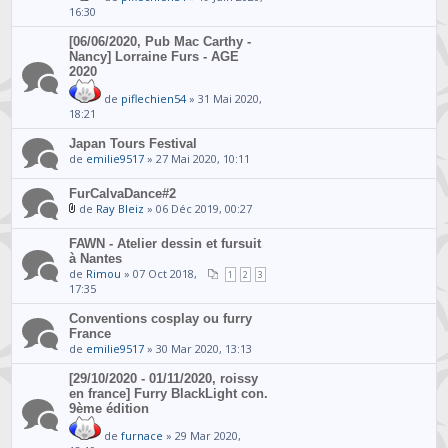
16:30
[06/06/2020, Pub Mac Carthy -
Nancy] Lorraine Furs - AGE
2020
de
piflechien54
» 31 Mai 2020,
18:21
Japan Tours Festival
de
emilie9517
» 27 Mai 2020, 10:11
FurCalvaDance#2
de
Ray Bleiz
» 06 Déc 2019, 00:27
FAWN - Atelier dessin et fursuit
à Nantes
de
Rimou
» 07 Oct 2018,
1
2
3
17:35
Conventions cosplay ou furry
France
de
emilie9517
» 30 Mar 2020, 13:13
[29/10/2020 - 01/11/2020, roissy
en france] Furry BlackLight con.
9ème édition
de
furnace
» 29 Mar 2020,