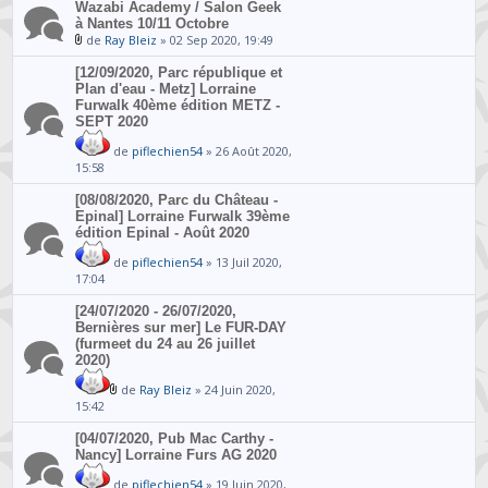
Wazabi Academy / Salon Geek
à Nantes 10/11 Octobre
de
Ray Bleiz
» 02 Sep 2020, 19:49
[12/09/2020, Parc république et
Plan d'eau - Metz] Lorraine
Furwalk 40ème édition METZ -
SEPT 2020
de
piflechien54
» 26 Août 2020,
15:58
[08/08/2020, Parc du Château -
Epinal] Lorraine Furwalk 39ème
édition Epinal - Août 2020
de
piflechien54
» 13 Juil 2020,
17:04
[24/07/2020 - 26/07/2020,
Bernières sur mer] Le FUR-DAY
(furmeet du 24 au 26 juillet
2020)
de
Ray Bleiz
» 24 Juin 2020,
15:42
[04/07/2020, Pub Mac Carthy -
Nancy] Lorraine Furs AG 2020
de
piflechien54
» 19 Juin 2020,