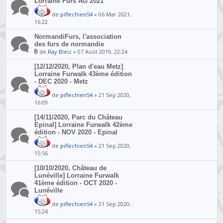
Lorraine Furs AG 2021
de
piflechien54
» 06 Mar 2021,
16:22
NormandiFurs, l'association
des furs de normandie
de
Ray Bleiz
» 07 Août 2019, 22:24
[12/12/2020, Plan d'eau Metz]
Lorraine Furwalk 43ème édition
- DEC 2020 - Metz
de
piflechien54
» 21 Sep 2020,
16:09
[14/11/2020, Parc du Château
Epinal] Lorraine Furwalk 42ème
édition - NOV 2020 - Epinal
de
piflechien54
» 21 Sep 2020,
15:56
[10/10/2020, Château de
Lunéville] Lorraine Furwalk
41ème édition - OCT 2020 -
Lunéville
de
piflechien54
» 21 Sep 2020,
15:24