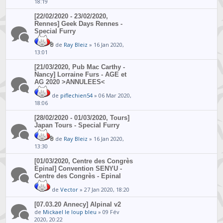
18:19
[22/02/2020 - 23/02/2020,
Rennes] Geek Days Rennes -
Special Furry
de
Ray Bleiz
» 16 Jan 2020,
13:01
[21/03/2020, Pub Mac Carthy -
Nancy] Lorraine Furs - AGE et
AG 2020 >ANNULEES<
de
piflechien54
» 06 Mar 2020,
18:06
[28/02/2020 - 01/03/2020, Tours]
Japan Tours - Special Furry
de
Ray Bleiz
» 16 Jan 2020,
13:30
[01/03/2020, Centre des Congrès
Epinal] Convention SENYU -
Centre des Congrès - Epinal
de
Vector
» 27 Jan 2020, 18:20
[07.03.20 Annecy] Alpinal v2
de
Mickael le loup bleu
» 09 Fév
2020, 20:22