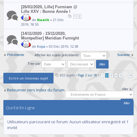
[26/01/2020, Lille] Furmiam @
Lille XXV : Bonne Année !
1
2
de
Naalik
» 21 Déc
2019, 18:55
[14/11/2020 - 15/11/2020,
Montpellier] Meridian Furnight
de
Kopa
» 03 Déc 2019, 12:38
Précédente
Suivante
Afficher les sujets précédents:
Trier par
855 sujets •
Page
2
sur
18
•
...
1
2
3
4
5
18
Ecrire un nouveau sujet
Retourner vers Index du forum
Aller à:
Qui Est En Ligne
Utilisateurs parcourant ce forum: Aucun utilisateur enregistré et 1
invité