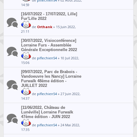
de
piflechien54
» 02 Août 2022,
14:59
[16/07/2022 - 17/07/2022, Lille]
Fur'Lille 2022
de
Orthank
» 15 Juin 2022,
21:11
[30/07/2022, Visioconférence]
Lorraine Furs - Assemblée
Générale Exceptionnelle 2022
de
piflechien54
» 10 Juil 2022,
15:06
[09/07/2022, Parc de Brabois -
Vandoeuvre les Nancy] Lorraine
Furwalk 48ème édition -
JUILLET 2022
de
piflechien54
» 27 Juin 2022,
14:37
[11/06/2022, Château de
Lunéville] Lorraine Furwalk
47ème édition - JUIN 2022
de
piflechien54
» 24 Mai 2022,
17:35