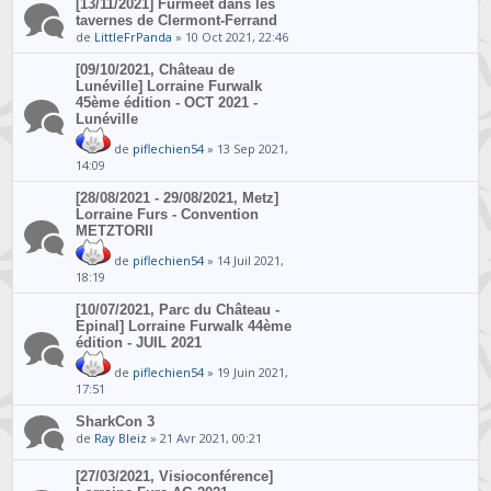
[13/11/2021] Furmeet dans les
tavernes de Clermont-Ferrand
de
LittleFrPanda
» 10 Oct 2021, 22:46
[09/10/2021, Château de
Lunéville] Lorraine Furwalk
45ème édition - OCT 2021 -
Lunéville
de
piflechien54
» 13 Sep 2021,
14:09
[28/08/2021 - 29/08/2021, Metz]
Lorraine Furs - Convention
METZTORII
de
piflechien54
» 14 Juil 2021,
18:19
[10/07/2021, Parc du Château -
Epinal] Lorraine Furwalk 44ème
édition - JUIL 2021
de
piflechien54
» 19 Juin 2021,
17:51
SharkCon 3
de
Ray Bleiz
» 21 Avr 2021, 00:21
[27/03/2021, Visioconférence]