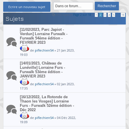
Ecrire un nouveau sujet
855 sujets •
Page
2
sur
18
•
...
1
2
3
4
5
18
Sujets
[11/02/2023, Parc Japiot -
Verdun] Lorraine Furwalk -
Furwalk 54ème édition -
FEVRIER 2023
de
piflechien54
» 21 Jan 2023,
19:03
[14/01/2023, Château de
Lunéville] Lorraine Furs -
Furwalk 53ème édition -
JANVIER 2023
de
piflechien54
» 02 Jan 2023,
17:35
[16/12/2022, La Rotonde de
Thaon les Vosges] Lorraine
Furs - Furwalk 52ème édition -
Déc 2022
de
piflechien54
» 04 Déc 2022,
19:09