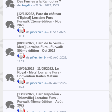
Des Furries à la Kamoplay ?
de
Rugafire
» 28 Sep 2022, 15:22
[12/11/2022, Parc du château
d'Epinal] Lorraine Furs -
Furwalk 51ème édition - Nov
2022
de
piflechien54
» 18 Sep 2022,
18:14
[08/10/2022, Parc de la Seille -
Metz] Lorraine Furs - Furwalk
50ème édition - Oct 2022
de
piflechien54
» 02 Août 2022,
18:07
[10/09/2022 - 11/09/2022, Le
Royal - Metz] Lorraine Furs -
Convention Kaiten Matsuri
de
piflechien54
» 02 Août 2022,
18:03
[13/08/2022, Parc Napoléon -
Thionville] Lorraine Furs -
Furwalk 49ème édition - Août
2022