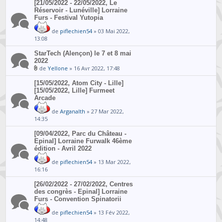
[21/05/2022 - 22/05/2022, Le
Réservoir - Lunéville] Lorraine
Furs - Festival Yutopia
de
piflechien54
» 03 Mai 2022,
13:08
StarTech (Alençon) le 7 et 8 mai
2022
de
Yellone
» 16 Avr 2022, 17:48
[15/05/2022, Atom City - Lille]
[15/05/2022, Lille] Furmeet
Arcade
de
Arganalth
» 27 Mar 2022,
14:35
[09/04/2022, Parc du Château -
Epinal] Lorraine Furwalk 46ème
édition - Avril 2022
de
piflechien54
» 13 Mar 2022,
16:16
[26/02/2022 - 27/02/2022, Centres
des congrès - Epinal] Lorraine
Furs - Convention Spinatorii
de
piflechien54
» 13 Fév 2022,
14:48