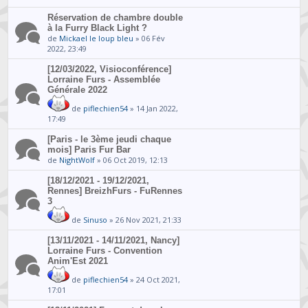
Réservation de chambre double
à la Furry Black Light ?
de
Mickael le loup bleu
» 06 Fév
2022, 23:49
[12/03/2022, Visioconférence]
Lorraine Furs - Assemblée
Générale 2022
de
piflechien54
» 14 Jan 2022,
17:49
[Paris - le 3ème jeudi chaque
mois] Paris Fur Bar
de
NightWolf
» 06 Oct 2019, 12:13
[18/12/2021 - 19/12/2021,
Rennes] BreizhFurs - FuRennes
3
de
Sinuso
» 26 Nov 2021, 21:33
[13/11/2021 - 14/11/2021, Nancy]
Lorraine Furs - Convention
Anim'Est 2021
de
piflechien54
» 24 Oct 2021,
17:01