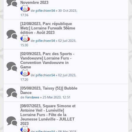
Novembre 2023
de
piflechien54
» 30 Oct 2023,
17:36
[12/08/2023, Parc république
Metz] Lorraine Furwalk 58ème
édition - Août 2023
de
piflechien54
» 02 Juil 2023,
15:30
[02/09/2023, Parc des Sports -
Vandoeuvre] Lorraine Furs -
Convention Vandoeuvre in
Game
de
piflechien54
» 02 Juil 2023,
17:20
[05/08/2023, Taissy (51)] Bubble
Dance
de
Fandawa
» 25 Mai 2023, 12:51
[08/07/2023, Square Simone et
Antoine Veil - Lunéville]
Lorraine Furs - Fête de la
Jeunesse Lunéville - JUILLET
2023
de
piflechien54
» 08 Mai 2023,