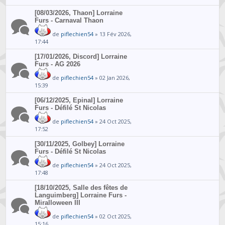
[08/03/2026, Thaon] Lorraine
Furs - Carnaval Thaon
de
piflechien54
» 13 Fév 2026,
17:44
[17/01/2026, Discord] Lorraine
Furs - AG 2026
de
piflechien54
» 02 Jan 2026,
15:39
[06/12/2025, Epinal] Lorraine
Furs - Défilé St Nicolas
de
piflechien54
» 24 Oct 2025,
17:52
[30/11/2025, Golbey] Lorraine
Furs - Défilé St Nicolas
de
piflechien54
» 24 Oct 2025,
17:48
[18/10/2025, Salle des fêtes de
Languimberg] Lorraine Furs -
Miralloween III
de
piflechien54
» 02 Oct 2025,
15:16