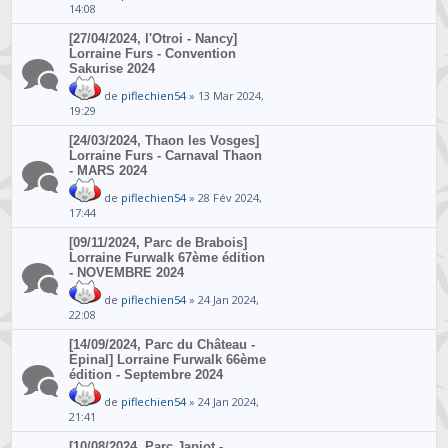
14:08
[27/04/2024, l'Otroi - Nancy]
Lorraine Furs - Convention
Sakurise 2024
de
piflechien54
» 13 Mar 2024,
19:29
[24/03/2024, Thaon les Vosges]
Lorraine Furs - Carnaval Thaon
- MARS 2024
de
piflechien54
» 28 Fév 2024,
17:44
[09/11/2024, Parc de Brabois]
Lorraine Furwalk 67ème édition
- NOVEMBRE 2024
de
piflechien54
» 24 Jan 2024,
22:08
[14/09/2024, Parc du Château -
Epinal] Lorraine Furwalk 66ème
édition - Septembre 2024
de
piflechien54
» 24 Jan 2024,
21:41
[10/08/2024, Parc Japiot -