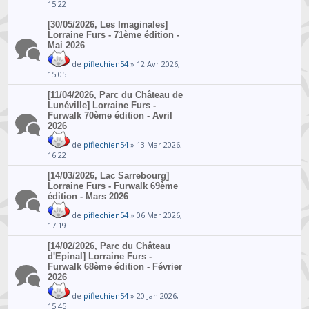
15:22
[30/05/2026, Les Imaginales]
Lorraine Furs - 71ème édition -
Mai 2026
de
piflechien54
» 12 Avr 2026,
15:05
[11/04/2026, Parc du Château de
Lunéville] Lorraine Furs -
Furwalk 70ème édition - Avril
2026
de
piflechien54
» 13 Mar 2026,
16:22
[14/03/2026, Lac Sarrebourg]
Lorraine Furs - Furwalk 69ème
édition - Mars 2026
de
piflechien54
» 06 Mar 2026,
17:19
[14/02/2026, Parc du Château
d'Epinal] Lorraine Furs -
Furwalk 68ème édition - Février
2026
de
piflechien54
» 20 Jan 2026,
15:45