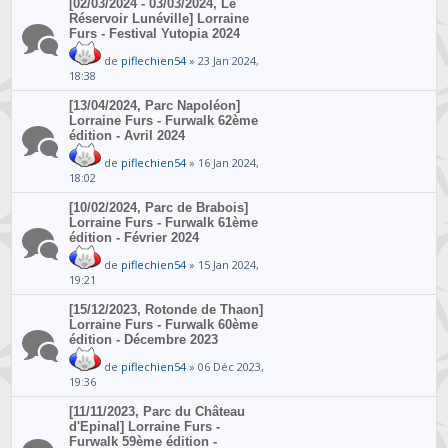
[02/03/2024 - 03/03/2024, Le
Réservoir Lunéville] Lorraine
Furs - Festival Yutopia 2024
de
piflechien54
» 23 Jan 2024,
18:38
[13/04/2024, Parc Napoléon]
Lorraine Furs - Furwalk 62ème
édition - Avril 2024
de
piflechien54
» 16 Jan 2024,
18:02
[10/02/2024, Parc de Brabois]
Lorraine Furs - Furwalk 61ème
édition - Février 2024
de
piflechien54
» 15 Jan 2024,
19:21
[15/12/2023, Rotonde de Thaon]
Lorraine Furs - Furwalk 60ème
édition - Décembre 2023
de
piflechien54
» 06 Déc 2023,
19:36
[11/11/2023, Parc du Château
d'Epinal] Lorraine Furs -
Furwalk 59ème édition -