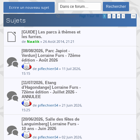
Ecrire un nouveau sujet
854 sujets •
Page
1
sur
18
•
...
1
2
3
4
5
18
Sujets
[GUIDE] Les parcs à thèmes et
les furries.
de
Naalik
» 26 Août 2014, 21:21
[08/08/2026, Parc Japiot -
Verdun] Lorraine Furs - 72ème
édition - Août 2026
de
piflechien54
» 11 Juil 2026,
15:15
[11/07/2026, Etang
d'Hagondange] Lorraine Furs -
72ème édition - Juillet 2026 -
ANNULEE
de
piflechien54
» 21 Juin 2026,
15:25
[20/06/2026, Salle des fêtes de
Languimberg] Lorraine Furs -
10 ans - Juin 2026
de
piflechien54
» 02 Juin 2026,