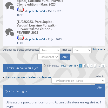
Epinal] Lorraine Furs - Furwalk
55ème édition - Mars 2023
de
piflechien54
» 15 Fév 2023,
15:44
[11/02/2023, Parc Japiot -
Verdun] Lorraine Furwalk -
Furwalk 54ème édition -
FEVRIER 2023
de
piflechien54
» 21 Jan 2023,
19:03
Suivante
Afficher les sujets précédents:
Trier par
854 sujets •
Page
1
sur
18
•
...
1
2
3
4
5
18
Ecrire un nouveau sujet
Retourner vers Index du forum
Aller à:
Qui Est En Ligne
Utilisateurs parcourant ce forum: Aucun utilisateur enregistré et 1
invité