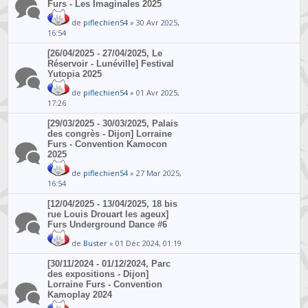
Furs - Les Imaginales 2025
de
piflechien54
» 30 Avr 2025,
16:54
[26/04/2025 - 27/04/2025, Le
Réservoir - Lunéville] Festival
Yutopia 2025
de
piflechien54
» 01 Avr 2025,
17:26
[29/03/2025 - 30/03/2025, Palais
des congrès - Dijon] Lorraine
Furs - Convention Kamocon
2025
de
piflechien54
» 27 Mar 2025,
16:54
[12/04/2025 - 13/04/2025, 18 bis
rue Louis Drouart les ageux]
Furs Underground Dance #6
de
Buster
» 01 Déc 2024, 01:19
[30/11/2024 - 01/12/2024, Parc
des expositions - Dijon]
Lorraine Furs - Convention
Kamoplay 2024