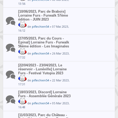
13:56
[10/06/2023, Parc de Brabois]
Lorraine Furs - Furwalk 57ème
édition - JUIN 2023
de
piflechien54
» 07 Mai 2023,
16:12
[27/05/2023, Parc du Cours -
Epinal] Lorraine Furs - Furwalk
56ème édition - Les Imaginales
de
piflechien54
» 26 Mar 2023,
17:32
[22/04/2023 - 23/04/2023, Le
réservoir - Lunéville] Lorraine
Furs - Festival Yutopia 2023
de
piflechien54
» 22 Mar 2023,
17:31
[18/03/2023, Discord] Lorraine
Furs - Assemblée Générale 2023
de
piflechien54
» 05 Mar 2023,
16:48
[11/03/2023, Parc du Château -