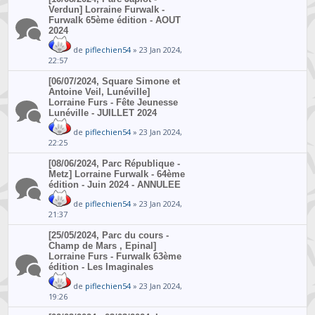
Verdun] Lorraine Furwalk -
Furwalk 65ème édition - AOUT
2024
de
piflechien54
» 23 Jan 2024,
22:57
[06/07/2024, Square Simone et
Antoine Veil, Lunéville]
Lorraine Furs - Fête Jeunesse
Lunéville - JUILLET 2024
de
piflechien54
» 23 Jan 2024,
22:25
[08/06/2024, Parc République -
Metz] Lorraine Furwalk - 64ème
édition - Juin 2024 - ANNULEE
de
piflechien54
» 23 Jan 2024,
21:37
[25/05/2024, Parc du cours -
Champ de Mars , Epinal]
Lorraine Furs - Furwalk 63ème
édition - Les Imaginales
de
piflechien54
» 23 Jan 2024,
19:26