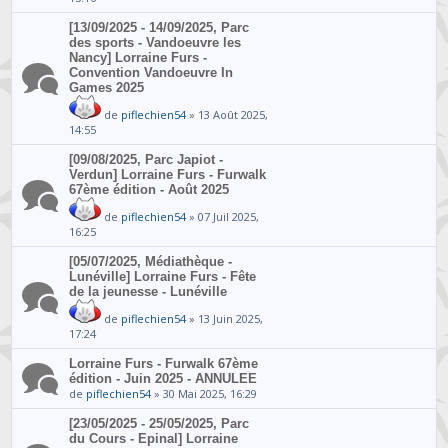
[13/09/2025 - 14/09/2025, Parc
des sports - Vandoeuvre les
Nancy] Lorraine Furs -
Convention Vandoeuvre In
Games 2025
de
piflechien54
» 13 Août 2025,
14:55
[09/08/2025, Parc Japiot -
Verdun] Lorraine Furs - Furwalk
67ème édition - Août 2025
de
piflechien54
» 07 Juil 2025,
16:25
[05/07/2025, Médiathèque -
Lunéville] Lorraine Furs - Fête
de la jeunesse - Lunéville
de
piflechien54
» 13 Juin 2025,
17:24
Lorraine Furs - Furwalk 67ème
édition - Juin 2025 - ANNULEE
de
piflechien54
» 30 Mai 2025, 16:29
[23/05/2025 - 25/05/2025, Parc
du Cours - Epinal] Lorraine