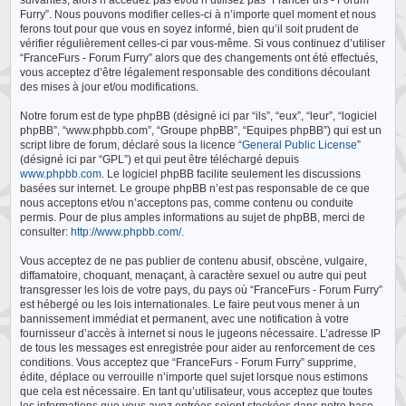
suivantes, alors n’accédez pas et/ou n’utilisez pas “FranceFurs - Forum
Furry”. Nous pouvons modifier celles-ci à n’importe quel moment et nous
ferons tout pour que vous en soyez informé, bien qu’il soit prudent de
vérifier régulièrement celles-ci par vous-même. Si vous continuez d’utiliser
“FranceFurs - Forum Furry” alors que des changements ont été effectués,
vous acceptez d’être légalement responsable des conditions découlant
des mises à jour et/ou modifications.
Notre forum est de type phpBB (désigné ici par “ils”, “eux”, “leur”, “logiciel
phpBB”, “www.phpbb.com”, “Groupe phpBB”, “Equipes phpBB”) qui est un
script libre de forum, déclaré sous la licence “
General Public License
”
(désigné ici par “GPL”) et qui peut être téléchargé depuis
www.phpbb.com
. Le logiciel phpBB facilite seulement les discussions
basées sur internet. Le groupe phpBB n’est pas responsable de ce que
nous acceptons et/ou n’acceptons pas, comme contenu ou conduite
permis. Pour de plus amples informations au sujet de phpBB, merci de
consulter:
http://www.phpbb.com/
.
Vous acceptez de ne pas publier de contenu abusif, obscène, vulgaire,
diffamatoire, choquant, menaçant, à caractère sexuel ou autre qui peut
transgresser les lois de votre pays, du pays où “FranceFurs - Forum Furry”
est hébergé ou les lois internationales. Le faire peut vous mener à un
bannissement immédiat et permanent, avec une notification à votre
fournisseur d’accès à internet si nous le jugeons nécessaire. L’adresse IP
de tous les messages est enregistrée pour aider au renforcement de ces
conditions. Vous acceptez que “FranceFurs - Forum Furry” supprime,
édite, déplace ou verrouille n’importe quel sujet lorsque nous estimons
que cela est nécessaire. En tant qu’utilisateur, vous acceptez que toutes