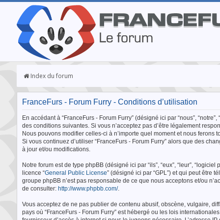
Index du forum
FranceFurs - Forum Furry - Conditions d’utilisation
En accédant à “FranceFurs - Forum Furry” (désigné ici par “nous”, “notre”, 
des conditions suivantes. Si vous n’acceptez pas d’être légalement respons
Nous pouvons modifier celles-ci à n’importe quel moment et nous ferons tou
Si vous continuez d’utiliser “FranceFurs - Forum Furry” alors que des ch
à jour et/ou modifications.
Notre forum est de type phpBB (désigné ici par “ils”, “eux”, “leur”, “logic
licence “
General Public License
” (désigné ici par “GPL”) et qui peut être 
groupe phpBB n’est pas responsable de ce que nous acceptons et/ou n’ac
de consulter:
http://www.phpbb.com/
.
Vous acceptez de ne pas publier de contenu abusif, obscène, vulgaire, diff
pays où “FranceFurs - Forum Furry” est hébergé ou les lois internationale