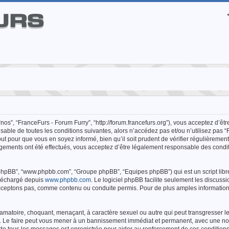
“nos”, “FranceFurs - Forum Furry”, “http://forum.francefurs.org”), vous acceptez d’ê
able de toutes les conditions suivantes, alors n’accédez pas et/ou n’utilisez pas “
t pour que vous en soyez informé, bien qu’il soit prudent de vérifier régulièremen
angements ont été effectués, vous acceptez d’être légalement responsable des cond
iel phpBB”, “www.phpbb.com”, “Groupe phpBB”, “Equipes phpBB”) qui est un script libr
téléchargé depuis
www.phpbb.com
. Le logiciel phpBB facilite seulement les discussi
ceptons pas, comme contenu ou conduite permis. Pour de plus amples information
amatoire, choquant, menaçant, à caractère sexuel ou autre qui peut transgresser les
s. Le faire peut vous mener à un bannissement immédiat et permanent, avec une noti