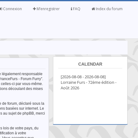
Connexion
M’enregistrer
FAQ
Index du forum
CALENDAR
tre légalement responsable
FranceFurs - Forum Furry”.
t celles-ci par vous-même.
itions découlant des mises
e de forum, déclaré sous la
ons basées sur internet. Le
s au sujet de phpBB, merci
 lois de votre pays, du
fication à votre