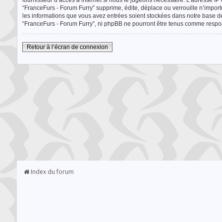
fournisseur d’accès à internet si nous le jugeons nécessaire. L’adresse I
“FranceFurs - Forum Furry” supprime, édite, déplace ou verrouille n’import
les informations que vous avez entrées soient stockées dans notre base de
“FranceFurs - Forum Furry”, ni phpBB ne pourront être tenus comme respon
Retour à l’écran de connexion
Index du forum