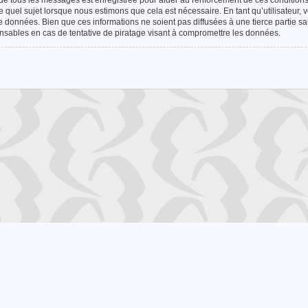
P de tous les messages est enregistrée pour aider au renforcement de ces condition
e quel sujet lorsque nous estimons que cela est nécessaire. En tant qu’utilisateur,
 données. Bien que ces informations ne soient pas diffusées à une tierce partie s
sables en cas de tentative de piratage visant à compromettre les données.