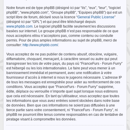
Notre forum est de type phpBB (désigné ici par “ils”, “eux”, “leur”, “logiciel
phpBB”, “www.phpbb.com”, “Groupe phpBB”, “Equipes phpBB”) qui est un
script libre de forum, déclaré sous la licence “
General Public License
”
(désigné ici par “GPL”) et qui peut être téléchargé depuis
www.phpbb.com
. Le logiciel phpBB facilite seulement les discussions
basées sur internet. Le groupe phpBB n’est pas responsable de ce que
nous acceptons et/ou n’acceptons pas, comme contenu ou conduite
permis. Pour de plus amples informations au sujet de phpBB, merci de
consulter:
http://www.phpbb.com/
.
Vous acceptez de ne pas publier de contenu abusif, obscène, vulgaire,
diffamatoire, choquant, menaçant, à caractère sexuel ou autre qui peut
transgresser les lois de votre pays, du pays où “FranceFurs - Forum Furry”
est hébergé ou les lois internationales. Le faire peut vous mener à un
bannissement immédiat et permanent, avec une notification à votre
fournisseur d’accès à internet si nous le jugeons nécessaire. L’adresse IP
de tous les messages est enregistrée pour aider au renforcement de ces
conditions. Vous acceptez que “FranceFurs - Forum Furry” supprime,
édite, déplace ou verrouille n’importe quel sujet lorsque nous estimons
que cela est nécessaire. En tant qu’utilisateur, vous acceptez que toutes
les informations que vous avez entrées soient stockées dans notre base
de données. Bien que ces informations ne soient pas diffusées à une
tierce partie sans votre consentement, ni “FranceFurs - Forum Furry”, ni
phpBB ne pourront être tenus comme responsables en cas de tentative de
piratage visant à compromettre les données.