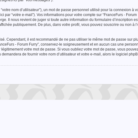
ésignés ici par “vos messages”).
“votre nom d’utilisateur”), un mot de passe personnel utilisé pour la connexion à v
ici par “votre e-mail”). Vos informations pour votre compte sur “FranceFurs - Forum
e. Il nous revient de juger si toute autre information du formulaire d’inscription e
affichée publiquement. De plus, dans votre profil, vous pouvez souscrire ou non à l
risé. Cependant, il est recommandé de ne pas utiliser le même mot de passe sur plus
ranceFurs - Forum Furry”, conservez-le soigneusement et en aucun cas une personne
égitimement votre mot de passe. Si vous oubliez votre mot de passe, vous pouvez ut
demandera de fournir votre nom d’utilisateur et votre e-mail, alors le logiciel p