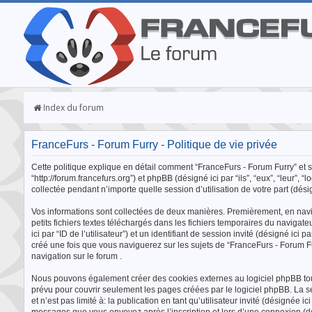
Index du forum
FranceFurs - Forum Furry - Politique de vie privée
Cette politique explique en détail comment “FranceFurs - Forum Furry” et ses
“http://forum.francefurs.org”) et phpBB (désigné ici par “ils”, “eux”, “leur
collectée pendant n’importe quelle session d’utilisation de votre part (désig
Vos informations sont collectées de deux manières. Premièrement, en navig
petits fichiers textes téléchargés dans les fichiers temporaires du navigate
ici par “ID de l’utilisateur”) et un identifiant de session invité (désigné i
créé une fois que vous naviguerez sur les sujets de “FranceFurs - Forum Furr
navigation sur le forum .
Nous pouvons également créer des cookies externes au logiciel phpBB tout
prévu pour couvrir seulement les pages créées par le logiciel phpBB. La s
et n’est pas limité à: la publication en tant qu’utilisateur invité (désignée i