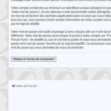
messages que vous envoyez après l’inscription et lors d’une connexion (d
Votre compte contiendra au minimum un identifiant unique (désigné ici par 
“votre mot de passe”), et une adresse e-mail personnelle valide (désignée 
les lois de protection des données applicables dans le pays qui nous héberg
tous les cas, vous pouvez choisir quelle information de votre compte sera 
par le logiciel phpBB.
Votre mot de passe est crypté (hashage à sens unique) afin qu’il soit sécu
différents. Votre mot de passe est le moyen d’accès à votre compte sur “F
Forum Furry”, de phpBB ou une d’une tierce partie ne peut vous demander l
perdu mon mot de passe” fournie par le logiciel phpBB. Ce processus vous 
mot de passe qui vous permettra de vous reconnecter.
Retour à l’écran de connexion
Index du forum