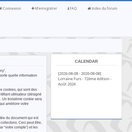
Connexion
M’enregistrer
FAQ
Index du forum
CALENDAR
ry”,
porte quelle information
e cookies, qui sont des
ifiant utilisateur (désigné
BB. Un troisième cookie sera
 qui améliore votre
rtée du document qui est
ollectons. Ceci peut être,
par “votre compte”) et les