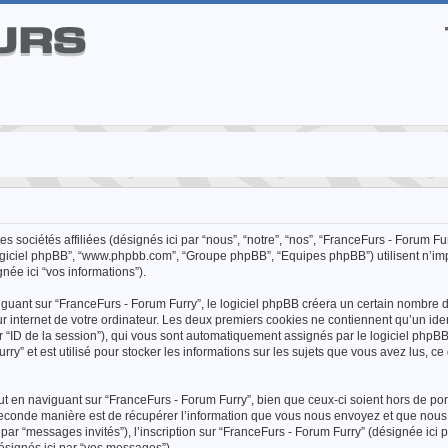
 sociétés affiliées (désignés ici par “nous”, “notre”, “nos”, “FranceFurs - Forum Fur
”, “logiciel phpBB”, “www.phpbb.com”, “Groupe phpBB”, “Equipes phpBB”) utilisent n’im
née ici “vos informations”).
uant sur “FranceFurs - Forum Furry”, le logiciel phpBB créera un certain nombre d
ur internet de votre ordinateur. Les deux premiers cookies ne contiennent qu’un ident
ci par “ID de la session”), qui vous sont automatiquement assignés par le logiciel php
y” et est utilisé pour stocker les informations sur les sujets que vous avez lus, ce
 en naviguant sur “FranceFurs - Forum Furry”, bien que ceux-ci soient hors de po
econde manière est de récupérer l’information que vous nous envoyez et que nous c
ci par “messages invités”), l’inscription sur “FranceFurs - Forum Furry” (désignée ici 