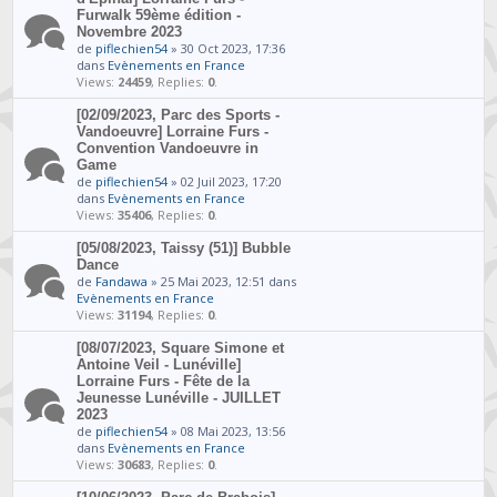
Furwalk 59ème édition -
Novembre 2023
de
piflechien54
» 30 Oct 2023, 17:36
dans
Evènements en France
Views:
24459
, Replies:
0
.
[02/09/2023, Parc des Sports -
Vandoeuvre] Lorraine Furs -
Convention Vandoeuvre in
Game
de
piflechien54
» 02 Juil 2023, 17:20
dans
Evènements en France
Views:
35406
, Replies:
0
.
[05/08/2023, Taissy (51)] Bubble
Dance
de
Fandawa
» 25 Mai 2023, 12:51 dans
Evènements en France
Views:
31194
, Replies:
0
.
[08/07/2023, Square Simone et
Antoine Veil - Lunéville]
Lorraine Furs - Fête de la
Jeunesse Lunéville - JUILLET
2023
de
piflechien54
» 08 Mai 2023, 13:56
dans
Evènements en France
Views:
30683
, Replies:
0
.