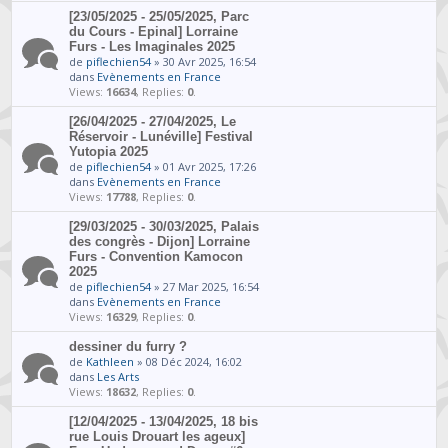
[23/05/2025 - 25/05/2025, Parc
du Cours - Epinal] Lorraine
Furs - Les Imaginales 2025
de
piflechien54
» 30 Avr 2025, 16:54
dans
Evènements en France
Views:
16634
, Replies:
0
.
[26/04/2025 - 27/04/2025, Le
Réservoir - Lunéville] Festival
Yutopia 2025
de
piflechien54
» 01 Avr 2025, 17:26
dans
Evènements en France
Views:
17788
, Replies:
0
.
[29/03/2025 - 30/03/2025, Palais
des congrès - Dijon] Lorraine
Furs - Convention Kamocon
2025
de
piflechien54
» 27 Mar 2025, 16:54
dans
Evènements en France
Views:
16329
, Replies:
0
.
dessiner du furry ?
de
Kathleen
» 08 Déc 2024, 16:02
dans
Les Arts
Views:
18632
, Replies:
0
.
[12/04/2025 - 13/04/2025, 18 bis
rue Louis Drouart les ageux]