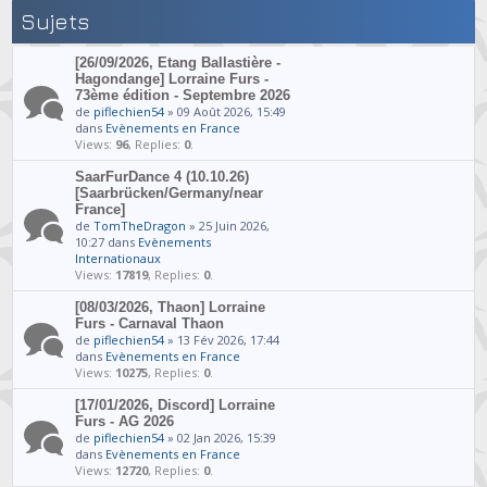
Sujets
[26/09/2026, Etang Ballastière -
Hagondange] Lorraine Furs -
73ème édition - Septembre 2026
de
piflechien54
» 09 Août 2026, 15:49
dans
Evènements en France
Views:
96
, Replies:
0
.
SaarFurDance 4 (10.10.26)
[Saarbrücken/Germany/near
France]
de
TomTheDragon
» 25 Juin 2026,
10:27 dans
Evènements
Internationaux
Views:
17819
, Replies:
0
.
[08/03/2026, Thaon] Lorraine
Furs - Carnaval Thaon
de
piflechien54
» 13 Fév 2026, 17:44
dans
Evènements en France
Views:
10275
, Replies:
0
.
[17/01/2026, Discord] Lorraine
Furs - AG 2026
de
piflechien54
» 02 Jan 2026, 15:39
dans
Evènements en France
Views:
12720
, Replies:
0
.