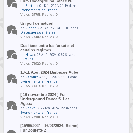
Furs Underground Dance #6
de
Buster
» 01 Déc 2024, 01:19 dans
Evènements en France
Views:
25768
, Replies:
0
.
Un poil de naturel
de
Rionda
» 28 Août 2024, 05:09 dans
Discussions générales
Views:
22309
, Replies:
0
.
Des liens entre les fursuits et
certains régimes
de
Hava
» 26 Août 2024, 06:26 dans
Fursuits
Views:
78920
, Replies:
0
.
10-11 Août 2024 Barbecue Aube
de
Carbure
» 11 Juil 2024, 14:11 dans
Evènements en France
Views:
24415
, Replies:
0
.
[ 16 novembre 2024 ] Fur
Underground Dance 5, Les
Ageux
de
Reekali
» 27 Mai 2024, 09:34 dans
Evènements en France
Views:
22101
, Replies:
0
.
[15/06/2024 - 16/06/2024, Reims]
Fur'Boulette 2