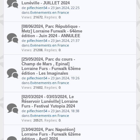
Lunéville - JUILLET 2024
de
piflechien54
» 23 Jan 2024, 22:25
dans
Evènements en France
Views:
21672
, Replies:
0
.
[08/06/2024, Parc République -
Metz] Lorraine Furwalk - 64ème
édition - Juin 2024 - ANNULEE
de
piflechien54
» 23 Jan 2024, 21:37
dans
Evènements en France
Views:
21208
, Replies:
0
.
[25/05/2024, Parc du cours -
Champ de Mars , Epinal]
Lorraine Furs - Furwalk 63ème
édition - Les Imaginales
de
piflechien54
» 23 Jan 2024, 19:26
dans
Evènements en France
Views:
21602
, Replies:
0
.
[02/03/2024 - 03/03/2024, Le
Réservoir Lunéville] Lorraine
Furs - Festival Yutopia 2024
de
piflechien54
» 23 Jan 2024, 18:38
dans
Evènements en France
Views:
20521
, Replies:
0
.
[13/04/2024, Parc Napoléon]
Lorraine Furs - Furwalk 62ème
édition - Avril 2024