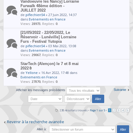
Vandoeuvre les Nancy] Lorraine
Furwalk 48ème édition -
JUILLET 2022
de
piflechien54
» 27 Juin 2022, 14:37
dans
Evènements en France
Views:
28973
, Replies:
0
.
[21/05/2022 - 22/05/2022, Le
Réservoir - Lunéville] Lorraine
Furs - Festival Yutopia
de
piflechien54
» 03 Mai 2022, 13:08
dans
Evènements en France
Views:
29067
, Replies:
0
.
StarTech (Alençon) le 7 et 8 mai
2022
de
Yellone
» 16 Avr 2022, 17:48 dans
Evènements en France
Views:
27870
, Replies:
0
.
Suivante
Afficher les messages précédents
238 résultats trouvés •
Page
1
sur
5
•
1
2
3
4
5
Revenir à la recherche avancée
Aller à: