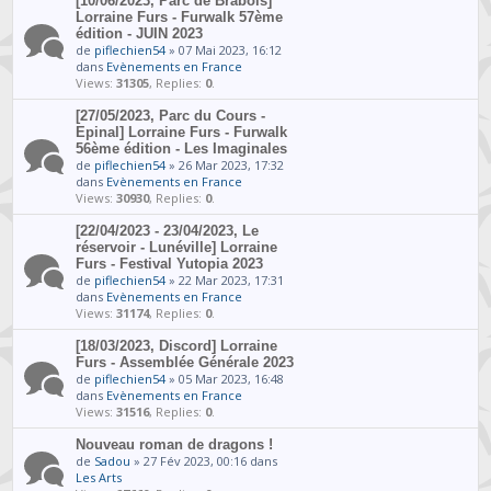
[10/06/2023, Parc de Brabois]
Lorraine Furs - Furwalk 57ème
édition - JUIN 2023
de
piflechien54
» 07 Mai 2023, 16:12
dans
Evènements en France
Views:
31305
, Replies:
0
.
[27/05/2023, Parc du Cours -
Epinal] Lorraine Furs - Furwalk
56ème édition - Les Imaginales
de
piflechien54
» 26 Mar 2023, 17:32
dans
Evènements en France
Views:
30930
, Replies:
0
.
[22/04/2023 - 23/04/2023, Le
réservoir - Lunéville] Lorraine
Furs - Festival Yutopia 2023
de
piflechien54
» 22 Mar 2023, 17:31
dans
Evènements en France
Views:
31174
, Replies:
0
.
[18/03/2023, Discord] Lorraine
Furs - Assemblée Générale 2023
de
piflechien54
» 05 Mar 2023, 16:48
dans
Evènements en France
Views:
31516
, Replies:
0
.
Nouveau roman de dragons !
de
Sadou
» 27 Fév 2023, 00:16 dans
Les Arts