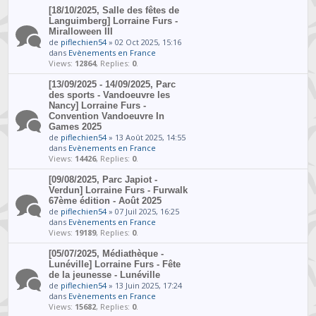
[18/10/2025, Salle des fêtes de
Languimberg] Lorraine Furs -
Miralloween III
de
piflechien54
» 02 Oct 2025, 15:16
dans
Evènements en France
Views:
12864
, Replies:
0
.
[13/09/2025 - 14/09/2025, Parc
des sports - Vandoeuvre les
Nancy] Lorraine Furs -
Convention Vandoeuvre In
Games 2025
de
piflechien54
» 13 Août 2025, 14:55
dans
Evènements en France
Views:
14426
, Replies:
0
.
[09/08/2025, Parc Japiot -
Verdun] Lorraine Furs - Furwalk
67ème édition - Août 2025
de
piflechien54
» 07 Juil 2025, 16:25
dans
Evènements en France
Views:
19189
, Replies:
0
.
[05/07/2025, Médiathèque -
Lunéville] Lorraine Furs - Fête
de la jeunesse - Lunéville
de
piflechien54
» 13 Juin 2025, 17:24
dans
Evènements en France
Views:
15682
, Replies:
0
.