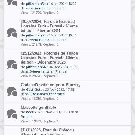
de
piflechien54
» 16 Jan 2024, 18:02
dans
Evènements en France
Views:
21729
, Replies:
0
.
[10/02/2024, Parc de Brabois]
Lorraine Furs - Furwalk 61ème
édition - Février 2024
de
piflechien54
» 15 Jan 2024, 19:21
dans
Evènements en France
Views:
21248
, Replies:
0
.
[15/12/2023, Rotonde de Thaon]
Lorraine Furs - Furwalk 60ème
édition - Décembre 2023
de
piflechien54
» 06 Déc 2023, 19:36
dans
Evènements en France
Views:
29726
, Replies:
0
.
Codes d'invitation pour Bluesky
de
Gutt-Gutt
» 23 Nov 2023, 17:28
dans
Discussions générales
Views:
18739
, Replies:
0
.
Mascotte gonflable
de
Rock55
» 13 Nov 2023, 08:53 dans
Projets
Views:
19539
, Replies:
0
.
[11/11/2023, Parc du Château
d'Epinal] Lorraine Furs -