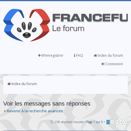
M’enregistrer
FAQ
Index du forum
Connexion
Index du forum
Voir les messages sans réponses
Revenir à la recherche avancée
238 résultats trouvés •
Page
1
sur
5
•
1
2
3
4
5