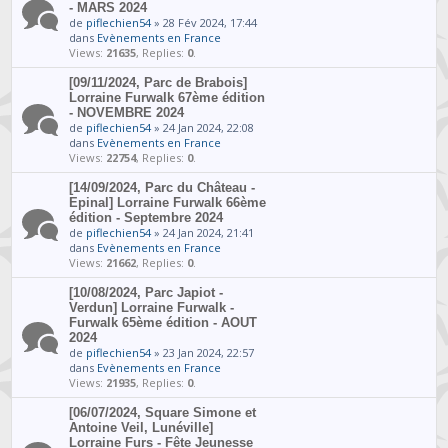
- MARS 2024
de
piflechien54
» 28 Fév 2024, 17:44
dans
Evènements en France
Views:
21635
, Replies:
0
.
[09/11/2024, Parc de Brabois]
Lorraine Furwalk 67ème édition
- NOVEMBRE 2024
de
piflechien54
» 24 Jan 2024, 22:08
dans
Evènements en France
Views:
22754
, Replies:
0
.
[14/09/2024, Parc du Château -
Epinal] Lorraine Furwalk 66ème
édition - Septembre 2024
de
piflechien54
» 24 Jan 2024, 21:41
dans
Evènements en France
Views:
21662
, Replies:
0
.
[10/08/2024, Parc Japiot -
Verdun] Lorraine Furwalk -
Furwalk 65ème édition - AOUT
2024
de
piflechien54
» 23 Jan 2024, 22:57
dans
Evènements en France
Views:
21935
, Replies:
0
.
[06/07/2024, Square Simone et
Antoine Veil, Lunéville]
Lorraine Furs - Fête Jeunesse