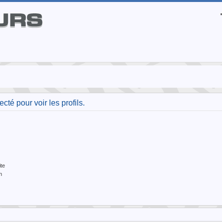
té pour voir les profils.
te
n