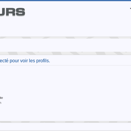
té pour voir les profils.
te
n