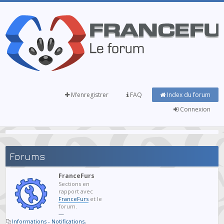
M’enregistrer
FAQ
Index du forum
Connexion
Forums
FranceFurs
Sections en
rapport avec
FranceFurs
et le
forum.
—
Informations - Notifications
,