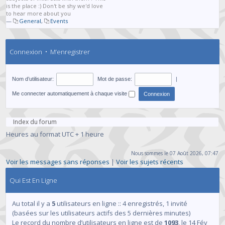
is the place :) Don't be shy we'd love
to hear more about you
—
General
,
Events
Connexion
•
M’enregistrer
Nom d’utilisateur:
Mot de passe:
|
Me connecter automatiquement à chaque visite
Index du forum
Heures au format UTC + 1 heure
Nous sommes le 07 Août 2026, 07:47
Voir les messages sans réponses
|
Voir les sujets récents
Qui Est En Ligne
Au total il y a
5
utilisateurs en ligne :: 4 enregistrés, 1 invité
(basées sur les utilisateurs actifs des 5 dernières minutes)
Le record du nombre d’utilisateurs en ligne est de
1093
, le 14 Fév