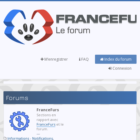
M’enregistrer
FAQ
Index du forum
Connexion
Forums
FranceFurs
Sections en
rapport avec
FranceFurs
et le
forum.
—
Informations - Notifications
,