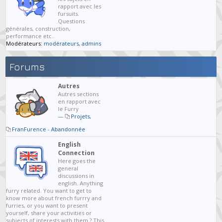
rapport avec les
fursuits.
Questions
générales, construction,
performance etc..
Modérateurs:
modérateurs
,
admins
Forums
Autres
Autres sections
en rapport avec
le Furry
—
Projets
,
FranFurence - Abandonnée
English
Connection
Here goes the
general
discussions in
english. Anything
furry related. You want to get to
know more about french furrry and
furries, or you want to present
yourself, share your activities or
subjects of interests with them ? This