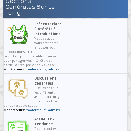
Sections
Générales Sur Le
Furry
Présentations
/ Intérêts /
Introductions
Vous pouvez
vous présenter
et poster vos
introductions ici :)
La section peut être utilisée aussi
pour partager vos intérêts, vos
particularités, parler de vous etc..
Modérateurs:
modérateurs
,
admins
Discussions
générales
Discussions sur
les différents
aspects du furry
ne rentrant pas
dans une autre section.
Modérateurs:
modérateurs
,
admins
Actualite /
Tendance
Tout ce qui est