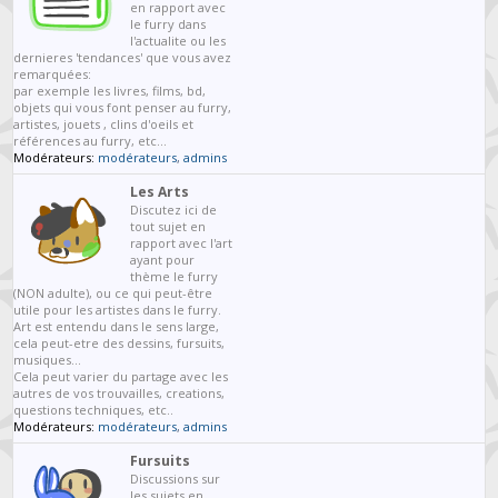
en rapport avec
le furry dans
l'actualite ou les
dernieres 'tendances' que vous avez
remarquées:
par exemple les livres, films, bd,
objets qui vous font penser au furry,
artistes, jouets , clins d'oeils et
références au furry, etc...
Modérateurs:
modérateurs
,
admins
Les Arts
Discutez ici de
tout sujet en
rapport avec l'art
ayant pour
thème le furry
(NON adulte), ou ce qui peut-être
utile pour les artistes dans le furry.
Art est entendu dans le sens large,
cela peut-etre des dessins, fursuits,
musiques...
Cela peut varier du partage avec les
autres de vos trouvailles, creations,
questions techniques, etc..
Modérateurs:
modérateurs
,
admins
Fursuits
Discussions sur
les sujets en