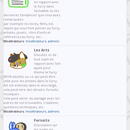
en rapport avec
le furry dans
l'actualite ou les
dernieres 'tendances' que vous avez
remarquées:
par exemple les livres, films, bd,
objets qui vous font penser au furry,
artistes, jouets , clins d'oeils et
références au furry, etc...
Modérateurs:
modérateurs
,
admins
Les Arts
Discutez ici de
tout sujet en
rapport avec l'art
ayant pour
thème le furry
(NON adulte), ou ce qui peut-être
utile pour les artistes dans le furry.
Art est entendu dans le sens large,
cela peut-etre des dessins, fursuits,
musiques...
Cela peut varier du partage avec les
autres de vos trouvailles, creations,
questions techniques, etc..
Modérateurs:
modérateurs
,
admins
Fursuits
Discussions sur
les sujets en