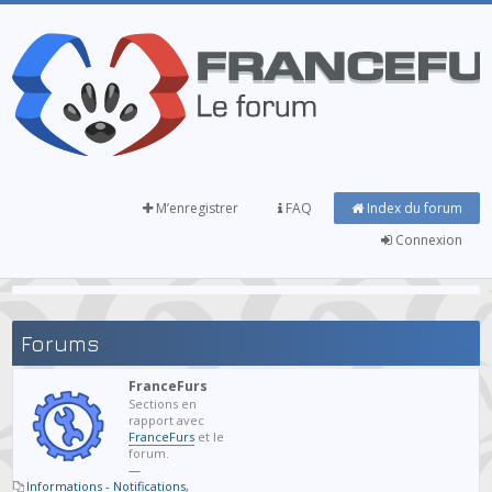
M’enregistrer
FAQ
Index du forum
Connexion
Forums
FranceFurs
Sections en
rapport avec
FranceFurs
et le
forum.
—
Informations - Notifications
,