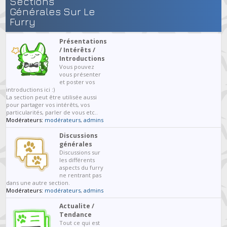
Sections
Générales Sur Le
Furry
Présentations
/ Intérêts /
Introductions
Vous pouvez
vous présenter
et poster vos
introductions ici :)
La section peut être utilisée aussi
pour partager vos intérêts, vos
particularités, parler de vous etc..
Modérateurs:
modérateurs
,
admins
Discussions
générales
Discussions sur
les différents
aspects du furry
ne rentrant pas
dans une autre section.
Modérateurs:
modérateurs
,
admins
Actualite /
Tendance
Tout ce qui est