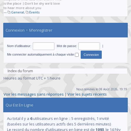
is the place :) Don't be shy we'd love
to hear more about you
—
General
,
Events
Connexion
•
M’enregistrer
Nom d’utilisateur:
Mot de passe:
|
Me connecter automatiquement à chaque visite
Index du forum
Heures au format UTC + 1 heure
Nous sommes le 08 Août 2026, 19:19
Voir les messages sans réponses
|
Voir les sujets récents
Qui Est En Ligne
Au total il y a
6
utilisateurs en ligne :: 5 enregistrés, 1 invité
(basées sur les utilisateurs actifs des 5 dernières minutes)
Le record du nombre d’utilisateurs en ligne est de
1093
, le 14 Fév