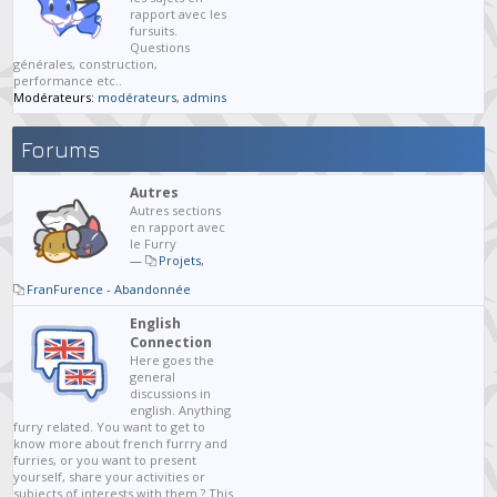
rapport avec les
fursuits.
Questions
générales, construction,
performance etc..
Modérateurs:
modérateurs
,
admins
Forums
Autres
Autres sections
en rapport avec
le Furry
—
Projets
,
FranFurence - Abandonnée
English
Connection
Here goes the
general
discussions in
english. Anything
furry related. You want to get to
know more about french furrry and
furries, or you want to present
yourself, share your activities or
subjects of interests with them ? This