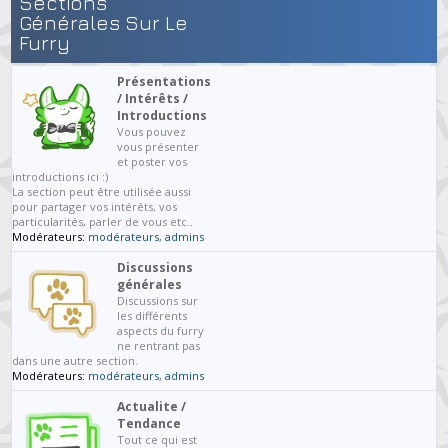
Sections
Générales Sur Le
Furry
Présentations
/ Intérêts /
Introductions
Vous pouvez
vous présenter
et poster vos
introductions ici :)
La section peut être utilisée aussi
pour partager vos intérêts, vos
particularités, parler de vous etc..
Modérateurs:
modérateurs
,
admins
Discussions
générales
Discussions sur
les différents
aspects du furry
ne rentrant pas
dans une autre section.
Modérateurs:
modérateurs
,
admins
Actualite /
Tendance
Tout ce qui est