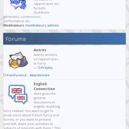
rapport avec les
fursuits.
Questions
générales, construction,
performance etc..
Modérateurs:
modérateurs
,
admins
Forums
Autres
Autres sections
en rapport avec
le Furry
—
Projets
,
FranFurence - Abandonnée
English
Connection
Here goes the
general
discussions in
english. Anything
furry related. You want to get to
know more about french furrry and
furries, or you want to present
yourself, share your activities or
subjects of interests with them ? This