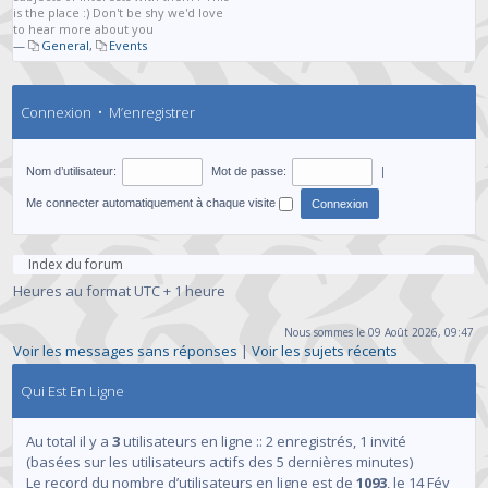
is the place :) Don't be shy we'd love
to hear more about you
—
General
,
Events
Connexion
•
M’enregistrer
Nom d’utilisateur:
Mot de passe:
|
Me connecter automatiquement à chaque visite
Index du forum
Heures au format UTC + 1 heure
Nous sommes le 09 Août 2026, 09:47
Voir les messages sans réponses
|
Voir les sujets récents
Qui Est En Ligne
Au total il y a
3
utilisateurs en ligne :: 2 enregistrés, 1 invité
(basées sur les utilisateurs actifs des 5 dernières minutes)
Le record du nombre d’utilisateurs en ligne est de
1093
, le 14 Fév