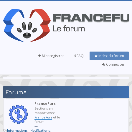
M’enregistrer
FAQ
Index du forum
Connexion
Forums
FranceFurs
Sections en
rapport avec
FranceFurs
et le
forum.
—
Informations - Notifications
,