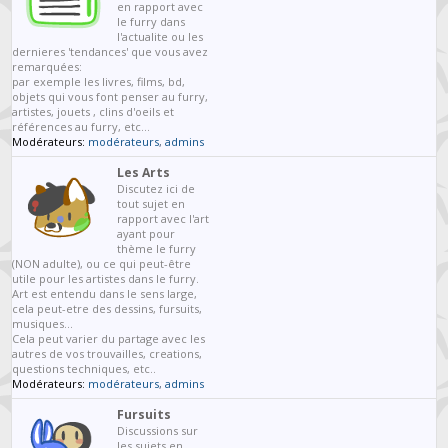
en rapport avec
le furry dans
l'actualite ou les
dernieres 'tendances' que vous avez
remarquées:
par exemple les livres, films, bd,
objets qui vous font penser au furry,
artistes, jouets , clins d'oeils et
références au furry, etc...
Modérateurs:
modérateurs
,
admins
Les Arts
Discutez ici de
tout sujet en
rapport avec l'art
ayant pour
thème le furry
(NON adulte), ou ce qui peut-être
utile pour les artistes dans le furry.
Art est entendu dans le sens large,
cela peut-etre des dessins, fursuits,
musiques...
Cela peut varier du partage avec les
autres de vos trouvailles, creations,
questions techniques, etc..
Modérateurs:
modérateurs
,
admins
Fursuits
Discussions sur
les sujets en