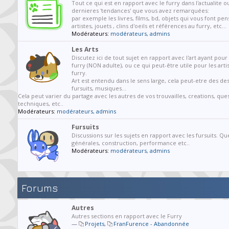
Tout ce qui est en rapport avec le furry dans l'actualite o
dernieres 'tendances' que vous avez remarquées:
par exemple les livres, films, bd, objets qui vous font pen
artistes, jouets , clins d'oeils et références au furry, etc...
Modérateurs:
modérateurs
,
admins
Les Arts
Discutez ici de tout sujet en rapport avec l'art ayant pou
furry (NON adulte), ou ce qui peut-être utile pour les arti
furry.
Art est entendu dans le sens large, cela peut-etre des des
fursuits, musiques...
Cela peut varier du partage avec les autres de vos trouvailles, creations, que
techniques, etc..
Modérateurs:
modérateurs
,
admins
Fursuits
Discussions sur les sujets en rapport avec les fursuits. Qu
générales, construction, performance etc..
Modérateurs:
modérateurs
,
admins
Forums
Autres
Autres sections en rapport avec le Furry
—
Projets
,
FranFurence - Abandonnée