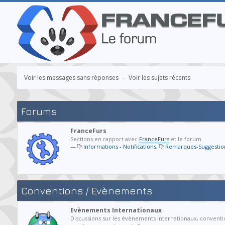
Voir les messages sans réponses
-
Voir les sujets récents
Forums
FranceFurs
Sections en rapport avec
FranceFurs
et le forum.
—
Informations - Notifications
,
Remarques-Suggestio
Conventions / Evènements
Evènements Internationaux
Discussions sur les évènements internationaux, conventi