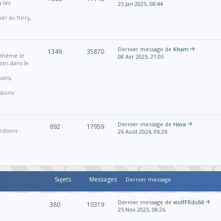
u les
25 Jan 2025, 08:44
ser au furry,
Dernier message de
Kham
1349
35870
r thème le
08 Avr 2025, 21:03
stes dans le
sins,
stions
Dernier message de
Hava
692
17959
estions
26 Août 2024, 06:26
Sujets
Messages
Dernier message
Dernier message de
wolfFRdu64
380
10319
25 Nov 2023, 08:26