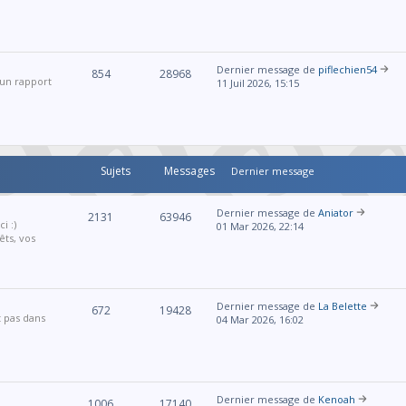
Dernier message de
piflechien54
854
28968
 un rapport
11 Juil 2026, 15:15
Sujets
Messages
Dernier message
Dernier message de
Aniator
2131
63946
i :)
01 Mar 2026, 22:14
êts, vos
Dernier message de
La Belette
672
19428
t pas dans
04 Mar 2026, 16:02
Dernier message de
Kenoah
1006
17140