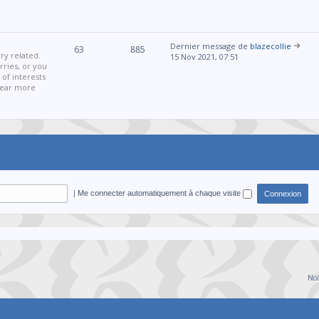
Dernier message de
blazecollie
63
885
ry related.
15 Nov 2021, 07:51
ries, or you
 of interests
 hear more
|
Me connecter automatiquement à chaque visite
Nou