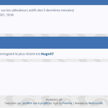
s sur les utilisateurs actifs des 5 dernières minutes)
2021, 19:36
x
enregistré le plus récent est
Hugo57
POWERED_BY
Traduction par:
phpBB-fr.com
&
phpBB.biz
Style by
PixelFool
| Released by
WebGuruBB
.