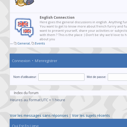
English Connection
Here goes the general discussions in english. Anything fur
You want to get to know more about french furrry and fur
want to present yourself, share your activities or subjects
with them ? This is the place :) Don't be shy we'd love to
about you
—
General
,
Events
Connexion
•
M’enregistrer
Nom d’utilisateur:
Mot de passe:
Index du forum
Heures au format UTC + 1 heure
Voir les messages sans réponses
|
Voir les sujets récents
Qui Est En Ligne