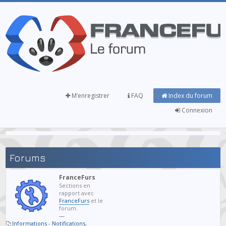
M’enregistrer
FAQ
Index du forum
Connexion
Forums
FranceFurs
Sections en
rapport avec
FranceFurs
et le
forum.
—
Informations - Notifications
,