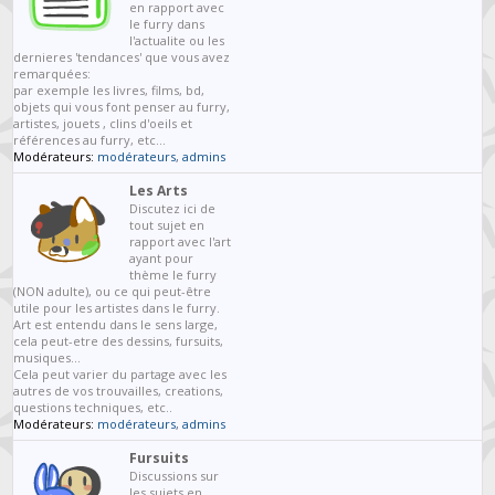
en rapport avec
le furry dans
l'actualite ou les
dernieres 'tendances' que vous avez
remarquées:
par exemple les livres, films, bd,
objets qui vous font penser au furry,
artistes, jouets , clins d'oeils et
références au furry, etc...
Modérateurs:
modérateurs
,
admins
Les Arts
Discutez ici de
tout sujet en
rapport avec l'art
ayant pour
thème le furry
(NON adulte), ou ce qui peut-être
utile pour les artistes dans le furry.
Art est entendu dans le sens large,
cela peut-etre des dessins, fursuits,
musiques...
Cela peut varier du partage avec les
autres de vos trouvailles, creations,
questions techniques, etc..
Modérateurs:
modérateurs
,
admins
Fursuits
Discussions sur
les sujets en