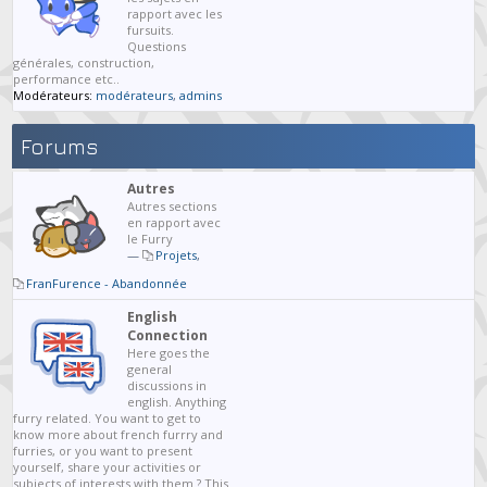
rapport avec les
fursuits.
Questions
générales, construction,
performance etc..
Modérateurs:
modérateurs
,
admins
Forums
Autres
Autres sections
en rapport avec
le Furry
—
Projets
,
FranFurence - Abandonnée
English
Connection
Here goes the
general
discussions in
english. Anything
furry related. You want to get to
know more about french furrry and
furries, or you want to present
yourself, share your activities or
subjects of interests with them ? This