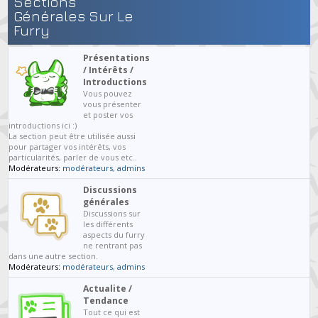
Sections
Générales Sur Le
Furry
Présentations
/ Intérêts /
Introductions
Vous pouvez
vous présenter
et poster vos
introductions ici :)
La section peut être utilisée aussi
pour partager vos intérêts, vos
particularités, parler de vous etc..
Modérateurs:
modérateurs
,
admins
Discussions
générales
Discussions sur
les différents
aspects du furry
ne rentrant pas
dans une autre section.
Modérateurs:
modérateurs
,
admins
Actualite /
Tendance
Tout ce qui est