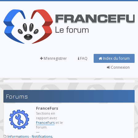
M’enregistrer
FAQ
Index du forum
Connexion
Forums
FranceFurs
Sections en
rapport avec
FranceFurs
et le
forum.
—
Informations - Notifications
,