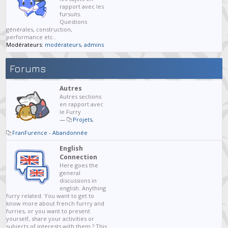
rapport avec les
fursuits.
Questions
générales, construction,
performance etc..
Modérateurs:
modérateurs
,
admins
Forums
Autres
Autres sections
en rapport avec
le Furry
—
Projets
,
FranFurence - Abandonnée
English
Connection
Here goes the
general
discussions in
english. Anything
furry related. You want to get to
know more about french furrry and
furries, or you want to present
yourself, share your activities or
subjects of interests with them ? This