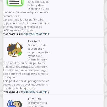
en rapport avec
le furry dans
l'actualite ou les
dernieres 'tendances' que vous avez
remarquées:
par exemple les livres, films, bd,
objets qui vous font penser au furry,
artistes, jouets , clins d'oeils et
références au furry, etc...
Modérateurs:
modérateurs
,
admins
Les Arts
Discutez ici de
tout sujet en
rapport avec l'art
ayant pour
thème le furry
(NON adulte), ou ce qui peut-être
utile pour les artistes dans le furry.
Art est entendu dans le sens large,
cela peut-etre des dessins, fursuits,
musiques...
Cela peut varier du partage avec les
autres de vos trouvailles, creations,
questions techniques, etc..
Modérateurs:
modérateurs
,
admins
Fursuits
Discussions sur
les sujets en