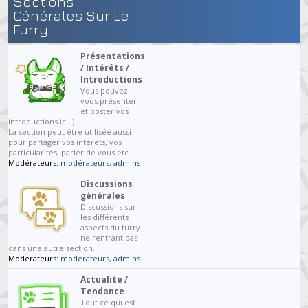
Sections
Générales Sur Le
Furry
Présentations
/ Intérêts /
Introductions
Vous pouvez
vous présenter
et poster vos
introductions ici :)
La section peut être utilisée aussi
pour partager vos intérêts, vos
particularités, parler de vous etc..
Modérateurs:
modérateurs
,
admins
Discussions
générales
Discussions sur
les différents
aspects du furry
ne rentrant pas
dans une autre section.
Modérateurs:
modérateurs
,
admins
Actualite /
Tendance
Tout ce qui est