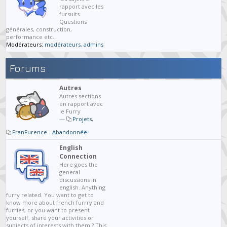
rapport avec les
fursuits.
Questions
générales, construction,
performance etc..
Modérateurs:
modérateurs
,
admins
Forums
Autres
Autres sections
en rapport avec
le Furry
—
Projets
,
FranFurence - Abandonnée
English
Connection
Here goes the
general
discussions in
english. Anything
furry related. You want to get to
know more about french furrry and
furries, or you want to present
yourself, share your activities or
subjects of interests with them ? This