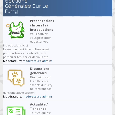
Sections
Générales Sur Le
Furry
Présentations
/ Intérêts /
Introductions
Vous pouvez
vous présenter
et poster vos
introductions ici :)
La section peut être utilisée aussi
pour partager vos intérêts, vos
particularités, parler de vous etc..
Modérateurs:
modérateurs
,
admins
Discussions
générales
Discussions sur
les différents
aspects du furry
ne rentrant pas
dans une autre section.
Modérateurs:
modérateurs
,
admins
Actualite /
Tendance
Tout ce qui est