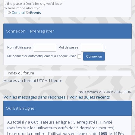
is the place :) Don't be shy we'd love
to hear more about you
—
General
,
Events
Connexion
•
M’enregistrer
Nom d’utilisateur:
Mot de passe:
|
Me connecter automatiquement à chaque visite
Index du forum
Heures au format UTC + 1 heure
Nous sommes le 07 Août 2026, 19:16
Voir les messages sans réponses
|
Voir les sujets récents
Qui Est En Ligne
Au total il y a
6
utilisateurs en ligne :: 5 enregistrés, 1 invité
(basées sur les utilisateurs actifs des 5 dernières minutes)
Le record du nombre d’utilisateurs en ligne est de
1093
, le 14 Fév