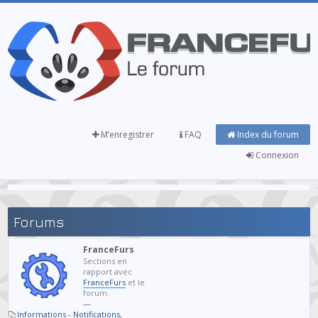
M’enregistrer
FAQ
Index du forum
Connexion
Forums
FranceFurs
Sections en
rapport avec
FranceFurs
et le
forum.
—
Informations - Notifications
,