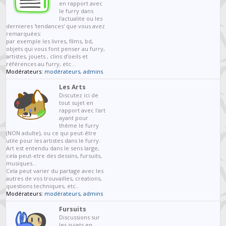
en rapport avec
le furry dans
l'actualite ou les
dernieres 'tendances' que vous avez
remarquées:
par exemple les livres, films, bd,
objets qui vous font penser au furry,
artistes, jouets , clins d'oeils et
références au furry, etc...
Modérateurs:
modérateurs
,
admins
Les Arts
Discutez ici de
tout sujet en
rapport avec l'art
ayant pour
thème le furry
(NON adulte), ou ce qui peut-être
utile pour les artistes dans le furry.
Art est entendu dans le sens large,
cela peut-etre des dessins, fursuits,
musiques...
Cela peut varier du partage avec les
autres de vos trouvailles, creations,
questions techniques, etc..
Modérateurs:
modérateurs
,
admins
Fursuits
Discussions sur
les sujets en