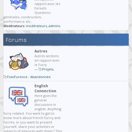
rapport avec les
fursuits.
Questions
générales, construction,
performance etc..
Modérateurs:
modérateurs
,
admins
Forums
Autres
Autres sections
en rapport avec
le Furry
—
Projets
,
FranFurence - Abandonnée
English
Connection
Here goes the
general
discussions in
english. Anything
furry related. You want to get to
know more about french furrry and
furries, or you want to present
yourself, share your activities or
subjects of interests with them ? This