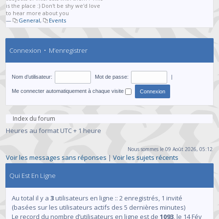
is the place :) Don't be shy we'd love
to hear more about you
—
General
,
Events
Connexion
•
M’enregistrer
Nom d’utilisateur:
Mot de passe:
|
Me connecter automatiquement à chaque visite
Index du forum
Heures au format UTC + 1 heure
Nous sommes le 09 Août 2026, 05:12
Voir les messages sans réponses
|
Voir les sujets récents
Qui Est En Ligne
Au total il y a
3
utilisateurs en ligne :: 2 enregistrés, 1 invité
(basées sur les utilisateurs actifs des 5 dernières minutes)
Le record du nombre d’utilisateurs en ligne est de
1093
, le 14 Fév