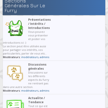
Sections
Générales Sur Le
Furry
Présentations
/ Intérêts /
Introductions
Vous pouvez
vous présenter
et poster vos
introductions ici :)
La section peut être utilisée aussi
pour partager vos intérêts, vos
particularités, parler de vous etc..
Modérateurs:
modérateurs
,
admins
Discussions
générales
Discussions sur
les différents
aspects du furry
ne rentrant pas
dans une autre section.
Modérateurs:
modérateurs
,
admins
Actualite /
Tendance
Tout ce qui est