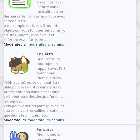
en rapport avec
le furry dans
l'actualite ou les
dernieres 'tendances' que vous avez
remarquées:
par exemple les livres, films, bd,
objets qui vous font penser au furry,
artistes, jouets , clins d'oeils et
références au furry, etc...
Modérateurs:
modérateurs
,
admins
Les Arts
Discutez ici de
tout sujet en
rapport avec l'art
ayant pour
thème le furry
(NON adulte), ou ce qui peut-être
utile pour les artistes dans le furry.
Art est entendu dans le sens large,
cela peut-etre des dessins, fursuits,
musiques...
Cela peut varier du partage avec les
autres de vos trouvailles, creations,
questions techniques, etc..
Modérateurs:
modérateurs
,
admins
Fursuits
Discussions sur
les sujets en