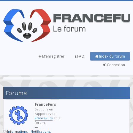
M’enregistrer
FAQ
Index du forum
Connexion
Forums
FranceFurs
Sections en
rapport avec
FranceFurs
et le
forum.
—
Informations - Notifications
,