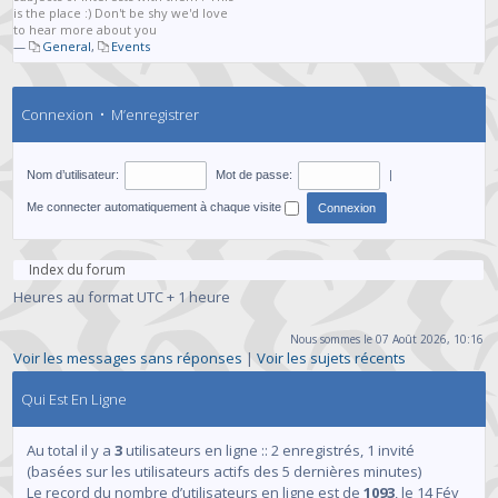
is the place :) Don't be shy we'd love
to hear more about you
—
General
,
Events
Connexion
•
M’enregistrer
Nom d’utilisateur:
Mot de passe:
|
Me connecter automatiquement à chaque visite
Index du forum
Heures au format UTC + 1 heure
Nous sommes le 07 Août 2026, 10:16
Voir les messages sans réponses
|
Voir les sujets récents
Qui Est En Ligne
Au total il y a
3
utilisateurs en ligne :: 2 enregistrés, 1 invité
(basées sur les utilisateurs actifs des 5 dernières minutes)
Le record du nombre d’utilisateurs en ligne est de
1093
, le 14 Fév