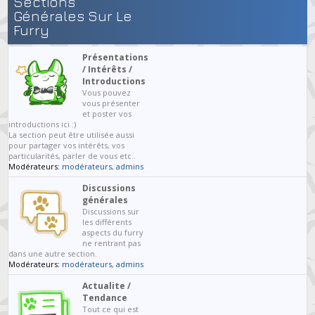
Sections
Générales Sur Le
Furry
Présentations
/ Intérêts /
Introductions
Vous pouvez
vous présenter
et poster vos
introductions ici :)
La section peut être utilisée aussi
pour partager vos intérêts, vos
particularités, parler de vous etc..
Modérateurs:
modérateurs
,
admins
Discussions
générales
Discussions sur
les différents
aspects du furry
ne rentrant pas
dans une autre section.
Modérateurs:
modérateurs
,
admins
Actualite /
Tendance
Tout ce qui est