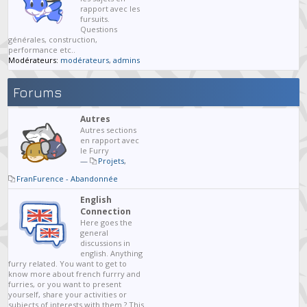
rapport avec les
fursuits.
Questions
générales, construction,
performance etc..
Modérateurs:
modérateurs
,
admins
Forums
Autres
Autres sections
en rapport avec
le Furry
—
Projets
,
FranFurence - Abandonnée
English
Connection
Here goes the
general
discussions in
english. Anything
furry related. You want to get to
know more about french furrry and
furries, or you want to present
yourself, share your activities or
subjects of interests with them ? This