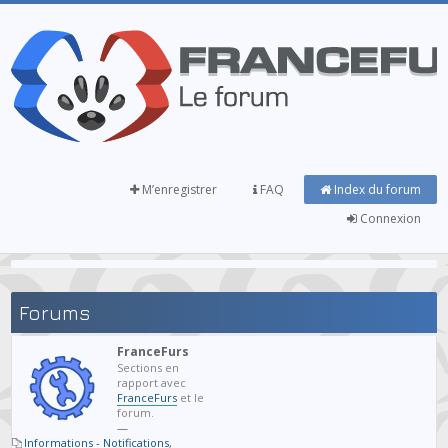
M’enregistrer
FAQ
Index du forum
Connexion
Forums
FranceFurs
Sections en
rapport avec
FranceFurs
et le
forum.
—
Informations - Notifications
,