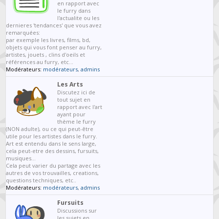
en rapport avec
le furry dans
l'actualite ou les
dernieres 'tendances' que vous avez
remarquées:
par exemple les livres, films, bd,
objets qui vous font penser au furry,
artistes, jouets , clins d'oeils et
références au furry, etc...
Modérateurs:
modérateurs
,
admins
Les Arts
Discutez ici de
tout sujet en
rapport avec l'art
ayant pour
thème le furry
(NON adulte), ou ce qui peut-être
utile pour les artistes dans le furry.
Art est entendu dans le sens large,
cela peut-etre des dessins, fursuits,
musiques...
Cela peut varier du partage avec les
autres de vos trouvailles, creations,
questions techniques, etc..
Modérateurs:
modérateurs
,
admins
Fursuits
Discussions sur
les sujets en