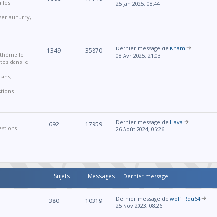
u les
25 Jan 2025, 08:44
ser au furry,
Dernier message de
Kham
1349
35870
r thème le
08 Avr 2025, 21:03
stes dans le
sins,
stions
Dernier message de
Hava
692
17959
estions
26 Août 2024, 06:26
Sujets
Messages
Dernier message
Dernier message de
wolfFRdu64
380
10319
25 Nov 2023, 08:26