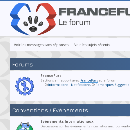
Voir les messages sans réponses
-
Voir les sujets récents
Forums
FranceFurs
Sections en rapport avec
FranceFurs
et le forum.
—
Informations - Notifications
,
Remarques-Suggestio
Conventions / Evènements
Evènements Internationaux
Discussions sur les évènements internationaux, conventi