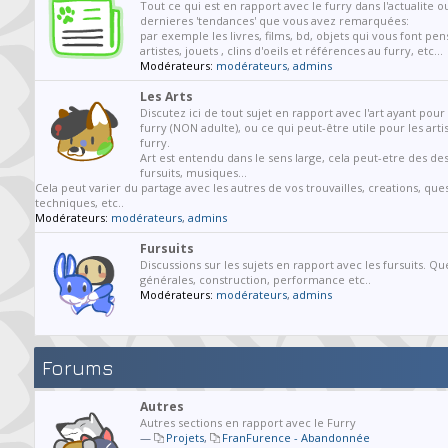
Tout ce qui est en rapport avec le furry dans l'actualite o
dernieres 'tendances' que vous avez remarquées:
par exemple les livres, films, bd, objets qui vous font pen
artistes, jouets , clins d'oeils et références au furry, etc...
Modérateurs:
modérateurs
,
admins
Les Arts
Discutez ici de tout sujet en rapport avec l'art ayant pou
furry (NON adulte), ou ce qui peut-être utile pour les arti
furry.
Art est entendu dans le sens large, cela peut-etre des des
fursuits, musiques...
Cela peut varier du partage avec les autres de vos trouvailles, creations, que
techniques, etc..
Modérateurs:
modérateurs
,
admins
Fursuits
Discussions sur les sujets en rapport avec les fursuits. Qu
générales, construction, performance etc..
Modérateurs:
modérateurs
,
admins
Forums
Autres
Autres sections en rapport avec le Furry
—
Projets
,
FranFurence - Abandonnée