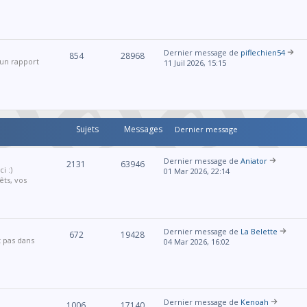
Dernier message de
piflechien54
854
28968
 un rapport
11 Juil 2026, 15:15
Sujets
Messages
Dernier message
Dernier message de
Aniator
2131
63946
i :)
01 Mar 2026, 22:14
êts, vos
Dernier message de
La Belette
672
19428
t pas dans
04 Mar 2026, 16:02
Dernier message de
Kenoah
1006
17140