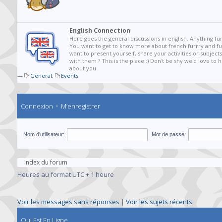
English Connection
Here goes the general discussions in english. Anything fur
You want to get to know more about french furrry and fur
want to present yourself, share your activities or subjects
with them ? This is the place :) Don't be shy we'd love to
about you
—
General
,
Events
Connexion
•
M’enregistrer
Nom d’utilisateur:
Mot de passe:
Index du forum
Heures au format UTC + 1 heure
Voir les messages sans réponses
|
Voir les sujets récents
Qui Est En Ligne