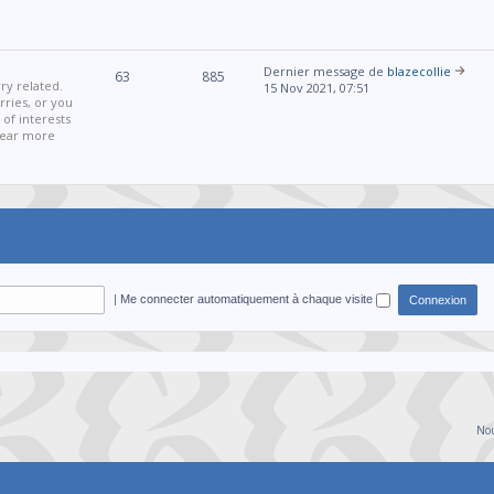
Dernier message de
blazecollie
63
885
ry related.
15 Nov 2021, 07:51
ries, or you
 of interests
 hear more
|
Me connecter automatiquement à chaque visite
Nou