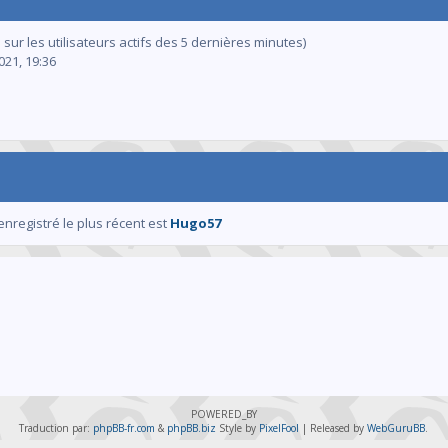
s sur les utilisateurs actifs des 5 dernières minutes)
2021, 19:36
enregistré le plus récent est
Hugo57
POWERED_BY
Traduction par:
phpBB-fr.com
&
phpBB.biz
Style by
PixelFool
| Released by
WebGuruBB
.