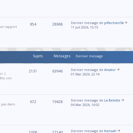
Dernier message de
piflechien54
854
28968
 un rapport
11 Juil 2026, 15:15
Sujets
Messages
Dernier message
Dernier message de
Aniator
2131
63946
i :)
01 Mar 2026, 22:14
êts, vos
Dernier message de
La Belette
672
19428
t pas dans
04 Mar 2026, 16:02
Dernier message de
Kenoah
1006
17140