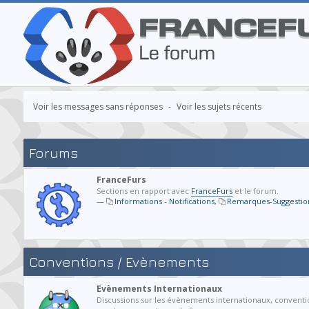
Voir les messages sans réponses
-
Voir les sujets récents
Forums
FranceFurs
Sections en rapport avec
FranceFurs
et le forum.
—
Informations - Notifications
,
Remarques-Suggestio
Conventions / Evènements
Evènements Internationaux
Discussions sur les évènements internationaux, conventi