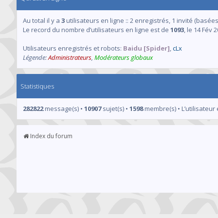
Au total il y a
3
utilisateurs en ligne :: 2 enregistrés, 1 invité (basée
Le record du nombre d’utilisateurs en ligne est de
1093
, le 14 Fév 
Utilisateurs enregistrés et robots:
Baidu [Spider]
,
cLx
Légende:
Administrateurs
,
Modérateurs globaux
Statistiques
282822
message(s) •
10907
sujet(s) •
1598
membre(s) • L’utilisateur 
Index du forum