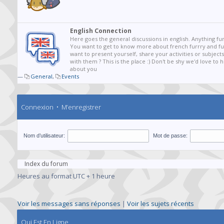
English Connection
Here goes the general discussions in english. Anything fur
You want to get to know more about french furrry and fur
want to present yourself, share your activities or subjects
with them ? This is the place :) Don't be shy we'd love to
about you
—
General
,
Events
Connexion
•
M’enregistrer
Nom d’utilisateur:
Mot de passe:
Index du forum
Heures au format UTC + 1 heure
Voir les messages sans réponses
|
Voir les sujets récents
Qui Est En Ligne