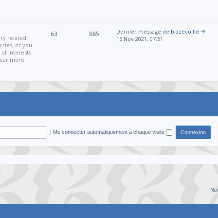
Dernier message de
blazecollie
63
885
ry related.
15 Nov 2021, 07:51
ries, or you
 of interests
 hear more
|
Me connecter automatiquement à chaque visite
Nou