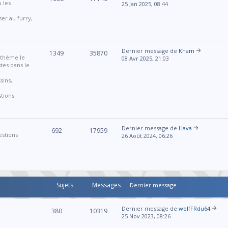
u les
25 Jan 2025, 08:44
ser au furry,
Dernier message de
Kham
1349
35870
r thème le
08 Avr 2025, 21:03
stes dans le
sins,
stions
Dernier message de
Hava
692
17959
estions
26 Août 2024, 06:26
Sujets
Messages
Dernier message
Dernier message de
wolfFRdu64
380
10319
25 Nov 2023, 08:26