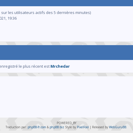
s sur les utilisateurs actifs des 5 dernières minutes)
2021, 19:36
enregistré le plus récent est
Mrchedar
POWERED_BY
Traduction par:
phpBB-fr.com
&
phpBB.biz
Style by
PixelFool
| Released by
WebGuruBB
.