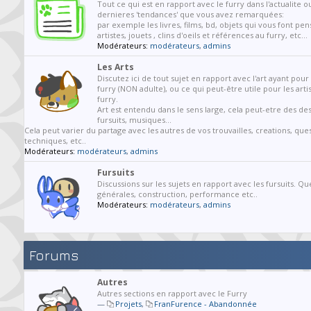
Tout ce qui est en rapport avec le furry dans l'actualite o
dernieres 'tendances' que vous avez remarquées:
par exemple les livres, films, bd, objets qui vous font pen
artistes, jouets , clins d'oeils et références au furry, etc...
Modérateurs:
modérateurs
,
admins
Les Arts
Discutez ici de tout sujet en rapport avec l'art ayant pou
furry (NON adulte), ou ce qui peut-être utile pour les arti
furry.
Art est entendu dans le sens large, cela peut-etre des des
fursuits, musiques...
Cela peut varier du partage avec les autres de vos trouvailles, creations, que
techniques, etc..
Modérateurs:
modérateurs
,
admins
Fursuits
Discussions sur les sujets en rapport avec les fursuits. Qu
générales, construction, performance etc..
Modérateurs:
modérateurs
,
admins
Forums
Autres
Autres sections en rapport avec le Furry
—
Projets
,
FranFurence - Abandonnée