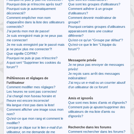
Pourquoi dois-je m’inscrire après tout?
Que sont les groupes d’utilisateurs?
Pourquoi suis-je automatiquement
Comment adhérer à un groupe
déconnecté?
d’utilisateurs?
Comment empêcher mon nom
Comment devenir modérateur de
d’apparaître dans la liste des utilisateurs
groupe?
connectés?
Pourquoi certains groupes d’utilisateurs
J’ai perdu mon mot de passe!
apparaissent dans une couleur
Je suis enregistré mais je ne peux pas
différente?
me connecter!
Qu’est-ce qu’un “Groupe par défaut”?
Je me suis enregistré par le passé mais
Qu’est-ce que le lien “L’équipe du
je ne peux plus me connecter?!
forum”?
Que signifie COPPA?
Pourquoi ne puis-je pas m’inscrire?
Messagerie privée
A quoi sert “Supprimer les cookies du
Je ne peux pas envoyer de messages
forum”?
privés!
Je reçois sans arrêt des messages
Préférences et réglages de
indésirables!
l’utilisateur
J’ai reçu un e-mail ou un courrier abusif
Comment modifier mes réglages?
d’un utilisateur de ce forum!
Les heures ne sont pas correctes!
J’ai changé mon fuseau horaire et
Amis et ignorés
l’heure est encore incorrecte!
Que sont mes listes d’amis et d’ignorés?
Ma langue n’est pas dans la liste!
Comment puis-je ajouter/supprimer des
Comment afficher une image sous mon
utilisateurs de ma liste d’amis ou
nom?
d’ignorés?
Qu’est-ce que mon rang et comment le
modifier?
Recherche dans les forums
Lorsque je clique sur le lien
e-mail
d’un
Comment rechercher dans les forums?
utilisateur, on me demande de me