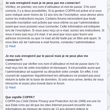
Je suis enregistré mais je ne peux pas me connecter!
Vérifiez, en premier, vos nom d’utilisateur et mot de passe. S’ils sont
corrects, il y a deux possibilités. Si la gestion COPPA est active et si vous
avez indiqué avoir moins de 13 ans lors de l’inscription, vous devrez alors
suivre les instructions reçues. Certains forums nécessitent que toute
nouvelle inscription soit activée par vous-même ou par l’administrateur
avant que vous puissiez vous connecter. Cette information est indiquée
lors de l’inscription. Si vous avez reçu un e-mail, suivez ses instructions. Si
vous n’avez pas reçu d’e-mail, il se peut que vous ayez fourni une
adresse incorrecte ou que l’e-mail ait été traité par un filtre anti-spam. Si
vous êtes sûr de l’adresse e-mail fournie, contactez l’administrateur.
Haut
Je me suis enregistré par le passé mais je ne peux plus me
connecter?!
Commencez par vérifier vos nom d’utilisateur et mot de passe dans l’e-
mail reçu lors de votre inscription et réessayez. Il est possible aussi que
l’administrateur ait supprimé ou désactivé votre compte. En effet, il est
courant de supprimer régulièrement les utilisateurs ne postant pas pour
réduire la taille de la base de données. Si cela vous arrive, tentez de vous
réinscrire et soyez plus investi dans le forum.
Haut
Que signifie COPPA?
COPPA (ou
Child Online Privacy and Protection Act
de 1998) est une loi
aux Etats-Unis qui dit que les sites Internet pouvant recueillir des
informations de mineurs de moins de 13 ans doivent obtenir le