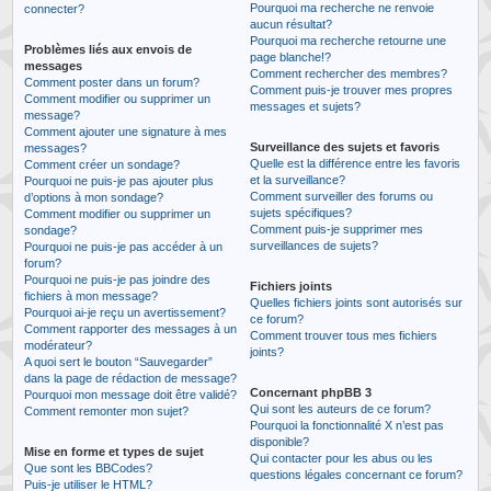
Pourquoi ma recherche ne renvoie
connecter?
aucun résultat?
Pourquoi ma recherche retourne une
Problèmes liés aux envois de
page blanche!?
messages
Comment rechercher des membres?
Comment poster dans un forum?
Comment puis-je trouver mes propres
Comment modifier ou supprimer un
messages et sujets?
message?
Comment ajouter une signature à mes
Surveillance des sujets et favoris
messages?
Quelle est la différence entre les favoris
Comment créer un sondage?
et la surveillance?
Pourquoi ne puis-je pas ajouter plus
Comment surveiller des forums ou
d’options à mon sondage?
sujets spécifiques?
Comment modifier ou supprimer un
Comment puis-je supprimer mes
sondage?
surveillances de sujets?
Pourquoi ne puis-je pas accéder à un
forum?
Pourquoi ne puis-je pas joindre des
Fichiers joints
fichiers à mon message?
Quelles fichiers joints sont autorisés sur
Pourquoi ai-je reçu un avertissement?
ce forum?
Comment rapporter des messages à un
Comment trouver tous mes fichiers
modérateur?
joints?
A quoi sert le bouton “Sauvegarder”
dans la page de rédaction de message?
Concernant phpBB 3
Pourquoi mon message doit être validé?
Qui sont les auteurs de ce forum?
Comment remonter mon sujet?
Pourquoi la fonctionnalité X n’est pas
disponible?
Mise en forme et types de sujet
Qui contacter pour les abus ou les
Que sont les BBCodes?
questions légales concernant ce forum?
Puis-je utiliser le HTML?