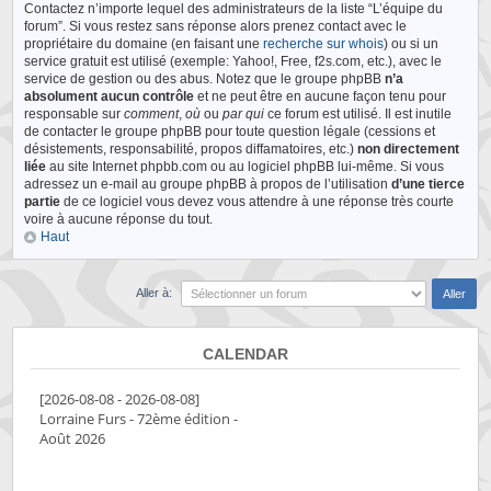
Contactez n’importe lequel des administrateurs de la liste “L’équipe du
forum”. Si vous restez sans réponse alors prenez contact avec le
propriétaire du domaine (en faisant une
recherche sur whois
) ou si un
service gratuit est utilisé (exemple: Yahoo!, Free, f2s.com, etc.), avec le
service de gestion ou des abus. Notez que le groupe phpBB
n’a
absolument aucun contrôle
et ne peut être en aucune façon tenu pour
responsable sur
comment
,
où
ou
par qui
ce forum est utilisé. Il est inutile
de contacter le groupe phpBB pour toute question légale (cessions et
désistements, responsabilité, propos diffamatoires, etc.)
non directement
liée
au site Internet phpbb.com ou au logiciel phpBB lui-même. Si vous
adressez un e-mail au groupe phpBB à propos de l’utilisation
d’une tierce
partie
de ce logiciel vous devez vous attendre à une réponse très courte
voire à aucune réponse du tout.
Haut
Aller à:
CALENDAR