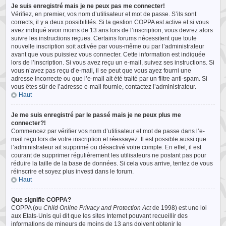
Je suis enregistré mais je ne peux pas me connecter!
Vérifiez, en premier, vos nom d’utilisateur et mot de passe. S’ils sont
corrects, il y a deux possibilités. Si la gestion COPPA est active et si vous
avez indiqué avoir moins de 13 ans lors de l’inscription, vous devrez alors
suivre les instructions reçues. Certains forums nécessitent que toute
nouvelle inscription soit activée par vous-même ou par l’administrateur
avant que vous puissiez vous connecter. Cette information est indiquée
lors de l’inscription. Si vous avez reçu un e-mail, suivez ses instructions. Si
vous n’avez pas reçu d’e-mail, il se peut que vous ayez fourni une
adresse incorrecte ou que l’e-mail ait été traité par un filtre anti-spam. Si
vous êtes sûr de l’adresse e-mail fournie, contactez l’administrateur.
Haut
Je me suis enregistré par le passé mais je ne peux plus me
connecter?!
Commencez par vérifier vos nom d’utilisateur et mot de passe dans l’e-
mail reçu lors de votre inscription et réessayez. Il est possible aussi que
l’administrateur ait supprimé ou désactivé votre compte. En effet, il est
courant de supprimer régulièrement les utilisateurs ne postant pas pour
réduire la taille de la base de données. Si cela vous arrive, tentez de vous
réinscrire et soyez plus investi dans le forum.
Haut
Que signifie COPPA?
COPPA (ou
Child Online Privacy and Protection Act
de 1998) est une loi
aux Etats-Unis qui dit que les sites Internet pouvant recueillir des
informations de mineurs de moins de 13 ans doivent obtenir le