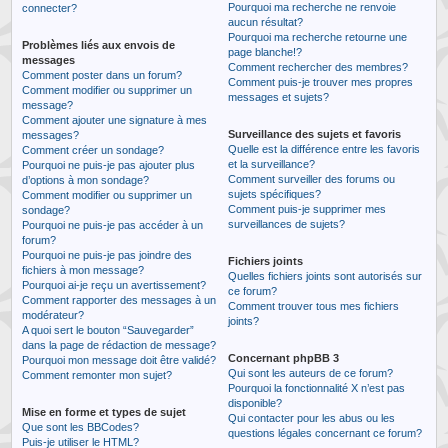
Pourquoi ma recherche ne renvoie
connecter?
aucun résultat?
Pourquoi ma recherche retourne une
Problèmes liés aux envois de
page blanche!?
messages
Comment rechercher des membres?
Comment poster dans un forum?
Comment puis-je trouver mes propres
Comment modifier ou supprimer un
messages et sujets?
message?
Comment ajouter une signature à mes
Surveillance des sujets et favoris
messages?
Quelle est la différence entre les favoris
Comment créer un sondage?
et la surveillance?
Pourquoi ne puis-je pas ajouter plus
Comment surveiller des forums ou
d’options à mon sondage?
sujets spécifiques?
Comment modifier ou supprimer un
Comment puis-je supprimer mes
sondage?
surveillances de sujets?
Pourquoi ne puis-je pas accéder à un
forum?
Pourquoi ne puis-je pas joindre des
Fichiers joints
fichiers à mon message?
Quelles fichiers joints sont autorisés sur
Pourquoi ai-je reçu un avertissement?
ce forum?
Comment rapporter des messages à un
Comment trouver tous mes fichiers
modérateur?
joints?
A quoi sert le bouton “Sauvegarder”
dans la page de rédaction de message?
Concernant phpBB 3
Pourquoi mon message doit être validé?
Qui sont les auteurs de ce forum?
Comment remonter mon sujet?
Pourquoi la fonctionnalité X n’est pas
disponible?
Mise en forme et types de sujet
Qui contacter pour les abus ou les
Que sont les BBCodes?
questions légales concernant ce forum?
Puis-je utiliser le HTML?