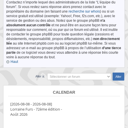
Contactez n’importe lequel des administrateurs de la liste “L’équipe du
forum”. Si vous restez sans réponse alors prenez contact avec le
propriétaire du domaine (en faisant une
recherche sur whois
) ou si un
service gratuit est utilisé (exemple: Yahoo!, Free, f2s.com, etc.), avec le
service de gestion ou des abus. Notez que le groupe phpBB
n’a
absolument aucun contrôle
et ne peut être en aucune façon tenu pour
responsable sur
comment
,
où
ou
par qui
ce forum est utilisé. Il est inutile
de contacter le groupe phpBB pour toute question légale (cessions et
désistements, responsabilité, propos diffamatoires, etc.)
non directement
liée
au site Internet phpbb.com ou au logiciel phpBB lui-même. Si vous
adressez un e-mail au groupe phpBB à propos de l’utilisation
d’une tierce
partie
de ce logiciel vous devez vous attendre à une réponse très courte
voire à aucune réponse du tout.
Haut
Aller à:
CALENDAR