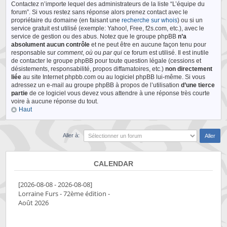
Contactez n’importe lequel des administrateurs de la liste “L’équipe du
forum”. Si vous restez sans réponse alors prenez contact avec le
propriétaire du domaine (en faisant une
recherche sur whois
) ou si un
service gratuit est utilisé (exemple: Yahoo!, Free, f2s.com, etc.), avec le
service de gestion ou des abus. Notez que le groupe phpBB
n’a
absolument aucun contrôle
et ne peut être en aucune façon tenu pour
responsable sur
comment
,
où
ou
par qui
ce forum est utilisé. Il est inutile
de contacter le groupe phpBB pour toute question légale (cessions et
désistements, responsabilité, propos diffamatoires, etc.)
non directement
liée
au site Internet phpbb.com ou au logiciel phpBB lui-même. Si vous
adressez un e-mail au groupe phpBB à propos de l’utilisation
d’une tierce
partie
de ce logiciel vous devez vous attendre à une réponse très courte
voire à aucune réponse du tout.
Haut
Aller à:
CALENDAR