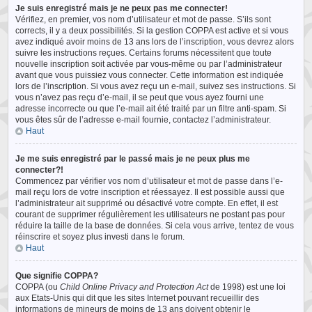
Je suis enregistré mais je ne peux pas me connecter!
Vérifiez, en premier, vos nom d’utilisateur et mot de passe. S’ils sont
corrects, il y a deux possibilités. Si la gestion COPPA est active et si vous
avez indiqué avoir moins de 13 ans lors de l’inscription, vous devrez alors
suivre les instructions reçues. Certains forums nécessitent que toute
nouvelle inscription soit activée par vous-même ou par l’administrateur
avant que vous puissiez vous connecter. Cette information est indiquée
lors de l’inscription. Si vous avez reçu un e-mail, suivez ses instructions. Si
vous n’avez pas reçu d’e-mail, il se peut que vous ayez fourni une
adresse incorrecte ou que l’e-mail ait été traité par un filtre anti-spam. Si
vous êtes sûr de l’adresse e-mail fournie, contactez l’administrateur.
Haut
Je me suis enregistré par le passé mais je ne peux plus me
connecter?!
Commencez par vérifier vos nom d’utilisateur et mot de passe dans l’e-
mail reçu lors de votre inscription et réessayez. Il est possible aussi que
l’administrateur ait supprimé ou désactivé votre compte. En effet, il est
courant de supprimer régulièrement les utilisateurs ne postant pas pour
réduire la taille de la base de données. Si cela vous arrive, tentez de vous
réinscrire et soyez plus investi dans le forum.
Haut
Que signifie COPPA?
COPPA (ou
Child Online Privacy and Protection Act
de 1998) est une loi
aux Etats-Unis qui dit que les sites Internet pouvant recueillir des
informations de mineurs de moins de 13 ans doivent obtenir le