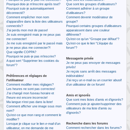
Pourquoi dois-je m’inscrire après tout?
Que sont les groupes d’utilisateurs?
Pourquoi suis-je automatiquement
Comment adhérer à un groupe
déconnecté?
d’utilisateurs?
Comment empêcher mon nom
Comment devenir modérateur de
d’apparaître dans la liste des utilisateurs
groupe?
connectés?
Pourquoi certains groupes d’utilisateurs
J’ai perdu mon mot de passe!
apparaissent dans une couleur
Je suis enregistré mais je ne peux pas
différente?
me connecter!
Qu’est-ce qu’un “Groupe par défaut”?
Je me suis enregistré par le passé mais
Qu’est-ce que le lien “L’équipe du
je ne peux plus me connecter?!
forum”?
Que signifie COPPA?
Pourquoi ne puis-je pas m’inscrire?
Messagerie privée
A quoi sert “Supprimer les cookies du
Je ne peux pas envoyer de messages
forum”?
privés!
Je reçois sans arrêt des messages
Préférences et réglages de
indésirables!
l’utilisateur
J’ai reçu un e-mail ou un courrier abusif
Comment modifier mes réglages?
d’un utilisateur de ce forum!
Les heures ne sont pas correctes!
J’ai changé mon fuseau horaire et
Amis et ignorés
l’heure est encore incorrecte!
Que sont mes listes d’amis et d’ignorés?
Ma langue n’est pas dans la liste!
Comment puis-je ajouter/supprimer des
Comment afficher une image sous mon
utilisateurs de ma liste d’amis ou
nom?
d’ignorés?
Qu’est-ce que mon rang et comment le
modifier?
Recherche dans les forums
Lorsque je clique sur le lien
e-mail
d’un
Comment rechercher dans les forums?
utilisateur, on me demande de me