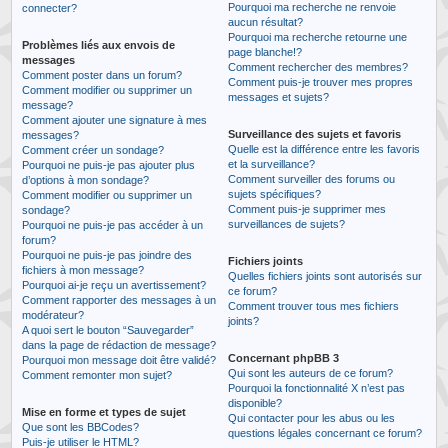
Pourquoi ma recherche ne renvoie
connecter?
aucun résultat?
Pourquoi ma recherche retourne une
Problèmes liés aux envois de
page blanche!?
messages
Comment rechercher des membres?
Comment poster dans un forum?
Comment puis-je trouver mes propres
Comment modifier ou supprimer un
messages et sujets?
message?
Comment ajouter une signature à mes
Surveillance des sujets et favoris
messages?
Quelle est la différence entre les favoris
Comment créer un sondage?
et la surveillance?
Pourquoi ne puis-je pas ajouter plus
Comment surveiller des forums ou
d’options à mon sondage?
sujets spécifiques?
Comment modifier ou supprimer un
Comment puis-je supprimer mes
sondage?
surveillances de sujets?
Pourquoi ne puis-je pas accéder à un
forum?
Pourquoi ne puis-je pas joindre des
Fichiers joints
fichiers à mon message?
Quelles fichiers joints sont autorisés sur
Pourquoi ai-je reçu un avertissement?
ce forum?
Comment rapporter des messages à un
Comment trouver tous mes fichiers
modérateur?
joints?
A quoi sert le bouton “Sauvegarder”
dans la page de rédaction de message?
Concernant phpBB 3
Pourquoi mon message doit être validé?
Qui sont les auteurs de ce forum?
Comment remonter mon sujet?
Pourquoi la fonctionnalité X n’est pas
disponible?
Mise en forme et types de sujet
Qui contacter pour les abus ou les
Que sont les BBCodes?
questions légales concernant ce forum?
Puis-je utiliser le HTML?