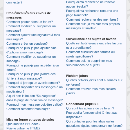
Pourquoi ma recherche ne renvoie
connecter?
aucun résultat?
Pourquoi ma recherche retourne une
Problèmes liés aux envois de
page blanche!?
messages
Comment rechercher des membres?
Comment poster dans un forum?
Comment puis-je trouver mes propres
Comment modifier ou supprimer un
messages et sujets?
message?
Comment ajouter une signature à mes
Surveillance des sujets et favoris
messages?
Quelle est la différence entre les favoris
Comment créer un sondage?
et la surveillance?
Pourquoi ne puis-je pas ajouter plus
Comment surveiller des forums ou
d’options à mon sondage?
sujets spécifiques?
Comment modifier ou supprimer un
Comment puis-je supprimer mes
sondage?
surveillances de sujets?
Pourquoi ne puis-je pas accéder à un
forum?
Pourquoi ne puis-je pas joindre des
Fichiers joints
fichiers à mon message?
Quelles fichiers joints sont autorisés sur
Pourquoi ai-je reçu un avertissement?
ce forum?
Comment rapporter des messages à un
Comment trouver tous mes fichiers
modérateur?
joints?
A quoi sert le bouton “Sauvegarder”
dans la page de rédaction de message?
Concernant phpBB 3
Pourquoi mon message doit être validé?
Qui sont les auteurs de ce forum?
Comment remonter mon sujet?
Pourquoi la fonctionnalité X n’est pas
disponible?
Mise en forme et types de sujet
Qui contacter pour les abus ou les
Que sont les BBCodes?
questions légales concernant ce forum?
Puis-je utiliser le HTML?