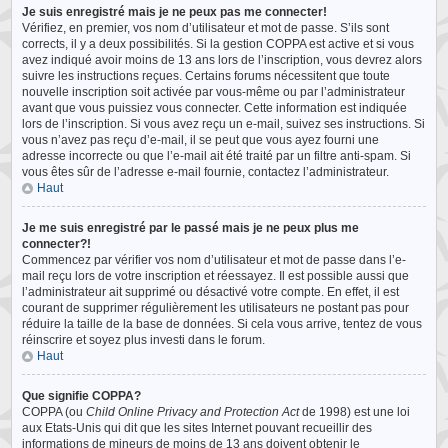
Je suis enregistré mais je ne peux pas me connecter!
Vérifiez, en premier, vos nom d’utilisateur et mot de passe. S’ils sont
corrects, il y a deux possibilités. Si la gestion COPPA est active et si vous
avez indiqué avoir moins de 13 ans lors de l’inscription, vous devrez alors
suivre les instructions reçues. Certains forums nécessitent que toute
nouvelle inscription soit activée par vous-même ou par l’administrateur
avant que vous puissiez vous connecter. Cette information est indiquée
lors de l’inscription. Si vous avez reçu un e-mail, suivez ses instructions. Si
vous n’avez pas reçu d’e-mail, il se peut que vous ayez fourni une
adresse incorrecte ou que l’e-mail ait été traité par un filtre anti-spam. Si
vous êtes sûr de l’adresse e-mail fournie, contactez l’administrateur.
Haut
Je me suis enregistré par le passé mais je ne peux plus me
connecter?!
Commencez par vérifier vos nom d’utilisateur et mot de passe dans l’e-
mail reçu lors de votre inscription et réessayez. Il est possible aussi que
l’administrateur ait supprimé ou désactivé votre compte. En effet, il est
courant de supprimer régulièrement les utilisateurs ne postant pas pour
réduire la taille de la base de données. Si cela vous arrive, tentez de vous
réinscrire et soyez plus investi dans le forum.
Haut
Que signifie COPPA?
COPPA (ou
Child Online Privacy and Protection Act
de 1998) est une loi
aux Etats-Unis qui dit que les sites Internet pouvant recueillir des
informations de mineurs de moins de 13 ans doivent obtenir le