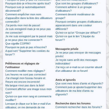
Pourquoi dois-je m’inscrire après tout?
Que sont les groupes d’utilisateurs?
Pourquoi suis-je automatiquement
Comment adhérer à un groupe
déconnecté?
d’utilisateurs?
Comment empêcher mon nom
Comment devenir modérateur de
d’apparaître dans la liste des utilisateurs
groupe?
connectés?
Pourquoi certains groupes d’utilisateurs
J’ai perdu mon mot de passe!
apparaissent dans une couleur
Je suis enregistré mais je ne peux pas
différente?
me connecter!
Qu’est-ce qu’un “Groupe par défaut”?
Je me suis enregistré par le passé mais
Qu’est-ce que le lien “L’équipe du
je ne peux plus me connecter?!
forum”?
Que signifie COPPA?
Pourquoi ne puis-je pas m’inscrire?
Messagerie privée
A quoi sert “Supprimer les cookies du
Je ne peux pas envoyer de messages
forum”?
privés!
Je reçois sans arrêt des messages
Préférences et réglages de
indésirables!
l’utilisateur
J’ai reçu un e-mail ou un courrier abusif
Comment modifier mes réglages?
d’un utilisateur de ce forum!
Les heures ne sont pas correctes!
J’ai changé mon fuseau horaire et
Amis et ignorés
l’heure est encore incorrecte!
Que sont mes listes d’amis et d’ignorés?
Ma langue n’est pas dans la liste!
Comment puis-je ajouter/supprimer des
Comment afficher une image sous mon
utilisateurs de ma liste d’amis ou
nom?
d’ignorés?
Qu’est-ce que mon rang et comment le
modifier?
Recherche dans les forums
Lorsque je clique sur le lien
e-mail
d’un
Comment rechercher dans les forums?
utilisateur, on me demande de me