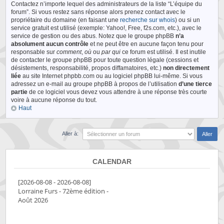
Contactez n’importe lequel des administrateurs de la liste “L’équipe du
forum”. Si vous restez sans réponse alors prenez contact avec le
propriétaire du domaine (en faisant une
recherche sur whois
) ou si un
service gratuit est utilisé (exemple: Yahoo!, Free, f2s.com, etc.), avec le
service de gestion ou des abus. Notez que le groupe phpBB
n’a
absolument aucun contrôle
et ne peut être en aucune façon tenu pour
responsable sur
comment
,
où
ou
par qui
ce forum est utilisé. Il est inutile
de contacter le groupe phpBB pour toute question légale (cessions et
désistements, responsabilité, propos diffamatoires, etc.)
non directement
liée
au site Internet phpbb.com ou au logiciel phpBB lui-même. Si vous
adressez un e-mail au groupe phpBB à propos de l’utilisation
d’une tierce
partie
de ce logiciel vous devez vous attendre à une réponse très courte
voire à aucune réponse du tout.
Haut
Aller à:
CALENDAR