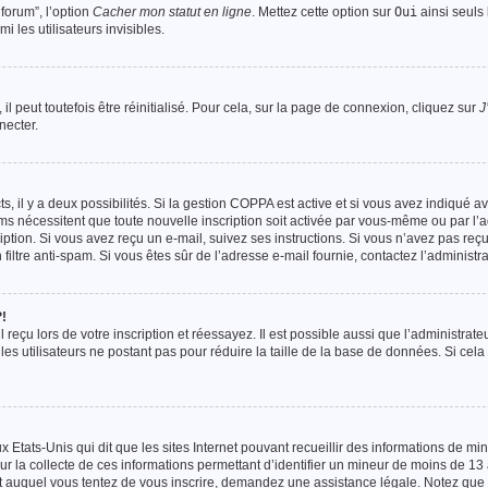
forum”, l’option
Cacher mon statut en ligne
. Mettez cette option sur
Oui
ainsi seuls 
 les utilisateurs invisibles.
 peut toutefois être réinitialisé. Pour cela, sur la page de connexion, cliquez sur
J
necter.
cts, il y a deux possibilités. Si la gestion COPPA est active et si vous avez indiqué 
orums nécessitent que toute nouvelle inscription soit activée par vous-même ou par l’
iption. Si vous avez reçu un e-mail, suivez ses instructions. Si vous n’avez pas reçu
 filtre anti-spam. Si vous êtes sûr de l’adresse e-mail fournie, contactez l’administra
!
reçu lors de votre inscription et réessayez. Il est possible aussi que l’administrate
les utilisateurs ne postant pas pour réduire la taille de la base de données. Si cela
x Etats-Unis qui dit que les sites Internet pouvant recueillir des informations de m
ur la collecte de ces informations permettant d’identifier un mineur de moins de 13 
net auquel vous tentez de vous inscrire, demandez une assistance légale. Notez que