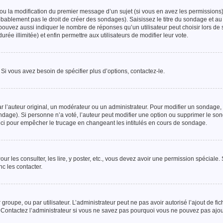
 ou la modification du premier message d’un sujet (si vous en avez les permissions),
bablement pas le droit de créer des sondages). Saisissez le titre du sondage et a
ouvez aussi indiquer le nombre de réponses qu’un utilisateur peut choisir lors de 
urée illimitée) et enfin permettre aux utilisateurs de modifier leur vote.
i vous avez besoin de spécifier plus d’options, contactez-le.
’auteur original, un modérateur ou un administrateur. Pour modifier un sondage, 
ndage). Si personne n’a voté, l’auteur peut modifier une option ou supprimer le so
eci pour empêcher le trucage en changeant les intitulés en cours de sondage.
ur les consulter, les lire, y poster, etc., vous devez avoir une permission spéciale
c les contacter.
 groupe, ou par utilisateur. L’administrateur peut ne pas avoir autorisé l’ajout de fic
Contactez l’administrateur si vous ne savez pas pourquoi vous ne pouvez pas ajoute