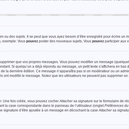
 ou des sujets. Il se peut que vous ayez besoin d’être enregistré pour écrire un 
ts, exemple: Vous
pouvez
poster des nouveaux sujets, Vous
pouvez
participer aux v
u supprimer que vos propres messages. Vous pouvez modifier un message (quelquef
ant. Si quelqu’un a déjà répondu au message, un petit texte s’affichera en bas 
ure de la dernière édition. Ce message n’apparaîtra pas si un modérateur ou un admin
’ils ont modifié le message. Notez que les utilisateurs ne peuvent pas supprimer u
ur. Une fois créée, vous pouvez cocher
Attacher sa signature
sur le formulaire de r
ant la case correspondante dans le panneau de l’utilisateur (onglet
Préférences du 
une signature d’être ajoutée à un message en décochant la case
Attacher sa signatu