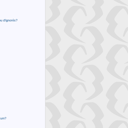
ou d’ignorés?
orum?