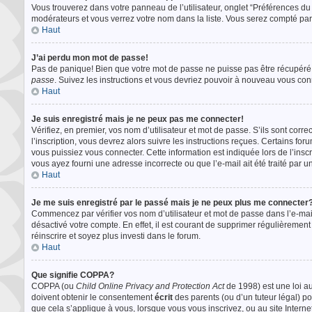
Vous trouverez dans votre panneau de l’utilisateur, onglet “Préférences du 
modérateurs et vous verrez votre nom dans la liste. Vous serez compté parmi
Haut
J’ai perdu mon mot de passe!
Pas de panique! Bien que votre mot de passe ne puisse pas être récupéré, il
passe
. Suivez les instructions et vous devriez pouvoir à nouveau vous con
Haut
Je suis enregistré mais je ne peux pas me connecter!
Vérifiez, en premier, vos nom d’utilisateur et mot de passe. S’ils sont corre
l’inscription, vous devrez alors suivre les instructions reçues. Certains f
vous puissiez vous connecter. Cette information est indiquée lors de l’inscr
vous ayez fourni une adresse incorrecte ou que l’e-mail ait été traité par un
Haut
Je me suis enregistré par le passé mais je ne peux plus me connecter?
Commencez par vérifier vos nom d’utilisateur et mot de passe dans l’e-mail 
désactivé votre compte. En effet, il est courant de supprimer régulièrement 
réinscrire et soyez plus investi dans le forum.
Haut
Que signifie COPPA?
COPPA (ou
Child Online Privacy and Protection Act
de 1998) est une loi au
doivent obtenir le consentement
écrit
des parents (ou d’un tuteur légal) po
que cela s’applique à vous, lorsque vous vous inscrivez, ou au site Inter