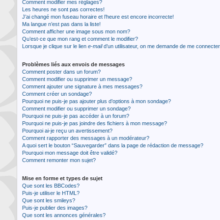
Comment modifier mes réglages?
Les heures ne sont pas correctes!
J’ai changé mon fuseau horaire et l’heure est encore incorrecte!
Ma langue n’est pas dans la liste!
Comment afficher une image sous mon nom?
Qu’est-ce que mon rang et comment le modifier?
Lorsque je clique sur le lien
e-mail
d’un utilisateur, on me demande de me connecte
Problèmes liés aux envois de messages
Comment poster dans un forum?
Comment modifier ou supprimer un message?
Comment ajouter une signature à mes messages?
Comment créer un sondage?
Pourquoi ne puis-je pas ajouter plus d’options à mon sondage?
Comment modifier ou supprimer un sondage?
Pourquoi ne puis-je pas accéder à un forum?
Pourquoi ne puis-je pas joindre des fichiers à mon message?
Pourquoi ai-je reçu un avertissement?
Comment rapporter des messages à un modérateur?
A quoi sert le bouton “Sauvegarder” dans la page de rédaction de message?
Pourquoi mon message doit être validé?
Comment remonter mon sujet?
Mise en forme et types de sujet
Que sont les BBCodes?
Puis-je utiliser le HTML?
Que sont les smileys?
Puis-je publier des images?
Que sont les annonces générales?