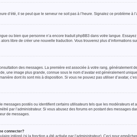
ure d’été, il se peut que le serveur ne soit pas à l’heure. Signalez ce problème à l’
re langue ou bien que personne n’a encore traduit phpBB3 dans votre langue. Essay
tes alors libre de créer une nouvelle traduction. Vous trouverez plus d’informations s
consultation des messages. La première est associée à votre rang, généralement de
onde, une image plus grande, connue sous le nom d’avatar est généralement uniqu
a manière dont ils sont mis à disposition. Si vous ne pouvez pas utiliser d’avatar, c’e
e messages postés ou identifient certains utilisateurs tels que les modérateurs et 
ramétré par l’administrateur. Si vous abusez des forums en postant des messages da
pteur de messages.
 me connecter?
ulaire intégré (si la fonction a été activée par l’administrateur). Ceci pour empêche