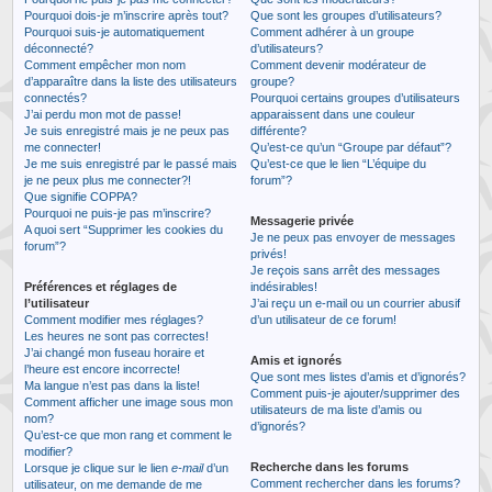
Pourquoi dois-je m’inscrire après tout?
Que sont les groupes d’utilisateurs?
Pourquoi suis-je automatiquement
Comment adhérer à un groupe
déconnecté?
d’utilisateurs?
Comment empêcher mon nom
Comment devenir modérateur de
d’apparaître dans la liste des utilisateurs
groupe?
connectés?
Pourquoi certains groupes d’utilisateurs
J’ai perdu mon mot de passe!
apparaissent dans une couleur
Je suis enregistré mais je ne peux pas
différente?
me connecter!
Qu’est-ce qu’un “Groupe par défaut”?
Je me suis enregistré par le passé mais
Qu’est-ce que le lien “L’équipe du
je ne peux plus me connecter?!
forum”?
Que signifie COPPA?
Pourquoi ne puis-je pas m’inscrire?
Messagerie privée
A quoi sert “Supprimer les cookies du
Je ne peux pas envoyer de messages
forum”?
privés!
Je reçois sans arrêt des messages
Préférences et réglages de
indésirables!
l’utilisateur
J’ai reçu un e-mail ou un courrier abusif
Comment modifier mes réglages?
d’un utilisateur de ce forum!
Les heures ne sont pas correctes!
J’ai changé mon fuseau horaire et
Amis et ignorés
l’heure est encore incorrecte!
Que sont mes listes d’amis et d’ignorés?
Ma langue n’est pas dans la liste!
Comment puis-je ajouter/supprimer des
Comment afficher une image sous mon
utilisateurs de ma liste d’amis ou
nom?
d’ignorés?
Qu’est-ce que mon rang et comment le
modifier?
Recherche dans les forums
Lorsque je clique sur le lien
e-mail
d’un
Comment rechercher dans les forums?
utilisateur, on me demande de me