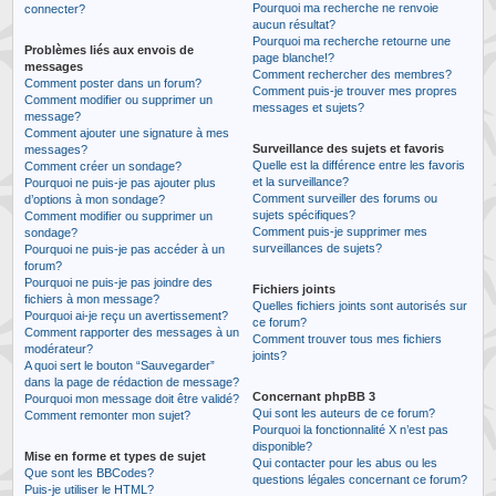
Pourquoi ma recherche ne renvoie
connecter?
aucun résultat?
Pourquoi ma recherche retourne une
Problèmes liés aux envois de
page blanche!?
messages
Comment rechercher des membres?
Comment poster dans un forum?
Comment puis-je trouver mes propres
Comment modifier ou supprimer un
messages et sujets?
message?
Comment ajouter une signature à mes
Surveillance des sujets et favoris
messages?
Quelle est la différence entre les favoris
Comment créer un sondage?
et la surveillance?
Pourquoi ne puis-je pas ajouter plus
Comment surveiller des forums ou
d’options à mon sondage?
sujets spécifiques?
Comment modifier ou supprimer un
Comment puis-je supprimer mes
sondage?
surveillances de sujets?
Pourquoi ne puis-je pas accéder à un
forum?
Pourquoi ne puis-je pas joindre des
Fichiers joints
fichiers à mon message?
Quelles fichiers joints sont autorisés sur
Pourquoi ai-je reçu un avertissement?
ce forum?
Comment rapporter des messages à un
Comment trouver tous mes fichiers
modérateur?
joints?
A quoi sert le bouton “Sauvegarder”
dans la page de rédaction de message?
Concernant phpBB 3
Pourquoi mon message doit être validé?
Qui sont les auteurs de ce forum?
Comment remonter mon sujet?
Pourquoi la fonctionnalité X n’est pas
disponible?
Mise en forme et types de sujet
Qui contacter pour les abus ou les
Que sont les BBCodes?
questions légales concernant ce forum?
Puis-je utiliser le HTML?