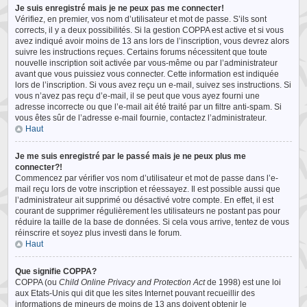
Je suis enregistré mais je ne peux pas me connecter!
Vérifiez, en premier, vos nom d’utilisateur et mot de passe. S’ils sont
corrects, il y a deux possibilités. Si la gestion COPPA est active et si vous
avez indiqué avoir moins de 13 ans lors de l’inscription, vous devrez alors
suivre les instructions reçues. Certains forums nécessitent que toute
nouvelle inscription soit activée par vous-même ou par l’administrateur
avant que vous puissiez vous connecter. Cette information est indiquée
lors de l’inscription. Si vous avez reçu un e-mail, suivez ses instructions. Si
vous n’avez pas reçu d’e-mail, il se peut que vous ayez fourni une
adresse incorrecte ou que l’e-mail ait été traité par un filtre anti-spam. Si
vous êtes sûr de l’adresse e-mail fournie, contactez l’administrateur.
Haut
Je me suis enregistré par le passé mais je ne peux plus me
connecter?!
Commencez par vérifier vos nom d’utilisateur et mot de passe dans l’e-
mail reçu lors de votre inscription et réessayez. Il est possible aussi que
l’administrateur ait supprimé ou désactivé votre compte. En effet, il est
courant de supprimer régulièrement les utilisateurs ne postant pas pour
réduire la taille de la base de données. Si cela vous arrive, tentez de vous
réinscrire et soyez plus investi dans le forum.
Haut
Que signifie COPPA?
COPPA (ou
Child Online Privacy and Protection Act
de 1998) est une loi
aux Etats-Unis qui dit que les sites Internet pouvant recueillir des
informations de mineurs de moins de 13 ans doivent obtenir le