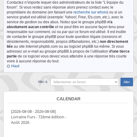
Contactez n’importe lequel des administrateurs de la liste “L’équipe du
forum”. Si vous restez sans réponse alors prenez contact avec le
propriétaire du domaine (en faisant une
recherche sur whois
) ou si un
service gratuit est utilisé (exemple: Yahoo!, Free, f2s.com, etc.), avec le
service de gestion ou des abus. Notez que le groupe phpBB
n’a
absolument aucun contrôle
et ne peut être en aucune façon tenu pour
responsable sur
comment
,
où
ou
par qui
ce forum est utilisé. Il est inutile
de contacter le groupe phpBB pour toute question légale (cessions et
désistements, responsabilité, propos diffamatoires, etc.)
non directement
liée
au site Internet phpbb.com ou au logiciel phpBB lui-même. Si vous
adressez un e-mail au groupe phpBB à propos de l’utilisation
d’une tierce
partie
de ce logiciel vous devez vous attendre à une réponse très courte
voire à aucune réponse du tout.
Haut
Aller à:
CALENDAR