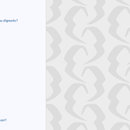
ou d’ignorés?
orum?