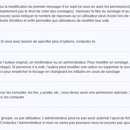
 ou la modification du premier message d’un sujet (si vous en avez les permissions),
bablement pas le droit de créer des sondages). Saisissez le titre du sondage et a
ouvez aussi indiquer le nombre de réponses qu’un utilisateur peut choisir lors de 
urée illimitée) et enfin permettre aux utilisateurs de modifier leur vote.
i vous avez besoin de spécifier plus d’options, contactez-le.
’auteur original, un modérateur ou un administrateur. Pour modifier un sondage, 
ndage). Si personne n’a voté, l’auteur peut modifier une option ou supprimer le so
eci pour empêcher le trucage en changeant les intitulés en cours de sondage.
ur les consulter, les lire, y poster, etc., vous devez avoir une permission spéciale
c les contacter.
 groupe, ou par utilisateur. L’administrateur peut ne pas avoir autorisé l’ajout de fic
Contactez l’administrateur si vous ne savez pas pourquoi vous ne pouvez pas ajoute