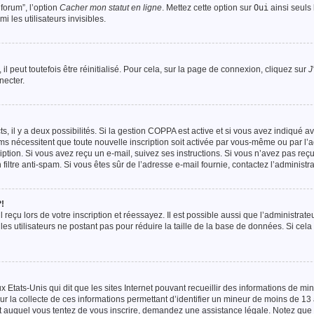
forum”, l’option
Cacher mon statut en ligne
. Mettez cette option sur
Oui
ainsi seuls 
 les utilisateurs invisibles.
 peut toutefois être réinitialisé. Pour cela, sur la page de connexion, cliquez sur
J
necter.
cts, il y a deux possibilités. Si la gestion COPPA est active et si vous avez indiqué 
orums nécessitent que toute nouvelle inscription soit activée par vous-même ou par l’
iption. Si vous avez reçu un e-mail, suivez ses instructions. Si vous n’avez pas reçu
 filtre anti-spam. Si vous êtes sûr de l’adresse e-mail fournie, contactez l’administra
!
reçu lors de votre inscription et réessayez. Il est possible aussi que l’administrate
les utilisateurs ne postant pas pour réduire la taille de la base de données. Si cela
x Etats-Unis qui dit que les sites Internet pouvant recueillir des informations de m
ur la collecte de ces informations permettant d’identifier un mineur de moins de 13 
net auquel vous tentez de vous inscrire, demandez une assistance légale. Notez que