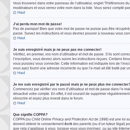
Vous trouverez dans votre panneau de l’utilisateur, onglet “Préférences du 
modérateurs et vous verrez votre nom dans la liste. Vous serez compté parmi
Haut
J’ai perdu mon mot de passe!
Pas de panique! Bien que votre mot de passe ne puisse pas être récupéré, il
passe
. Suivez les instructions et vous devriez pouvoir à nouveau vous con
Haut
Je suis enregistré mais je ne peux pas me connecter!
Vérifiez, en premier, vos nom d’utilisateur et mot de passe. S’ils sont corre
l’inscription, vous devrez alors suivre les instructions reçues. Certains f
vous puissiez vous connecter. Cette information est indiquée lors de l’inscr
vous ayez fourni une adresse incorrecte ou que l’e-mail ait été traité par un
Haut
Je me suis enregistré par le passé mais je ne peux plus me connecter?
Commencez par vérifier vos nom d’utilisateur et mot de passe dans l’e-mail 
désactivé votre compte. En effet, il est courant de supprimer régulièrement 
réinscrire et soyez plus investi dans le forum.
Haut
Que signifie COPPA?
COPPA (ou
Child Online Privacy and Protection Act
de 1998) est une loi au
doivent obtenir le consentement
écrit
des parents (ou d’un tuteur légal) po
que cela s’applique à vous, lorsque vous vous inscrivez, ou au site Inter