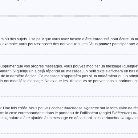
 ou des sujets. Il se peut que vous ayez besoin d’être enregistré pour écrire un 
ts, exemple: Vous
pouvez
poster des nouveaux sujets, Vous
pouvez
participer aux v
u supprimer que vos propres messages. Vous pouvez modifier un message (quelquef
ant. Si quelqu’un a déjà répondu au message, un petit texte s’affichera en bas 
ure de la dernière édition. Ce message n’apparaîtra pas si un modérateur ou un admin
’ils ont modifié le message. Notez que les utilisateurs ne peuvent pas supprimer u
ur. Une fois créée, vous pouvez cocher
Attacher sa signature
sur le formulaire de r
ant la case correspondante dans le panneau de l’utilisateur (onglet
Préférences du 
une signature d’être ajoutée à un message en décochant la case
Attacher sa signatu