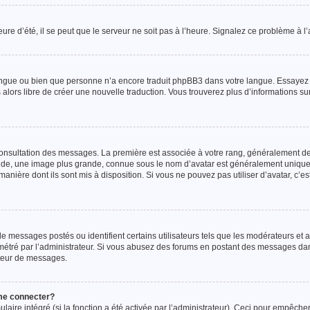
ure d’été, il se peut que le serveur ne soit pas à l’heure. Signalez ce problème à l’
re langue ou bien que personne n’a encore traduit phpBB3 dans votre langue. Essay
tes alors libre de créer une nouvelle traduction. Vous trouverez plus d’informations s
consultation des messages. La première est associée à votre rang, généralement de
onde, une image plus grande, connue sous le nom d’avatar est généralement uniqu
a manière dont ils sont mis à disposition. Si vous ne pouvez pas utiliser d’avatar, c’e
e messages postés ou identifient certains utilisateurs tels que les modérateurs et 
ramétré par l’administrateur. Si vous abusez des forums en postant des messages da
pteur de messages.
 me connecter?
ulaire intégré (si la fonction a été activée par l’administrateur). Ceci pour empêche