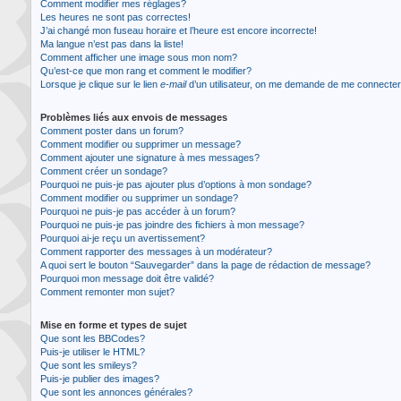
Comment modifier mes réglages?
Les heures ne sont pas correctes!
J’ai changé mon fuseau horaire et l’heure est encore incorrecte!
Ma langue n’est pas dans la liste!
Comment afficher une image sous mon nom?
Qu’est-ce que mon rang et comment le modifier?
Lorsque je clique sur le lien
e-mail
d’un utilisateur, on me demande de me connecte
Problèmes liés aux envois de messages
Comment poster dans un forum?
Comment modifier ou supprimer un message?
Comment ajouter une signature à mes messages?
Comment créer un sondage?
Pourquoi ne puis-je pas ajouter plus d’options à mon sondage?
Comment modifier ou supprimer un sondage?
Pourquoi ne puis-je pas accéder à un forum?
Pourquoi ne puis-je pas joindre des fichiers à mon message?
Pourquoi ai-je reçu un avertissement?
Comment rapporter des messages à un modérateur?
A quoi sert le bouton “Sauvegarder” dans la page de rédaction de message?
Pourquoi mon message doit être validé?
Comment remonter mon sujet?
Mise en forme et types de sujet
Que sont les BBCodes?
Puis-je utiliser le HTML?
Que sont les smileys?
Puis-je publier des images?
Que sont les annonces générales?