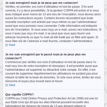
Je suis enregistré mais je ne peux pas me connecter!
Vérifiez, en premier, vos nom d’utilisateur et mot de passe. S’ils sont
corrects, il y a deux possibilités. Si la gestion COPPA est active et si vous
avez indiqué avoir moins de 13 ans lors de l’inscription, vous devrez alors
suivre les instructions reçues. Certains forums nécessitent que toute
nouvelle inscription soit activée par vous-même ou par l’administrateur
avant que vous puissiez vous connecter. Cette information est indiquée
lors de l’inscription. Si vous avez reçu un e-mail, suivez ses instructions. Si
vous n’avez pas reçu d’e-mail, il se peut que vous ayez fourni une
adresse incorrecte ou que l’e-mail ait été traité par un filtre anti-spam. Si
vous êtes sûr de l’adresse e-mail fournie, contactez l’administrateur.
Haut
Je me suis enregistré par le passé mais je ne peux plus me
connecter?!
Commencez par vérifier vos nom d’utilisateur et mot de passe dans l’e-
mail reçu lors de votre inscription et réessayez. Il est possible aussi que
l’administrateur ait supprimé ou désactivé votre compte. En effet, il est
courant de supprimer régulièrement les utilisateurs ne postant pas pour
réduire la taille de la base de données. Si cela vous arrive, tentez de vous
réinscrire et soyez plus investi dans le forum.
Haut
Que signifie COPPA?
COPPA (ou
Child Online Privacy and Protection Act
de 1998) est une loi
aux Etats-Unis qui dit que les sites Internet pouvant recueillir des
informations de mineurs de moins de 13 ans doivent obtenir le