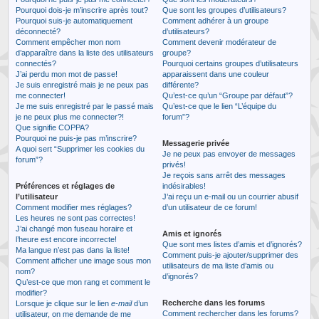
Pourquoi dois-je m’inscrire après tout?
Que sont les groupes d’utilisateurs?
Pourquoi suis-je automatiquement
Comment adhérer à un groupe
déconnecté?
d’utilisateurs?
Comment empêcher mon nom
Comment devenir modérateur de
d’apparaître dans la liste des utilisateurs
groupe?
connectés?
Pourquoi certains groupes d’utilisateurs
J’ai perdu mon mot de passe!
apparaissent dans une couleur
Je suis enregistré mais je ne peux pas
différente?
me connecter!
Qu’est-ce qu’un “Groupe par défaut”?
Je me suis enregistré par le passé mais
Qu’est-ce que le lien “L’équipe du
je ne peux plus me connecter?!
forum”?
Que signifie COPPA?
Pourquoi ne puis-je pas m’inscrire?
Messagerie privée
A quoi sert “Supprimer les cookies du
Je ne peux pas envoyer de messages
forum”?
privés!
Je reçois sans arrêt des messages
Préférences et réglages de
indésirables!
l’utilisateur
J’ai reçu un e-mail ou un courrier abusif
Comment modifier mes réglages?
d’un utilisateur de ce forum!
Les heures ne sont pas correctes!
J’ai changé mon fuseau horaire et
Amis et ignorés
l’heure est encore incorrecte!
Que sont mes listes d’amis et d’ignorés?
Ma langue n’est pas dans la liste!
Comment puis-je ajouter/supprimer des
Comment afficher une image sous mon
utilisateurs de ma liste d’amis ou
nom?
d’ignorés?
Qu’est-ce que mon rang et comment le
modifier?
Recherche dans les forums
Lorsque je clique sur le lien
e-mail
d’un
Comment rechercher dans les forums?
utilisateur, on me demande de me