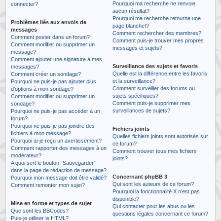
Pourquoi ma recherche ne renvoie
connecter?
aucun résultat?
Pourquoi ma recherche retourne une
Problèmes liés aux envois de
page blanche!?
messages
Comment rechercher des membres?
Comment poster dans un forum?
Comment puis-je trouver mes propres
Comment modifier ou supprimer un
messages et sujets?
message?
Comment ajouter une signature à mes
Surveillance des sujets et favoris
messages?
Quelle est la différence entre les favoris
Comment créer un sondage?
et la surveillance?
Pourquoi ne puis-je pas ajouter plus
Comment surveiller des forums ou
d’options à mon sondage?
sujets spécifiques?
Comment modifier ou supprimer un
Comment puis-je supprimer mes
sondage?
surveillances de sujets?
Pourquoi ne puis-je pas accéder à un
forum?
Pourquoi ne puis-je pas joindre des
Fichiers joints
fichiers à mon message?
Quelles fichiers joints sont autorisés sur
Pourquoi ai-je reçu un avertissement?
ce forum?
Comment rapporter des messages à un
Comment trouver tous mes fichiers
modérateur?
joints?
A quoi sert le bouton “Sauvegarder”
dans la page de rédaction de message?
Concernant phpBB 3
Pourquoi mon message doit être validé?
Qui sont les auteurs de ce forum?
Comment remonter mon sujet?
Pourquoi la fonctionnalité X n’est pas
disponible?
Mise en forme et types de sujet
Qui contacter pour les abus ou les
Que sont les BBCodes?
questions légales concernant ce forum?
Puis-je utiliser le HTML?