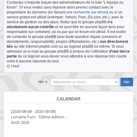
Contactez n’importe lequel des administrateurs de la liste “L’équipe du
forum”. Si vous restez sans réponse alors prenez contact avec le
propriétaire du domaine (en faisant une
recherche sur whois
) ou si un
service gratuit est utilisé (exemple: Yahoo!, Free, f2s.com, etc.), avec le
service de gestion ou des abus. Notez que le groupe phpBB
n’a
absolument aucun contrôle
et ne peut être en aucune façon tenu pour
responsable sur
comment
,
où
ou
par qui
ce forum est utilisé. Il est inutile
de contacter le groupe phpBB pour toute question légale (cessions et
désistements, responsabilité, propos diffamatoires, etc.)
non directement
liée
au site Internet phpbb.com ou au logiciel phpBB lui-même. Si vous
adressez un e-mail au groupe phpBB à propos de l’utilisation
d’une tierce
partie
de ce logiciel vous devez vous attendre à une réponse très courte
voire à aucune réponse du tout.
Haut
Aller à:
CALENDAR